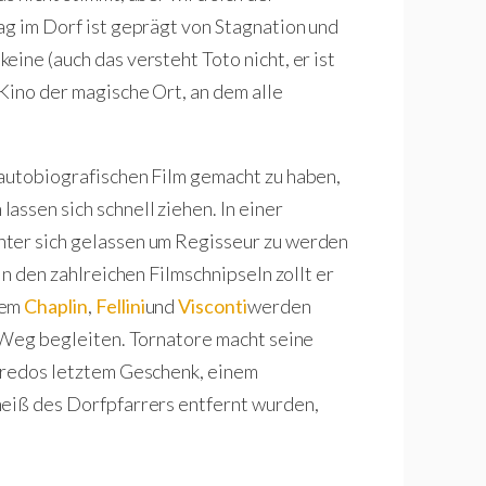
ag im Dorf ist geprägt von Stagnation und
ine (auch das versteht Toto nicht, er ist
Kino der magische Ort, an dem alle
 autobiografischen Film gemacht zu haben,
ssen sich schnell ziehen. In einer
nter sich gelassen um Regisseur zu werden
In den zahlreichen Filmschnipseln zollt er
rem
Chaplin
,
Fellini
und
Visconti
werden
m Weg begleiten. Tornatore macht seine
lfredos letztem Geschenk, einem
heiß des Dorfpfarrers entfernt wurden,