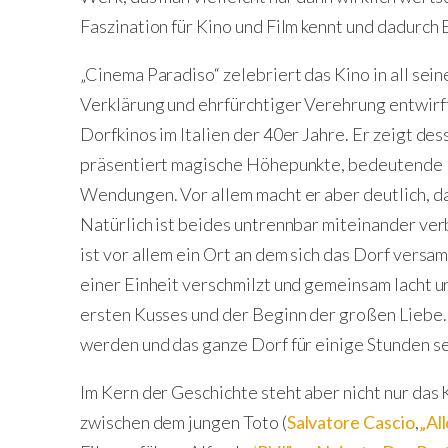
Faszination für Kino und Film kennt und dadurch 
„Cinema Paradiso“ zelebriert das Kino in all sei
Verklärung und ehrfürchtiger Verehrung entwirft
Dorfkinos im Italien der 40er Jahre. Er zeigt de
präsentiert magische Höhepunkte, bedeutende 
Wendungen. Vor allem macht er aber deutlich, da
Natürlich ist beides untrennbar miteinander ve
ist vor allem ein Ort an dem sich das Dorf versam
einer Einheit verschmilzt und gemeinsam lacht 
ersten Kusses und der Beginn der großen Liebe
werden und das ganze Dorf für einige Stunden s
Im Kern der Geschichte steht aber nicht nur das
zwischen dem jungen Toto (
Salvatore Cascio
,
„Al