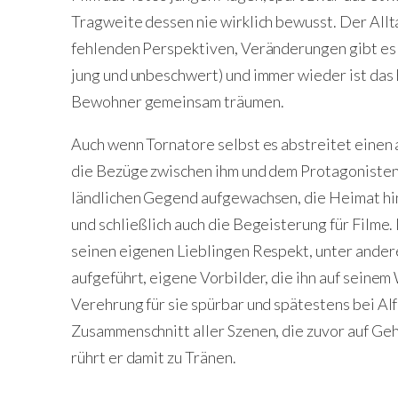
Tragweite dessen nie wirklich bewusst. Der Allt
fehlenden Perspektiven, Veränderungen gibt es ke
jung und unbeschwert) und immer wieder ist das 
Bewohner gemeinsam träumen.
Auch wenn Tornatore selbst es abstreitet einen
die Bezüge zwischen ihm und dem Protagonisten la
ländlichen Gegend aufgewachsen, die Heimat hi
und schließlich auch die Begeisterung für Filme. 
seinen eigenen Lieblingen Respekt, unter ande
aufgeführt, eigene Vorbilder, die ihn auf seine
Verehrung für sie spürbar und spätestens bei A
Zusammenschnitt aller Szenen, die zuvor auf Ge
rührt er damit zu Tränen.