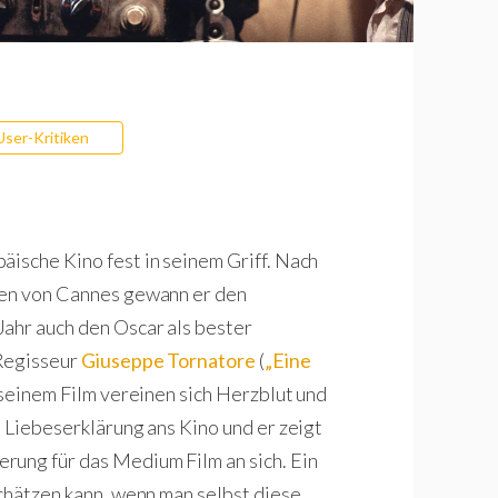
User-Kritiken
äische Kino fest in seinem Griff. Nach
len von Cannes gewann er den
ahr auch den Oscar als bester
 Regisseur
Giuseppe Tornatore
(
„Eine
n seinem Film vereinen sich Herzblut und
n Liebeserklärung ans Kino und er zeigt
rung für das Medium Film an sich. Ein
schätzen kann, wenn man selbst diese