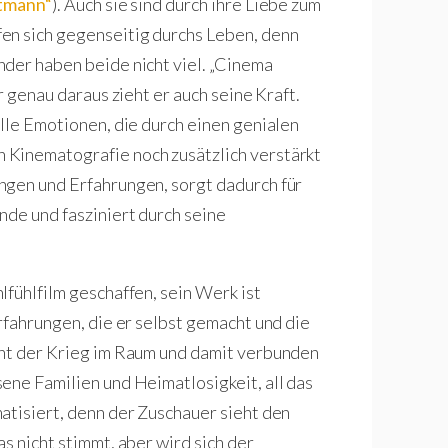
tmann“
). Auch sie sind durch ihre Liebe zum
en sich gegenseitig durchs Leben, denn
der haben beide nicht viel. „Cinema
r genau daraus zieht er auch seine Kraft.
olle Emotionen, die durch einen genialen
 Kinematografie noch zusätzlich verstärkt
ngen und Erfahrungen, sorgt dadurch für
nde und fasziniert durch seine
fühlfilm geschaffen, sein Werk ist
rfahrungen, die er selbst gemacht und die
eht der Krieg im Raum und damit verbunden
ene Familien und Heimatlosigkeit, all das
atisiert, denn der Zuschauer sieht den
s nicht stimmt, aber wird sich der