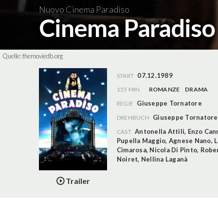
Nuovo Cinema Paradiso
Cinema Paradis
Quelle:
themoviedb.org
07.12.1989
START
155 MIN
ROMANZE
DRAMA
Giuseppe Tornatore
REGIE
Giuseppe Tornatore
DREHBUCH
Antonella Attili
,
Enzo Can
CAST
Pupella Maggio
,
Agnese Nano
,
L
Cimarosa
,
Nicola Di Pinto
,
Robe
Noiret
,
Nellina Laganà
Trailer