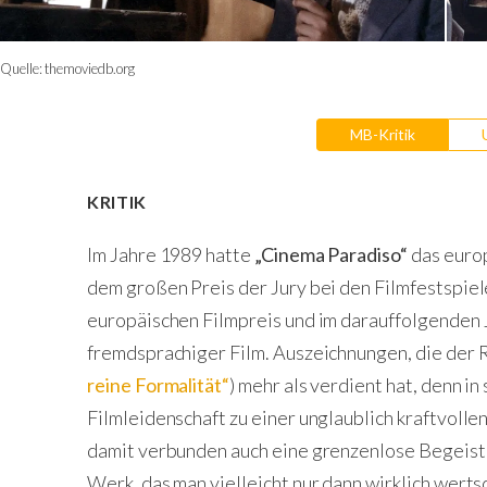
Quelle:
themoviedb.org
MB-Kritik
KRITIK
Im Jahre 1989 hatte
„Cinema Paradiso“
das europ
dem großen Preis der Jury bei den Filmfestspie
europäischen Filmpreis und im darauffolgenden J
fremdsprachiger Film. Auszeichnungen, die der
reine Formalität“
) mehr als verdient hat, denn i
Filmleidenschaft zu einer unglaublich kraftvolle
damit verbunden auch eine grenzenlose Begeiste
Werk, das man vielleicht nur dann wirklich wert