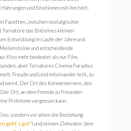
Erfahrungen und Emotionen mit ihm teilt.
nen Facetten, zwischen nostalgischer
 Tornatore das Bild eines kleinen
ssen Entwicklung im Laufe der Jahre und
Meilensteine und entscheidende
ss Kino mehr bedeutet als nur Film.
rbunden, aber Tornatores Cinema Paradiso
melt, Freude und Leid miteinander teilt, zu
und weint. Der Ort des Kennenlernens, des
. Der Ort, an dem Fremde zu Freunden
eine Probleme vergessen kann.
 Kino, sondern vor allem die Beziehung
len geht`s gut“
) und seinem Ziehvater, dem