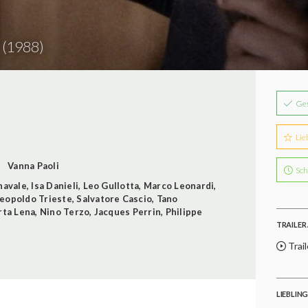
o
(1988)
Ge
Lie
Vanna Paoli
Sch
navale
,
Isa Danieli
,
Leo Gullotta
,
Marco Leonardi
,
eopoldo Trieste
,
Salvatore Cascio
,
Tano
rta Lena
,
Nino Terzo
,
Jacques Perrin
,
Philippe
TRAILER 
Trail
LIEBLIN