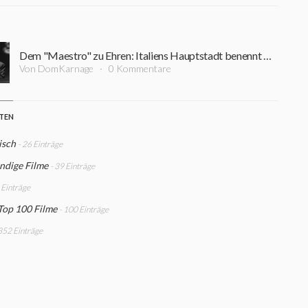
Dem "Maestro" zu Ehren: Italiens Hauptstadt benennt Musikhalle nach Ennio Morricone um
Von DomKarnage
0 Kommentare
STEN
isch
- 26 Einträge
ndige Filme
- 39 Einträge
 Einträge
Top 100 Filme
- 100 Einträge
 352 Einträge