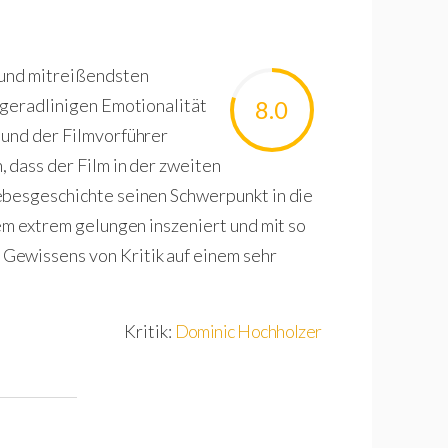
 und mitreißendsten
 geradlinigen Emotionalität
8.0
 und der Filmvorführer
 dass der Film in der zweiten
ebesgeschichte seinen Schwerpunkt in die
dem extrem gelungen inszeniert und mit so
Gewissens von Kritik auf einem sehr
Kritik:
Dominic Hochholzer