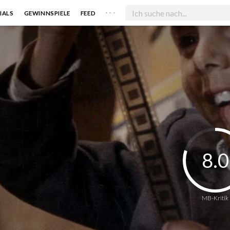
. . .
IALS
GEWINNSPIELE
FEED
8.0
MB-Kritik