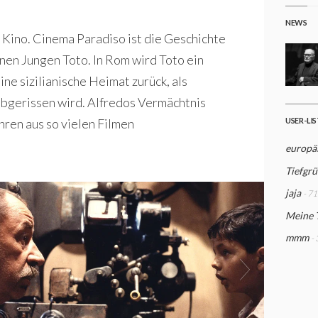
NEWS
as Kino. Cinema Paradiso ist die Geschichte
inen Jungen Toto. In Rom wird Toto ein
ne sizilianische Heimat zurück, als
 abgerissen wird. Alfredos Vermächtnis
ahren aus so vielen Filmen
USER-LI
europä
Tiefgrü
jaja
- 71
Meine 
mmm
-