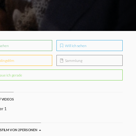
sehen
Will ich sehen
blingsfilm
Sammlung
aue ich gerade
/ VIDEOS
er 1
GSFILM VON 2 PERSONEN