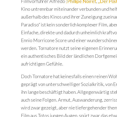
Filmvorführer Alfredo
(
Phillipe Noiret
,
„Der Pos
Kino untrennbar miteinander verbunden und helf
außerhalb des Kinos und ihrer Zuneigung zueinan
Paradiso“ ist kein sonderlich komplexer Film, abe
Einfache, direkte und dadurch unheimlich kraftv
Ennio Morricone Score und einer wunderschönen
werden. Tornatore nutzt seine eigenen Erinneru
ein authentisches Bild der ländlichen Dorfgemei
aufrichtigen Gefühle.
Doch Tornatore hat keinesfalls einen reinen Wohl
geprägt von unterschwelliger Sozialkritik, von E
ihn lange beschäftigt haben. Allgegenwärtig st
auch seine Folgen. Armut, Auswanderung, zerriss
wird zwar gezeigt, aber nie tiefergehender them
Film aus Totos jungen Augen, spürt zwar das etwa