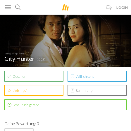
LOGIN
Sing si lip yan
City Hunter
(1993)
Gesehen
Will ich sehen
Lieblingsfilm
Sammlung
Schaue ich gerade
Deine Bewertung: 0