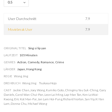
0.5
User Durchschnitt
7.9
Moviebreak User
7.9
ORIGINAL TITEL
Sing si lip yan
LAUFZEIT
105 Minuten
GENRES
Action, Comedy, Romance, Crime
LÄNDER
Japan, Hong Kong
REGIE
Wong Jing
DREHBUCH
Wong Jing
Tsukasa Hojo
CAST
Jackie Chan
,
Joey Wong
,
Kumiko Goto
,
Chingmy Yau Suk-Ching
,
Gary
Daniels
,
Carol Wan Chui-Pan
,
Leon Lai Ming
,
Lap-Man Tan
,
Ken Lo Wai-
Kwong
,
Eric Kot Man-Fai
,
Jan Lam Hoi-Fung
,
Richard Norton
,
San Yip
,
Ki Yan
Lam
,
Donna Chu
,
Michael Wong