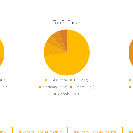
Top 5 Länder
(868)
USA (2116)
UK (297)
 (669)
Germany (182)
France (171)
Canada (160)
016
DEMISE'S FILMJAHR 2017
DEMISE'S FILMJAHR 2018
DE