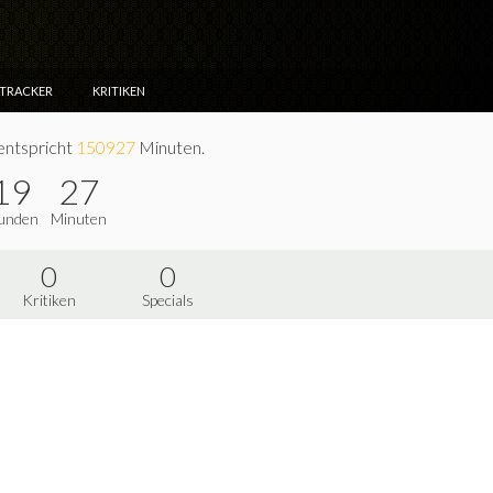
NTRACKER
KRITIKEN
entspricht
150927
Minuten.
19
27
unden
Minuten
0
0
Kritiken
Specials