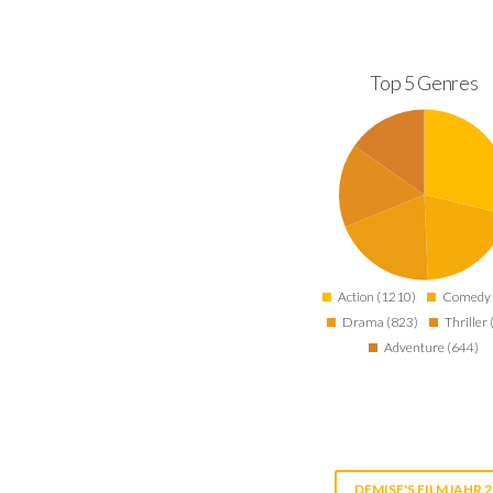
Top 5 Genres
Action (1210)
Comedy 
Drama (823)
Thriller
Adventure (644)
DEMISE'S FILMJAHR 2