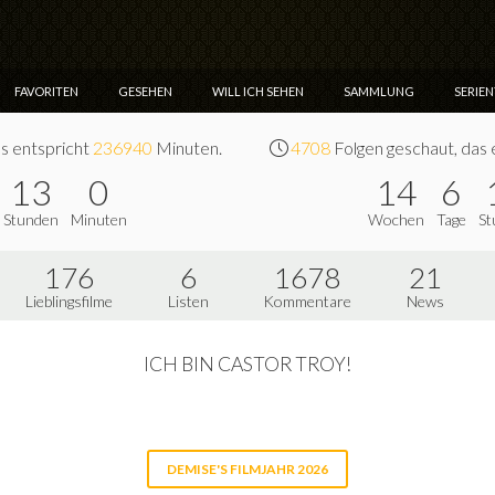
FAVORITEN
GESEHEN
WILL ICH SEHEN
SAMMLUNG
SERIE
s entspricht
236940
Minuten.
4708
Folgen geschaut, das 
13
0
14
6
Stunden
Minuten
Wochen
Tage
St
176
6
1678
21
Lieblingsfilme
Listen
Kommentare
News
ICH BIN CASTOR TROY!
DEMISE'S FILMJAHR 2026