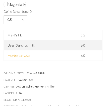
Deine Bewertung: 0
0.5
MB-Kritik
5.5
User Durchschnitt
6.0
Moviebreak User
6.0
ORIGINAL TITEL
Class of 1999
LAUFZEIT
96 Minuten
GENRES
Action, Sci-Fi, Horror, Thriller
LÄNDER
USA
REGIE
Mark L. Lester