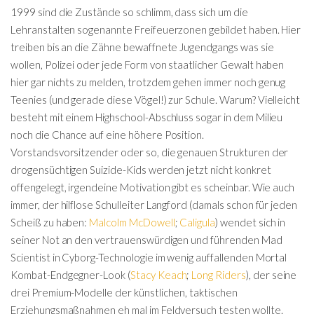
1999 sind die Zustände so schlimm, dass sich um die
Lehranstalten sogenannte Freifeuerzonen gebildet haben. Hier
treiben bis an die Zähne bewaffnete Jugendgangs was sie
wollen, Polizei oder jede Form von staatlicher Gewalt haben
hier gar nichts zu melden, trotzdem gehen immer noch genug
Teenies (und gerade diese Vögel!) zur Schule. Warum? Vielleicht
besteht mit einem Highschool-Abschluss sogar in dem Milieu
noch die Chance auf eine höhere Position.
Vorstandsvorsitzender oder so, die genauen Strukturen der
drogensüchtigen Suizide-Kids werden jetzt nicht konkret
offengelegt, irgendeine Motivation gibt es scheinbar. Wie auch
immer, der hilflose Schulleiter Langford (damals schon für jeden
Scheiß zu haben:
Malcolm McDowell
;
Caligula
) wendet sich in
seiner Not an den vertrauenswürdigen und führenden Mad
Scientist in Cyborg-Technologie im wenig auffallenden Mortal
Kombat-Endgegner-Look (
Stacy Keach
;
Long Riders
), der seine
drei Premium-Modelle der künstlichen, taktischen
Erziehungsmaßnahmen eh mal im Feldversuch testen wollte.