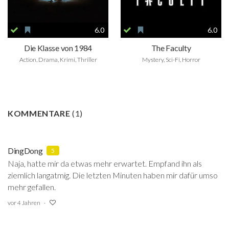
6.0
6.0
Die Klasse von 1984
The Faculty
Action, Drama, Krimi, Thriller
Mystery, Sci-Fi, Horror
KOMMENTARE
(
1
)
DingDong
5
Naja, hatte mir da etwas mehr erwartet. Empfand ihn als
ziemlich langatmig. Die letzten Minuten haben mir dafür umso
mehr gefallen.
vor 4 Jahren