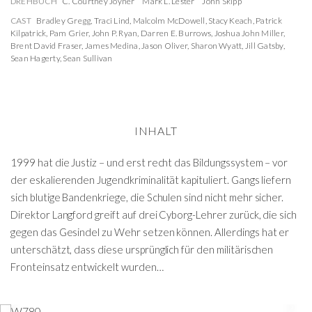
DREHBUCH
C. Courtney Joyner
Mark L. Lester
John Skipp
CAST
Bradley Gregg
,
Traci Lind
,
Malcolm McDowell
,
Stacy Keach
,
Patrick
Kilpatrick
,
Pam Grier
,
John P. Ryan
,
Darren E. Burrows
,
Joshua John Miller
,
Brent David Fraser
,
James Medina
,
Jason Oliver
,
Sharon Wyatt
,
Jill Gatsby
,
Sean Hagerty
,
Sean Sullivan
INHALT
1999 hat die Justiz – und erst recht das Bildungssystem – vor
der eskalierenden Jugendkriminalität kapituliert. Gangs liefern
sich blutige Bandenkriege, die Schulen sind nicht mehr sicher.
Direktor Langford greift auf drei Cyborg-Lehrer zurück, die sich
gegen das Gesindel zu Wehr setzen können. Allerdings hat er
unterschätzt, dass diese ursprünglich für den militärischen
Fronteinsatz entwickelt wurden…