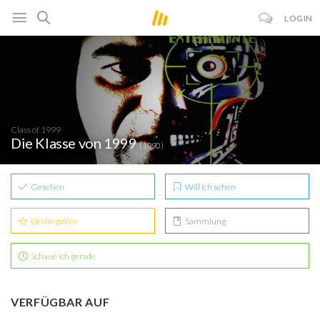
LOGIN
Class of 1999
Die Klasse von 1999
(1990)
Gesehen
Will ich sehen
Lieblingsfilm
Sammlung
Schaue ich gerade
VERFÜGBAR AUF