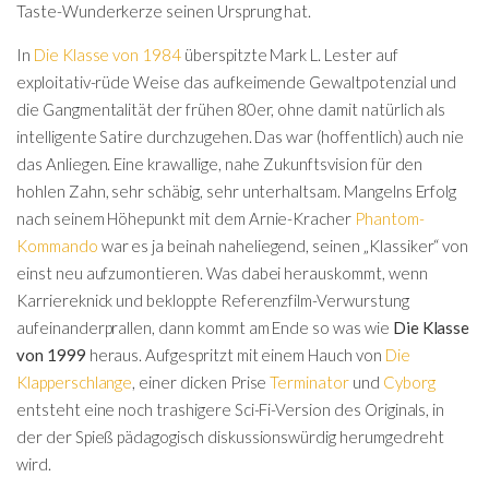
Taste-Wunderkerze seinen Ursprung hat.
In
Die Klasse von 1984
überspitzte Mark L. Lester auf
exploitativ-rüde Weise das aufkeimende Gewaltpotenzial und
die Gangmentalität der frühen 80er, ohne damit natürlich als
intelligente Satire durchzugehen. Das war (hoffentlich) auch nie
das Anliegen. Eine krawallige, nahe Zukunftsvision für den
hohlen Zahn, sehr schäbig, sehr unterhaltsam. Mangelns Erfolg
nach seinem Höhepunkt mit dem Arnie-Kracher
Phantom-
Kommando
war es ja beinah naheliegend, seinen „Klassiker“ von
einst neu aufzumontieren. Was dabei herauskommt, wenn
Karriereknick und bekloppte Referenzfilm-Verwurstung
aufeinanderprallen, dann kommt am Ende so was wie
Die Klasse
von 1999
heraus. Aufgespritzt mit einem Hauch von
Die
Klapperschlange
, einer dicken Prise
Terminator
und
Cyborg
entsteht eine noch trashigere Sci-Fi-Version des Originals, in
der der Spieß pädagogisch diskussionswürdig herumgedreht
wird.