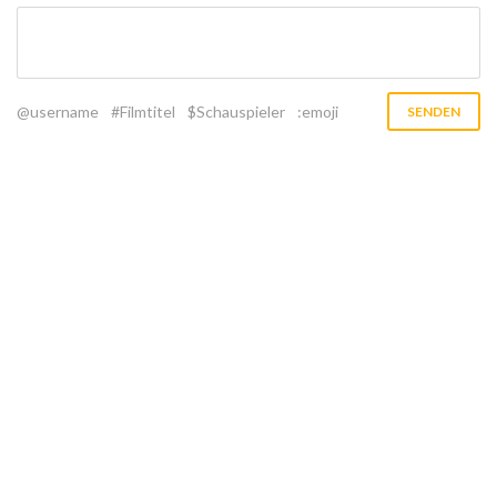
@username
#Filmtitel
$Schauspieler
:emoji