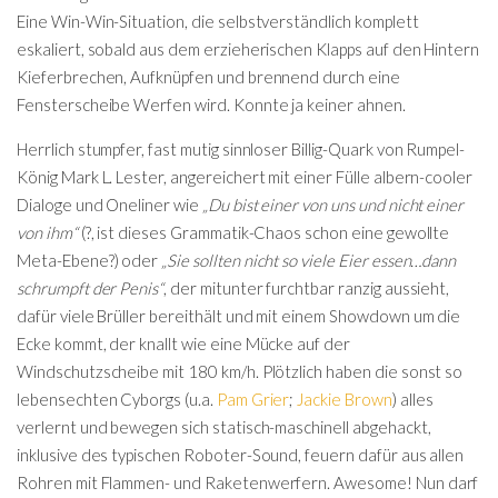
Eine Win-Win-Situation, die selbstverständlich komplett
eskaliert, sobald aus dem erzieherischen Klapps auf den Hintern
Kieferbrechen, Aufknüpfen und brennend durch eine
Fensterscheibe Werfen wird. Konnte ja keiner ahnen.
Herrlich stumpfer, fast mutig sinnloser Billig-Quark von Rumpel-
König Mark L. Lester, angereichert mit einer Fülle albern-cooler
Dialoge und Oneliner wie
„Du bist einer von uns und nicht einer
von ihm“
(?, ist dieses Grammatik-Chaos schon eine gewollte
Meta-Ebene?) oder
„Sie sollten nicht so viele Eier essen…dann
schrumpft der Penis“
, der mitunter furchtbar ranzig aussieht,
dafür viele Brüller bereithält und mit einem Showdown um die
Ecke kommt, der knallt wie eine Mücke auf der
Windschutzscheibe mit 180 km/h. Plötzlich haben die sonst so
lebensechten Cyborgs (u.a.
Pam Grier
;
Jackie Brown
) alles
verlernt und bewegen sich statisch-maschinell abgehackt,
inklusive des typischen Roboter-Sound, feuern dafür aus allen
Rohren mit Flammen- und Raketenwerfern. Awesome! Nun darf