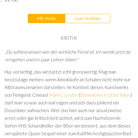
MB-Kritik
User-Kritiken
KRITIK
„Du solltest wissen wer der wirkliche Feind ist. Ich werde jetzt da
reingehen und ein paar Lehrer töten!“
Hui, vorsichtig, das wird jetzt echt grenzwertig. Mag man
heutzutage meinen, wenn Amokläufe an Schulen nicht mehr nur
Albtraumszenarien darstellen. Im Kontext dieses Kunstwerks
von Feingeist-Cineast
Mark L. Lester
(
Showdown in Little Tokyo
)
darf man so was auch mal sagen und sich dazu johlend ein
Dosenbier aufmachen. Wer das hier auch nur ansatzweise
ernst oder gar kritisch betrachtet, wird zum Nachsitzen im
tiefen VHS-Schundkeller der 80er verdonnert, aus dem dieses
verspätete Quasi-Sequel einer zum Kultfilm hochgejazzten Bad-