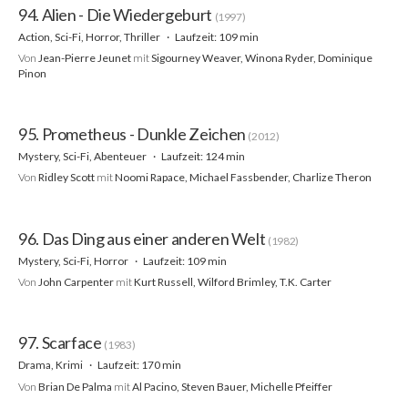
94. Alien - Die Wiedergeburt
(1997)
Action, Sci-Fi, Horror, Thriller
Laufzeit: 109 min
Von
Jean-Pierre Jeunet
mit
Sigourney Weaver, Winona Ryder, Dominique
Pinon
95. Prometheus - Dunkle Zeichen
(2012)
Mystery, Sci-Fi, Abenteuer
Laufzeit: 124 min
Von
Ridley Scott
mit
Noomi Rapace, Michael Fassbender, Charlize Theron
96. Das Ding aus einer anderen Welt
(1982)
Mystery, Sci-Fi, Horror
Laufzeit: 109 min
Von
John Carpenter
mit
Kurt Russell, Wilford Brimley, T.K. Carter
97. Scarface
(1983)
Drama, Krimi
Laufzeit: 170 min
Von
Brian De Palma
mit
Al Pacino, Steven Bauer, Michelle Pfeiffer