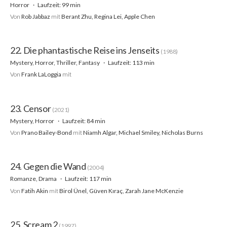
Horror
Laufzeit: 99 min
Von
Rob Jabbaz
mit
Berant Zhu, Regina Lei, Apple Chen
22. Die phantastische Reise ins Jenseits
(1988)
Mystery, Horror, Thriller, Fantasy
Laufzeit: 113 min
Von
Frank LaLoggia
mit
23. Censor
(2021)
Mystery, Horror
Laufzeit: 84 min
Von
Prano Bailey-Bond
mit
Niamh Algar, Michael Smiley, Nicholas Burns
24. Gegen die Wand
(2004)
Romanze, Drama
Laufzeit: 117 min
Von
Fatih Akin
mit
Birol Ünel, Güven Kıraç, Zarah Jane McKenzie
25. Scream 2
(1997)