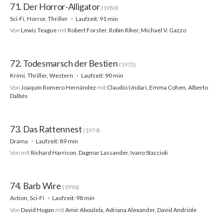
71. Der Horror-Alligator
(1980)
Sci-Fi, Horror, Thriller
Laufzeit: 91 min
Von
Lewis Teague
mit
Robert Forster, Robin Riker, Michael V. Gazzo
72. Todesmarsch der Bestien
(1972)
Krimi, Thriller, Western
Laufzeit: 90 min
Von
Joaquín Romero Hernández
mit
Claudio Undari, Emma Cohen, Alberto
Dalbés
73. Das Rattennest
(1974)
Drama
Laufzeit: 89 min
Von
mit
Richard Harrison, Dagmar Lassander, Ivano Staccioli
74. Barb Wire
(1996)
Action, Sci-Fi
Laufzeit: 98 min
Von
David Hogan
mit
Amir Aboulela, Adriana Alexander, David Andriole