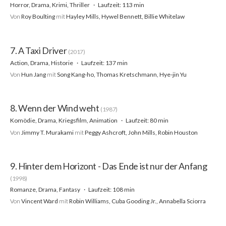
Horror, Drama, Krimi, Thriller
Laufzeit: 113 min
Von
Roy Boulting
mit
Hayley Mills, Hywel Bennett, Billie Whitelaw
7. A Taxi Driver
(2017)
Action, Drama, Historie
Laufzeit: 137 min
Von
Hun Jang
mit
Song Kang-ho, Thomas Kretschmann, Hye-jin Yu
8. Wenn der Wind weht
(1987)
Komödie, Drama, Kriegsfilm, Animation
Laufzeit: 80 min
Von
Jimmy T. Murakami
mit
Peggy Ashcroft, John Mills, Robin Houston
9. Hinter dem Horizont - Das Ende ist nur der Anfang
(1998)
Romanze, Drama, Fantasy
Laufzeit: 108 min
Von
Vincent Ward
mit
Robin Williams, Cuba Gooding Jr., Annabella Sciorra