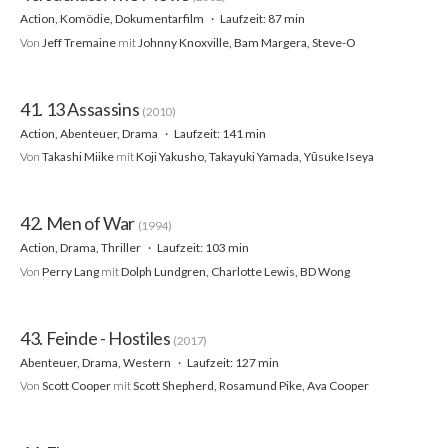
Action, Komödie, Dokumentarfilm
Laufzeit: 87 min
Von
Jeff Tremaine
mit
Johnny Knoxville, Bam Margera, Steve-O
41. 13 Assassins
(2010)
Action, Abenteuer, Drama
Laufzeit: 141 min
Von
Takashi Miike
mit
Koji Yakusho, Takayuki Yamada, Yūsuke Iseya
42. Men of War
(1994)
Action, Drama, Thriller
Laufzeit: 103 min
Von
Perry Lang
mit
Dolph Lundgren, Charlotte Lewis, BD Wong
43. Feinde - Hostiles
(2017)
Abenteuer, Drama, Western
Laufzeit: 127 min
Von
Scott Cooper
mit
Scott Shepherd, Rosamund Pike, Ava Cooper