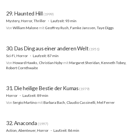
29. Haunted Hill
(1999)
Mystery, Horror, Thriller
Laufzeit: 93 min
Von
William Malone
mit
Geoffrey Rush, Famke Janssen, Taye Diggs
30. Das Ding aus einer anderen Welt
(1951)
Sci-Fi, Horror
Laufzeit: 87 min
Von
Howard Hawks, Christian Nyby
mit
Margaret Sheridan, Kenneth Tobey,
Robert Cornthwaite
31. Die heilige Bestie der Kumas
(1979)
Horror
Laufzeit: 89 min
Von
Sergio Martino
mit
Barbara Bach, Claudio Cassinelli, Mel Ferrer
32. Anaconda
(1997)
Action, Abenteuer, Horror
Laufzeit: 86 min