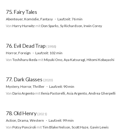
75. Fairy Tales
Abenteuer, Komödie, Fantasy
Laufzeit: 76 min
Von
Harry Hurwitz
mit
Don Sparks, Sy Richardson, Irwin Corey
76. Evil Dead Trap
(1988)
Horror, Foreign
Laufzeit: 102 min
Von
Toshiharu Ikeda
mit
Miyuki Ono, Aya Katsuragi, Hitomi Kobayashi
77. Dark Glasses
(2020)
Mystery, Horror, Thriller
Laufzeit: 90 min
Von
Dario Argento
mit
Ilenia Pastorelli, Asia Argento, Andrea Gherpelli
78. Old Henry
(2021)
Action, Drama, Western
Laufzeit: 99 min
Von
Potsy Ponciroli
mit
Tim Blake Nelson, Scott Haze, Gavin Lewis