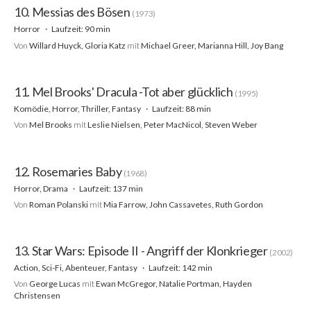
10. Messias des Bösen
(1973)
Horror
Laufzeit: 90 min
Von
Willard Huyck, Gloria Katz
mit
Michael Greer, Marianna Hill, Joy Bang
11. Mel Brooks' Dracula -Tot aber glücklich
(1995)
Komödie, Horror, Thriller, Fantasy
Laufzeit: 88 min
Von
Mel Brooks
mit
Leslie Nielsen, Peter MacNicol, Steven Weber
12. Rosemaries Baby
(1968)
Horror, Drama
Laufzeit: 137 min
Von
Roman Polanski
mit
Mia Farrow, John Cassavetes, Ruth Gordon
13. Star Wars: Episode II - Angriff der Klonkrieger
(2002)
Action, Sci-Fi, Abenteuer, Fantasy
Laufzeit: 142 min
Von
George Lucas
mit
Ewan McGregor, Natalie Portman, Hayden
Christensen