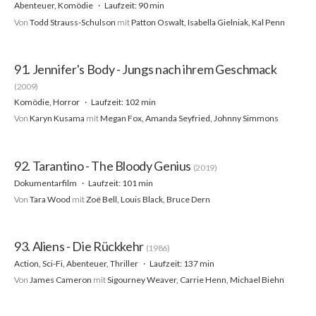
Abenteuer, Komödie
Laufzeit: 90 min
Von
Todd Strauss-Schulson
mit
Patton Oswalt, Isabella Gielniak, Kal Penn
91. Jennifer's Body - Jungs nach ihrem Geschmack
(2009)
Komödie, Horror
Laufzeit: 102 min
Von
Karyn Kusama
mit
Megan Fox, Amanda Seyfried, Johnny Simmons
92. Tarantino - The Bloody Genius
(2019)
Dokumentarfilm
Laufzeit: 101 min
Von
Tara Wood
mit
Zoë Bell, Louis Black, Bruce Dern
93. Aliens - Die Rückkehr
(1986)
Action, Sci-Fi, Abenteuer, Thriller
Laufzeit: 137 min
Von
James Cameron
mit
Sigourney Weaver, Carrie Henn, Michael Biehn