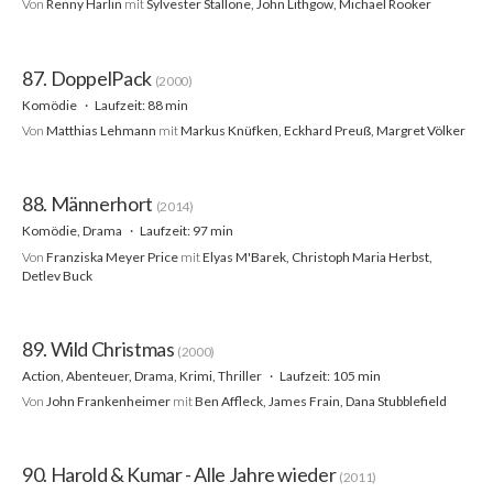
Von
Renny Harlin
mit
Sylvester Stallone, John Lithgow, Michael Rooker
87. DoppelPack
(2000)
Komödie
Laufzeit: 88 min
Von
Matthias Lehmann
mit
Markus Knüfken, Eckhard Preuß, Margret Völker
88. Männerhort
(2014)
Komödie, Drama
Laufzeit: 97 min
Von
Franziska Meyer Price
mit
Elyas M'Barek, Christoph Maria Herbst,
Detlev Buck
89. Wild Christmas
(2000)
Action, Abenteuer, Drama, Krimi, Thriller
Laufzeit: 105 min
Von
John Frankenheimer
mit
Ben Affleck, James Frain, Dana Stubblefield
90. Harold & Kumar - Alle Jahre wieder
(2011)