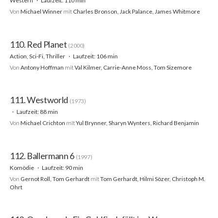
Western
Laufzeit: 110 min
Von
Michael Winner
mit
Charles Bronson, Jack Palance, James Whitmore
110. Red Planet
(2000)
Action, Sci-Fi, Thriller
Laufzeit: 106 min
Von
Antony Hoffman
mit
Val Kilmer, Carrie-Anne Moss, Tom Sizemore
111. Westworld
(1973)
Laufzeit: 88 min
Von
Michael Crichton
mit
Yul Brynner, Sharyn Wynters, Richard Benjamin
112. Ballermann 6
(1997)
Komödie
Laufzeit: 90 min
Von
Gernot Roll, Tom Gerhardt
mit
Tom Gerhardt, Hilmi Sözer, Christoph M.
Ohrt