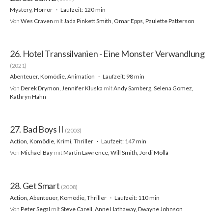
Mystery, Horror
Laufzeit: 120 min
Von
Wes Craven
mit
Jada Pinkett Smith, Omar Epps, Paulette Patterson
26. Hotel Transsilvanien - Eine Monster Verwandlung
(2021)
Abenteuer, Komödie, Animation
Laufzeit: 98 min
Von
Derek Drymon, Jennifer Kluska
mit
Andy Samberg, Selena Gomez,
Kathryn Hahn
27. Bad Boys II
(2003)
Action, Komödie, Krimi, Thriller
Laufzeit: 147 min
Von
Michael Bay
mit
Martin Lawrence, Will Smith, Jordi Mollà
28. Get Smart
(2008)
Action, Abenteuer, Komödie, Thriller
Laufzeit: 110 min
Von
Peter Segal
mit
Steve Carell, Anne Hathaway, Dwayne Johnson