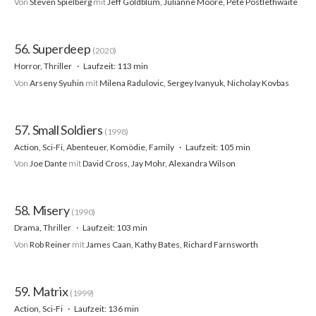
Von
Steven Spielberg
mit
Jeff Goldblum, Julianne Moore, Pete Postlethwaite
56. Superdeep
(2020)
Horror, Thriller
Laufzeit: 113 min
Von
Arseny Syuhin
mit
Milena Radulovic, Sergey Ivanyuk, Nicholay Kovbas
57. Small Soldiers
(1998)
Action, Sci-Fi, Abenteuer, Komödie, Family
Laufzeit: 105 min
Von
Joe Dante
mit
David Cross, Jay Mohr, Alexandra Wilson
58. Misery
(1990)
Drama, Thriller
Laufzeit: 103 min
Von
Rob Reiner
mit
James Caan, Kathy Bates, Richard Farnsworth
59. Matrix
(1999)
Action, Sci-Fi
Laufzeit: 136 min