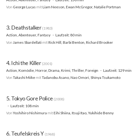
Von
George Lucas
mit
Liam Neeson, Ewan McGregor, Natalie Portman
3. Deathstalker
(1983)
Action, Abenteuer, Fantasy
Laufzeit: 80 min
Von
James Sbardellati
mit
Rick Hill, Barbi Benton, Richard Brooker
4. Ichi the Killer
(2001)
Action, Komödie, Horror, Drama, Krimi, Thriller, Foreign
Laufzeit: 129 min
Von
Takashi Miike
mit
Tadanobu Asano, Nao Omori, Shinya Tsukamoto
5. Tokyo Gore Police
(2008)
Laufzeit: 108 min
Von
Yoshihiro Nishimura
mit
Eihi Shiina, Itsuji Itao, Yukihide Benny
6. Teufelskreis Y
(1968)