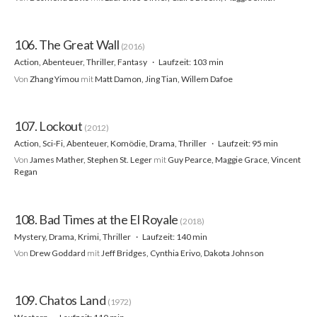
106. The Great Wall
(2016)
Action, Abenteuer, Thriller, Fantasy
Laufzeit: 103 min
Von
Zhang Yimou
mit
Matt Damon, Jing Tian, Willem Dafoe
107. Lockout
(2012)
Action, Sci-Fi, Abenteuer, Komödie, Drama, Thriller
Laufzeit: 95 min
Von
James Mather, Stephen St. Leger
mit
Guy Pearce, Maggie Grace, Vincent
Regan
108. Bad Times at the El Royale
(2018)
Mystery, Drama, Krimi, Thriller
Laufzeit: 140 min
Von
Drew Goddard
mit
Jeff Bridges, Cynthia Erivo, Dakota Johnson
109. Chatos Land
(1972)