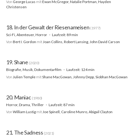
Von
George Lucas
mit
Ewan McGregor, Natalie Portman, Hayden
Christensen
18. In der Gewalt der Riesenameisen
(1977)
Sci-Fi, Abenteuer, Horror
Laufzeit: 89 min
Von
Bert I. Gordon
mit
Joan Collins, Robert Lansing, John David Carson
19. Shane
(2020)
Biografie, Musik, Dokumentarfilm
Laufzeit: 124 min
Von
Julien Temple
mit
Shane MacGowan, Johnny Depp, Siobhan MacGowan
20. Maniac
(1980)
Horror, Drama, Thriller
Laufzeit: 87 min
Von
William Lustig
mit
Joe Spinell, Caroline Munro, Abigail Clayton
21. The Sadness
(2021)