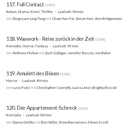
117. Full Contact
(1992)
Action, Drama, Krimi, Thriller
Laufzeit: 96 min
Von
Ringo Lam Ling-Tung
mit
Chow Yun-Fat, Simon Yam, Ann Bridgewater
118. Waxwork - Reise zurück in der Zeit
(1988)
Komödie, Horror, Fantasy
Laufzeit: 95 min
Von
Anthony Hickox
mit
Zach Galligan, Jennifer Bassey, Joe Baker
119. Amulett des Bösen
(1982)
Horror
Laufzeit: 89 min
Von
Lucio Fulci
mit
Christopher Connelly, Laura Lenzi, Brigitta Boccoli
120. Der Appartement-Schreck
(2003)
Komödie
Laufzeit: 89 min
Von
Danny DeVito
mit
Ben Stiller, Drew Barrymore, Eileen Essell