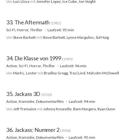
Von
Luis Llosa
mit
Jennifer Lopez, Ice Cube, Jon Voight
33. The Aftermath
(1982)
Sci-Fi, Horror, Thriller
Laufzeit: 95 min
Von
Steve Barkett
mit
Steve Barkett, Lynne Margulies, Sid Haig
34. Die Klasse von 1999
(1990)
Action, Sci-Fi, Horror, Thriller
Laufzeit: 96 min
Von
Mark L. Lester
mit
Bradley Gregg, Traci Lind, Malcolm McDowell
35. Jackass 3D
(2010)
Action, Komödie, Dokumentarfilm
Laufzeit: 94 min
Von
Jeff Tremaine
mit
Johnny Knoxville, Bam Margera, Ryan Dunn
36. Jackass: Nummer 2
(2006)
Action, Komödie, Dokumentarfilm
Laufzeit: 95 min