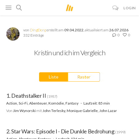
LOGIN
von
DingDong
erstellt am
09.04.2022
, aktualisiert am
26.07.2026
0
0
332 Einträge
Kristin und ich im Vergleich
Liste
Raster
1. Deathstalker II
(1987)
Action, Sci-Fi, Abenteuer, Komödie, Fantasy
Laufzeit: 85 min
Von
Jim Wynorski
mit
John Terlesky, Monique Gabrielle, John Lazar
2. Star Wars: Episode I - Die Dunkle Bedrohung
(1999)
Action, Abenteuer, Fantasy
Laufzeit: 136 min