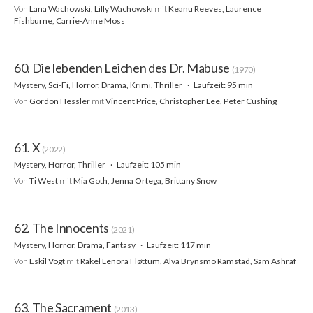
Von
Lana Wachowski, Lilly Wachowski
mit
Keanu Reeves, Laurence
Fishburne, Carrie-Anne Moss
60. Die lebenden Leichen des Dr. Mabuse
(1970)
Mystery, Sci-Fi, Horror, Drama, Krimi, Thriller
Laufzeit: 95 min
Von
Gordon Hessler
mit
Vincent Price, Christopher Lee, Peter Cushing
61. X
(2022)
Mystery, Horror, Thriller
Laufzeit: 105 min
Von
Ti West
mit
Mia Goth, Jenna Ortega, Brittany Snow
62. The Innocents
(2021)
Mystery, Horror, Drama, Fantasy
Laufzeit: 117 min
Von
Eskil Vogt
mit
Rakel Lenora Fløttum, Alva Brynsmo Ramstad, Sam Ashraf
63. The Sacrament
(2013)