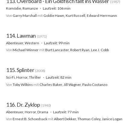
113. Overboard - Ein Goldfisch fällt ins Wasser
(1987)
Komödie, Romanze
Laufzeit: 106 min
Von
Garry Marshall
mit
Goldie Hawn, Kurt Russell, Edward Herrmann
114. Lawman
(1971)
Abenteuer, Western
Laufzeit: 99 min
Von
Michael Winner
mit
Burt Lancaster, Robert Ryan, Lee J. Cobb
115. Splinter
(2008)
Sci-Fi, Horror, Thriller
Laufzeit: 82 min
Von
Toby Wilkins
mit
Charles Baker, Jill Wagner, Paulo Costanzo
116. Dr. Zyklop
(1940)
Abenteuer, Horror, Drama
Laufzeit: 77 min
Von
Ernest B. Schoedsack
mit
Albert Dekker, Thomas Coley, Janice Logan