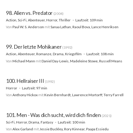
98. Alien vs. Predator
(2004)
Action, Sci-Fi, Abenteuer, Horror, Thriller
Laufzeit: 109 min
Von
Paul W. S. Anderson
mit
Sanaa Lathan, Raoul Bova, Lance Henriksen
99. Der letzte Mohikaner
(1992)
Action, Abenteuer, Romanze, Drama, Kriegsfilm
Laufzeit: 108 min
Von
Michael Mann
mit
Daniel Day-Lewis, Madeleine Stowe, Russell Means
100. Hellraiser III
(1992)
Horror
Laufzeit: 97 min
Von
Anthony Hickox
mit
Kevin Bernhardt, Lawrence Mortorff, Terry Farrell
101. Men - Was dich sucht, wird dich finden
(2021)
Sci-Fi, Horror, Drama, Fantasy
Laufzeit: 100 min
Von
Alex Garland
mit
Jessie Buckley, Rory Kinnear, Paapa Essiedu