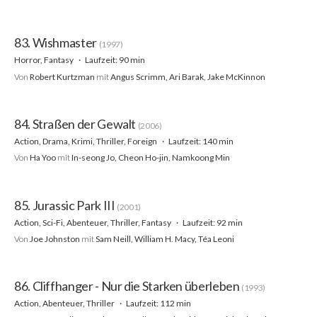
83. Wishmaster
(1997)
Horror, Fantasy
Laufzeit: 90 min
Von
Robert Kurtzman
mit
Angus Scrimm, Ari Barak, Jake McKinnon
84. Straßen der Gewalt
(2006)
Action, Drama, Krimi, Thriller, Foreign
Laufzeit: 140 min
Von
Ha Yoo
mit
In-seong Jo, Cheon Ho-jin, Namkoong Min
85. Jurassic Park III
(2001)
Action, Sci-Fi, Abenteuer, Thriller, Fantasy
Laufzeit: 92 min
Von
Joe Johnston
mit
Sam Neill, William H. Macy, Téa Leoni
86. Cliffhanger - Nur die Starken überleben
(1993)
Action, Abenteuer, Thriller
Laufzeit: 112 min