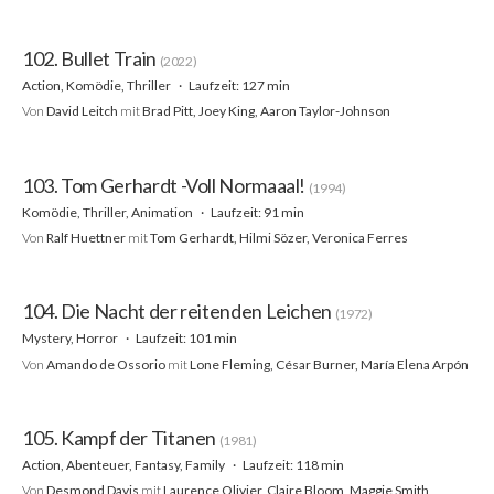
102. Bullet Train
(2022)
Action, Komödie, Thriller
Laufzeit: 127 min
Von
David Leitch
mit
Brad Pitt, Joey King, Aaron Taylor-Johnson
103. Tom Gerhardt -Voll Normaaal!
(1994)
Komödie, Thriller, Animation
Laufzeit: 91 min
Von
Ralf Huettner
mit
Tom Gerhardt, Hilmi Sözer, Veronica Ferres
104. Die Nacht der reitenden Leichen
(1972)
Mystery, Horror
Laufzeit: 101 min
Von
Amando de Ossorio
mit
Lone Fleming, César Burner, María Elena Arpón
105. Kampf der Titanen
(1981)
Action, Abenteuer, Fantasy, Family
Laufzeit: 118 min
Von
Desmond Davis
mit
Laurence Olivier, Claire Bloom, Maggie Smith