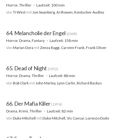
Horror, Thriller
Laufzeit: 100 min
Von
Ti West
mit
Joe Swanberg, AJ Bowen, Kentucker Audley
64. Melancholie der Engel
(2009)
Horror, Drama, Fantasy
Laufzeit: 158 min
Von
Marian Dora
mit
Zenza Raggi, Carsten Frank, Frank Oliver
65. Dead of Night
(1972)
Horror, Drama, Thriller
Laufzeit: 88 min
Von
Bob Clark
mit
John Marley, Lynn Carlin, Richard Backus
66. Der Mafia Killer
(1974)
Drama, Krimi, Thriller
Laufzeit: 82 min
Von
Duke Mitchell
mit
Duke Mitchell, Vic Caesar, Lorenzo Dodo