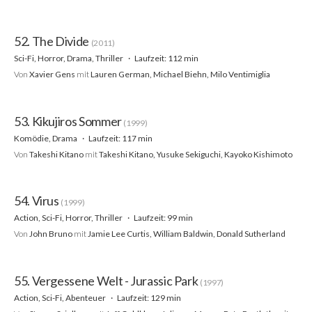
52. The Divide
(2011)
Sci-Fi, Horror, Drama, Thriller
Laufzeit: 112 min
Von
Xavier Gens
mit
Lauren German, Michael Biehn, Milo Ventimiglia
53. Kikujiros Sommer
(1999)
Komödie, Drama
Laufzeit: 117 min
Von
Takeshi Kitano
mit
Takeshi Kitano, Yusuke Sekiguchi, Kayoko Kishimoto
54. Virus
(1999)
Action, Sci-Fi, Horror, Thriller
Laufzeit: 99 min
Von
John Bruno
mit
Jamie Lee Curtis, William Baldwin, Donald Sutherland
55. Vergessene Welt - Jurassic Park
(1997)
Action, Sci-Fi, Abenteuer
Laufzeit: 129 min