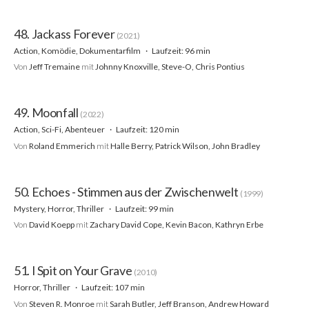
48. Jackass Forever
(2021)
Action, Komödie, Dokumentarfilm
Laufzeit: 96 min
Von
Jeff Tremaine
mit
Johnny Knoxville, Steve-O, Chris Pontius
49. Moonfall
(2022)
Action, Sci-Fi, Abenteuer
Laufzeit: 120 min
Von
Roland Emmerich
mit
Halle Berry, Patrick Wilson, John Bradley
50. Echoes - Stimmen aus der Zwischenwelt
(1999)
Mystery, Horror, Thriller
Laufzeit: 99 min
Von
David Koepp
mit
Zachary David Cope, Kevin Bacon, Kathryn Erbe
51. I Spit on Your Grave
(2010)
Horror, Thriller
Laufzeit: 107 min
Von
Steven R. Monroe
mit
Sarah Butler, Jeff Branson, Andrew Howard