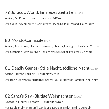
79. Jurassic World: Ein neues Zeitalter
(2022)
Action, Sci-Fi, Abenteuer
Laufzeit: 147 min
Von
Colin Trevorrow
mit
Chris Pratt, Bryce Dallas Howard, Laura Dern
80. Mondo Cannibale
(1972)
Action, Abenteuer, Horror, Romanze, Thriller, Foreign
Laufzeit: 93 min
Von
Umberto Lenzi
mit
Ivan Rassimov, Me Me Lai, Prasitsak Singhara
81. Deadly Games - Stille Nacht, tödliche Nacht
(1989)
Action, Horror, Thriller
Laufzeit: 92 min
Von
René Manzor
mit
Brigitte Fossey, Louis Ducreux, Patrick Floersheim
82. Santa's Slay - Blutige Weihnachten
(2005)
Komödie, Horror, Fantasy
Laufzeit: 78 min
Von
David Steiman
mit
Bill Goldberg, Douglas Smith, Emilie de Ravin