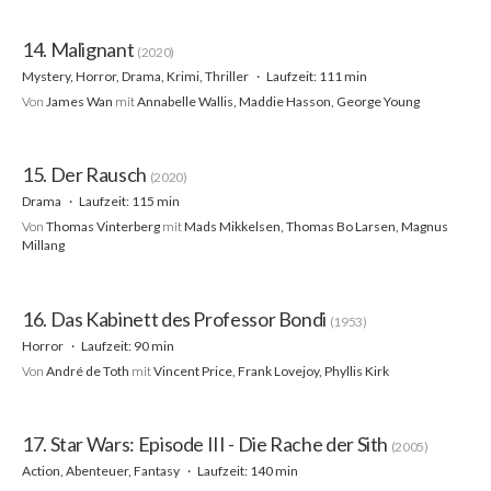
14. Malignant
(2020)
Mystery, Horror, Drama, Krimi, Thriller
Laufzeit: 111 min
Von
James Wan
mit
Annabelle Wallis, Maddie Hasson, George Young
15. Der Rausch
(2020)
Drama
Laufzeit: 115 min
Von
Thomas Vinterberg
mit
Mads Mikkelsen, Thomas Bo Larsen, Magnus
Millang
16. Das Kabinett des Professor Bondi
(1953)
Horror
Laufzeit: 90 min
Von
André de Toth
mit
Vincent Price, Frank Lovejoy, Phyllis Kirk
17. Star Wars: Episode III - Die Rache der Sith
(2005)
Action, Abenteuer, Fantasy
Laufzeit: 140 min