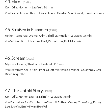
44. Elmer
(1988)
Komödie, Horror
Laufzeit: 86 min
Von
Frank Henenlotter
mit
Rick Hearst, Gordon MacDonald, Jennifer Lowry
45. Straßen in Flammen
(1984)
Action, Romanze, Drama, Krimi, Thriller, Musik
Laufzeit: 95 min
Von
Walter Hill
mit
Michael Paré, Diane Lane, Rick Moranis
46. Scream
(2021)
Mystery, Horror, Thriller
Laufzeit: 115 min
Von
Matt Bettinelli-Olpin, Tyler Gillett
mit
Neve Campbell, Courteney Cox,
David Arquette
47. The Untold Story
(1993)
Komödie, Horror, Drama, Krimi
Laufzeit: 96 min
Von
Danny Lee Sau-Yin, Herman Yau
mit
Anthony Wong Chau-Sang, Danny
Lee Sau-Yin, Emily Kwan Bo-Wai