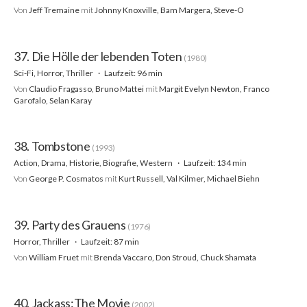
Von
Jeff Tremaine
mit
Johnny Knoxville, Bam Margera, Steve-O
37. Die Hölle der lebenden Toten
(1980)
Sci-Fi, Horror, Thriller
Laufzeit: 96 min
Von
Claudio Fragasso, Bruno Mattei
mit
Margit Evelyn Newton, Franco
Garofalo, Selan Karay
38. Tombstone
(1993)
Action, Drama, Historie, Biografie, Western
Laufzeit: 134 min
Von
George P. Cosmatos
mit
Kurt Russell, Val Kilmer, Michael Biehn
39. Party des Grauens
(1976)
Horror, Thriller
Laufzeit: 87 min
Von
William Fruet
mit
Brenda Vaccaro, Don Stroud, Chuck Shamata
40. Jackass:The Movie
(2002)