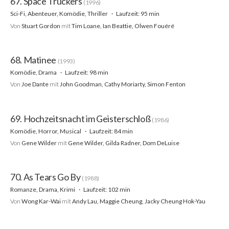
67. Space Truckers
(1996)
Sci-Fi, Abenteuer, Komödie, Thriller
Laufzeit: 95 min
Von
Stuart Gordon
mit
Tim Loane, Ian Beattie, Olwen Fouéré
68. Matinee
(1993)
Komödie, Drama
Laufzeit: 98 min
Von
Joe Dante
mit
John Goodman, Cathy Moriarty, Simon Fenton
69. Hochzeitsnacht im Geisterschloß
(1986)
Komödie, Horror, Musical
Laufzeit: 84 min
Von
Gene Wilder
mit
Gene Wilder, Gilda Radner, Dom DeLuise
70. As Tears Go By
(1988)
Romanze, Drama, Krimi
Laufzeit: 102 min
Von
Wong Kar-Wai
mit
Andy Lau, Maggie Cheung, Jacky Cheung Hok-Yau