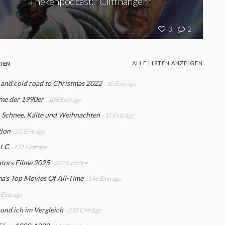
Thekenpodcast: "Cliffhanger"
3
2
ALLE LISTEN ANZEIGEN
STEN
 and cold road to Christmas 2022
- 10 Einträge
lme der 1990er
- 108 Einträge
, Schnee, Kälte und Weihnachten
- 31 Einträge
tion
- 55 Einträge
t C
- 171 Einträge
tors Filme 2025
- 327 Einträge
a's Top Movies Of All-Time
- 146 Einträge
 Einträge
 und ich im Vergleich
- 332 Einträge