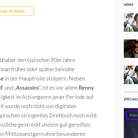
NEWS
User-Kritiken
ebhaber den typischen 90erJahre
d man früher oder später beinahe
ne
in der Hauptrolle stolpern. Neben
d
“ und „
Assassins
“, ist es vor allem
Renny
htigkeit im Actiongenre jener Periode auf
SPECIAL
t wurde noch nicht von digitalen
sprochen stringentes Drehbuch noch nicht
Podca
liche gestreckt und ein gut gereifter,
aren Mittzwanzigern ohne besonderen