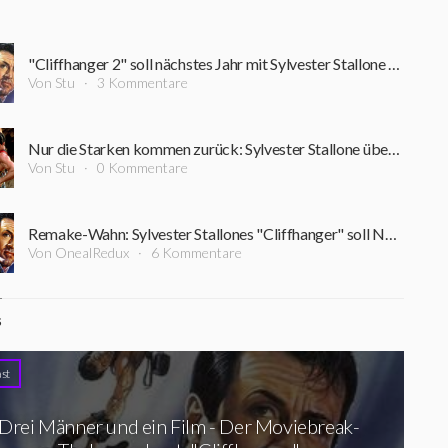
"Cliffhanger 2" soll nächstes Jahr mit Sylvester Stallone in Deutschland gedreht werden
Von Stu
3 Kommentare
Nur die Starken kommen zurück: Sylvester Stallone übernimmt Rolle im Reboot von "Cliffhanger"
Von Stu
0 Kommentare
Remake-Wahn: Sylvester Stallones "Cliffhanger" soll Neuauflage bekommen
Von OnealRedux
6 Kommentare
S
st
Drei Männer und ein Film - Der Moviebreak-