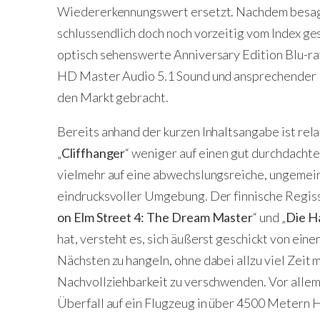
Wiedererkennungswert ersetzt. Nachdem besagte
schlussendlich doch noch vorzeitig vom Index ge
optisch sehenswerte Anniversary Edition Blu-ra
HD Master Audio 5.1 Sound und ansprechender Bil
den Markt gebracht.
Bereits anhand der kurzen Inhaltsangabe ist rela
„
Cliffhanger
“ weniger auf einen gut durchdachte
vielmehr auf eine abwechslungsreiche, ungemein
eindrucksvoller Umgebung. Der finnische Regisse
on Elm Street 4: The Dream Master
“ und „
Die H
hat, versteht es, sich äußerst geschickt von ei
Nächsten zu hangeln, ohne dabei allzu viel Zeit
Nachvollziehbarkeit zu verschwenden. Vor allem
Überfall auf ein Flugzeug in über 4500 Metern 