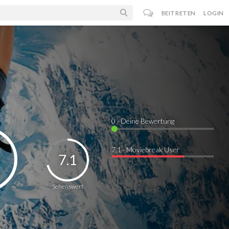
BEITRETEN
LOGIN
0
· Deine Bewertung
7.1 · Moviebreak User
7.1
Sehenswert