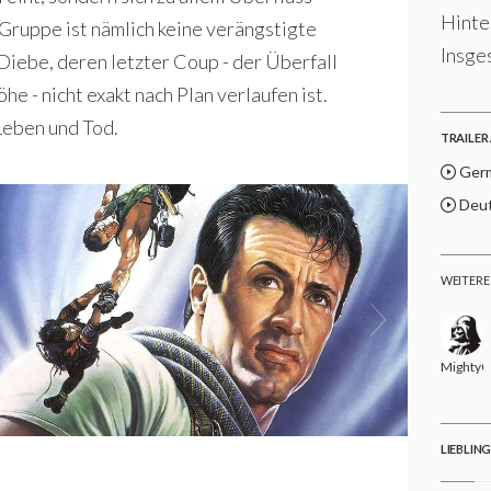
Hinter
 Gruppe ist nämlich keine verängstigte
Insge
Diebe, deren letzter Coup - der Überfall
 - nicht exakt nach Plan verlaufen ist.
Leben und Tod.
TRAILER 
Germ
Deut
WEITERE
MightyG
LIEBLIN