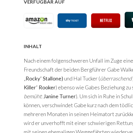
VERFÜGBAR AUF
INHALT
Nach einem folgenschweren Unfall im Zuge einer
Freundschaft der beiden Bergführer Gabe Walke
„
Rocky
“
Stallone)
und Hal Tucker (
überraschend 
Killer
“
Rooker
) ebenso wie Gabes Beziehung zu s
bemüht
:
Janine Turner
). Um sich in Ruhe in Sch
können, verschwindet Gabe kurz nach dem tödlic
mehreren Monaten in seinen Heimatort zurückkeh
wird er unverhofft mit einer schwierigen Rettung
mit seinen ehemaligen Weggefährten wiedervere