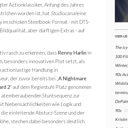
r Actionklassiker, Anfang des Jahres
strichen worden ist, hat
Studiocanal
eine
y im schicken Steelbook-Format - mit DTS-
dqualität, aber dürftigen Extras - auf
USER-LI
The icy
tiv rasch zu erkennen, dass
Renny Harlin
in
100 Fi
n, besonders innovativen Plot setzt, als
Winter
 actionlastige Handlung in
90s Ac
ur, der zuvor bereits bei „
A Nightmare
Wishlis
ard 2
“ auf dem Regiestuhl Platz genommen
termina
ner atemberaubenden Stuntsequenz zur
DePalm
 mit Nebensächlichkeiten wie Logik und
90s
- 97
 die einleitende Absturz-Szene und der
Kristin
Höhe, stechen dabei besonders deutlich