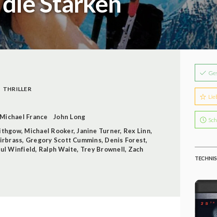
 die Starken
Ge
THRILLER
Lie
Michael France
John Long
Sch
Lithgow
,
Michael Rooker
,
Janine Turner
,
Rex Linn
,
irbrass
,
Gregory Scott Cummins
,
Denis Forest
,
ul Winfield
,
Ralph Waite
,
Trey Brownell
,
Zach
TECHNIS