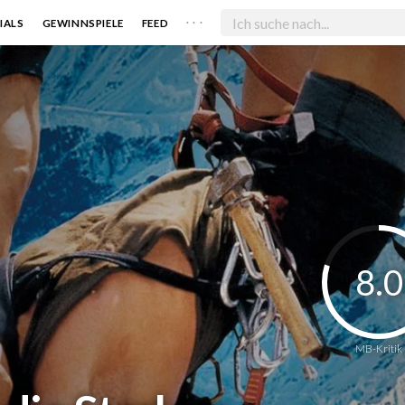
. . .
IALS
GEWINNSPIELE
FEED
8.0
MB-Kritik