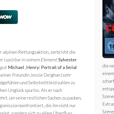
 alpinen Rettungsaktion, zerbricht die
r (
spürbar in seinem Element
:
Sylvester
die ne
gut
:
Michael
„
Henry: Portrait of a Serial
einem 
einer Freundin Jessie Deighan (
sehr
scharf
uldgefühlen und Selbstmittleid suhlen zu
entsp
hen Unglück spurlos. Als er nach
Szene
rt, um seine restlichen Sachen zu packen,
Extra
smission konfrontiert, die ihn nicht nur
Szene
int, sondern sich zu allem Überfluss