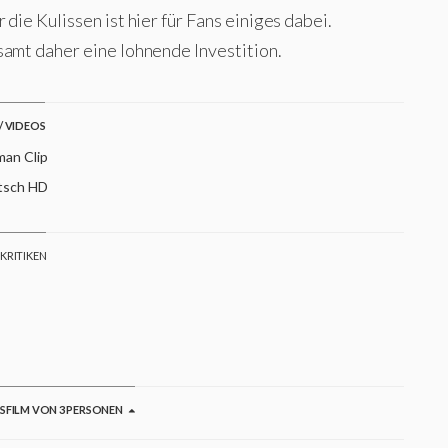
 die Kulissen ist hier für Fans einiges dabei.
samt daher eine lohnende Investition.
/ VIDEOS
an Clip
sch HD
 KRITIKEN
GSFILM VON 3 PERSONEN