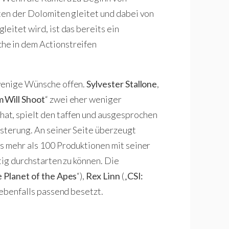
ten der Dolomiten gleitet und dabei von
eitet wird, ist das bereits ein
he in dem Actionstreifen
 wenige Wünsche offen.
Sylvester Stallone
,
 Will Shoot
“ zwei eher weniger
at, spielt den taffen und ausgesprochen
sterung. An seiner Seite überzeugt
ts mehr als 100 Produktionen mit seiner
tig durchstarten zu können. Die
e Planet of the Apes
“),
Rex Linn
(„
CSI:
 ebenfalls passend besetzt.