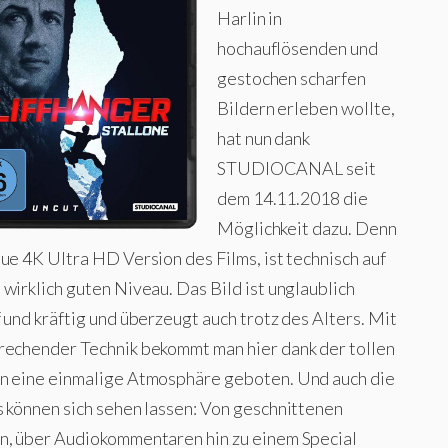
Harlin in
hochauflösenden und
gestochen scharfen
Bildern erleben wollte,
hat nun dank
STUDIOCANAL seit
dem 14.11.2018 die
Möglichkeit dazu. Denn
ue 4K Ultra HD Version des Films, ist technisch auf
wirklich guten Niveau. Das Bild ist unglaublich
 und kräftig und überzeugt auch trotz des Alters. Mit
rechender Technik bekommt man hier dank der tollen
n eine einmalige Atmosphäre geboten. Und auch die
s können sich sehen lassen: Von geschnittenen
n, über Audiokommentaren hin zu einem Special