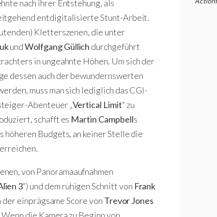
Action
hnte nach ihrer Entstehung, als
itgehend entdigitalisierte Stunt-Arbeit.
utenden) Kletterszenen, die unter
uk
und
Wolfgang Güllich
durchgeführt
trachters in ungeahnte Höhen. Um sich der
Zuge dessen auch der bewundernswerten
werden, muss man sich lediglich das CGI-
steiger-Abenteuer „
Vertical Limit
“ zu
duziert, schafft es
Martin Campbell
s
s höheren Budgets, an keiner Stelle die
 erreichen.
genen, von Panoramaaufnahmen
Alien 3
“) und dem ruhigen Schnitt von
Frank
lem der einprägsame Score von
Trevor Jones
i. Wenn die Kamera zu Beginn von