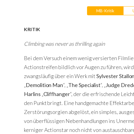
MB-Kritik
KRITIK
Climbing was never as thrilling again
Bei dem Versuch einem wenig versierten Filmli
Actionstreifen bildlich vor Augen zu führen, wir
zwangsläufig über ein Werk mit
Sylvester Stallo
„
Demolition Man
“, „
The Specialist
“, „
Judge Dred
Harlins
„
Cliffhanger
“, der die erfrischende Leic
den Punkt bringt. Eine handgemachte Effektarbei
Zerstörungsorgien abgelöst, ein simples, ausge
von überflüssigen Nebenhandlungen ins Unermess
kerniger Actionstar noch nicht von austauschb