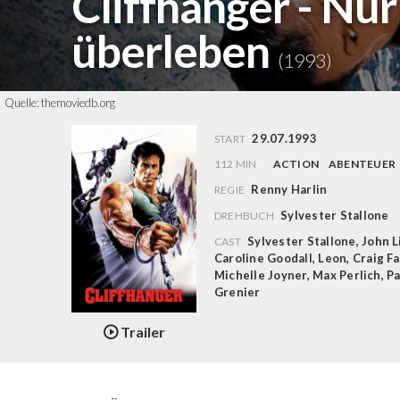
Cliffhanger - Nur
überleben
(1993)
Quelle:
themoviedb.org
29.07.1993
START
112 MIN
ACTION
ABENTEUER
Renny Harlin
REGIE
Sylvester Stallone
DREHBUCH
Sylvester Stallone
,
John 
CAST
Caroline Goodall
,
Leon
,
Craig Fa
Michelle Joyner
,
Max Perlich
,
Pa
Grenier
Trailer