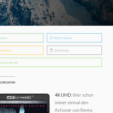
sehen
Will ich sehen
blingsfilm
Sammlung
aue ich gerade
CHE DATEN
4K UHD
: Wer schon
immer einmal den
Actioner von Renny