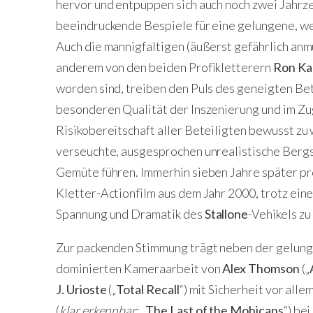
hervor und entpuppen sich auch noch zwei Jahrze
beeindruckende Bespiele für eine gelungene, we
Auch die mannigfaltigen (äußerst gefährlich anm
anderem von den beiden Profikletterern
Ron Ka
worden sind, treiben den Puls des geneigten Be
besonderen Qualität der Inszenierung und im 
Risikobereitschaft aller Beteiligten bewusst zu 
verseuchte, ausgesprochen unrealistische Berg
Gemüte führen. Immerhin sieben Jahre später pro
Kletter-Actionfilm aus dem Jahr 2000, trotz eine
Spannung und Dramatik des
Stallone
-Vehikels zu
Zur packenden Stimmung trägt neben der gelun
dominierten Kameraarbeit von
Alex Thomson
(„
J. Urioste
(„
Total Recall
“) mit Sicherheit vor al
(
klar erkennbar
: „
The Last of the Mohicans
“) be