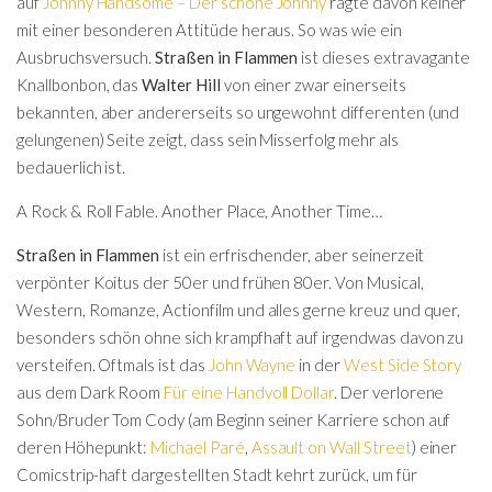
auf
Johnny Handsome – Der schöne Johnny
ragte davon keiner
mit einer besonderen Attitüde heraus. So was wie ein
Ausbruchsversuch.
Straßen in Flammen
ist dieses extravagante
Knallbonbon, das
Walter Hill
von einer zwar einerseits
bekannten, aber andererseits so ungewohnt differenten (und
gelungenen) Seite zeigt, dass sein Misserfolg mehr als
bedauerlich ist.
A Rock & Roll Fable. Another Place, Another Time…
Straßen in Flammen
ist ein erfrischender, aber seinerzeit
verpönter Koitus der 50er und frühen 80er. Von Musical,
Western, Romanze, Actionfilm und alles gerne kreuz und quer,
besonders schön ohne sich krampfhaft auf irgendwas davon zu
versteifen. Oftmals ist das
John Wayne
in der
West Side Story
aus dem Dark Room
Für eine Handvoll Dollar
. Der verlorene
Sohn/Bruder Tom Cody (am Beginn seiner Karriere schon auf
deren Höhepunkt:
Michael Paré
,
Assault on Wall Street
) einer
Comicstrip-haft dargestellten Stadt kehrt zurück, um für