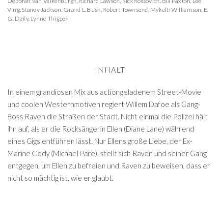
Deborah Van Valkenburgh
,
Richard Lawson
,
Rick Rossovich
,
Bill Paxton
,
Lee
Ving
,
Stoney Jackson
,
Grand L. Bush
,
Robert Townsend
,
Mykelti Williamson
,
E.
G. Daily
,
Lynne Thigpen
INHALT
In einem grandiosen Mix aus actiongeladenem Street-Movie
und coolen Westernmotiven regiert Willem Dafoe als Gang-
Boss Raven die Straßen der Stadt. Nicht einmal die Polizei hält
ihn auf, als er die Rocksängerin Ellen (Diane Lane) während
eines Gigs entführen lässt. Nur Ellens große Liebe, der Ex-
Marine Cody (Michael Pare), stellt sich Raven und seiner Gang
entgegen, um Ellen zu befreien und Raven zu beweisen, dass er
nicht so mächtig ist, wie er glaubt.