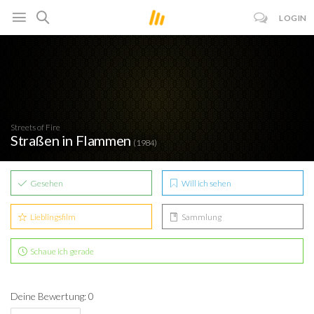
LOGIN
Streets of Fire
Straßen in Flammen
(1984)
Gesehen
Will ich sehen
Lieblingsfilm
Sammlung
Schaue ich gerade
Deine Bewertung: 0