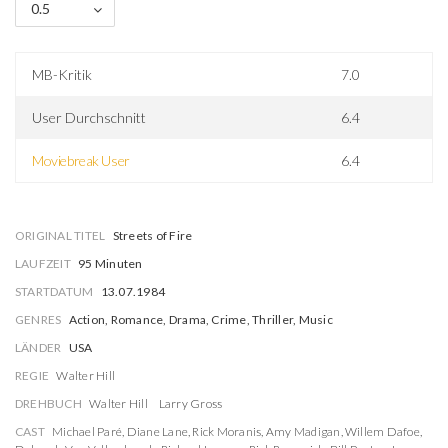
0.5
MB-Kritik
7.0
User Durchschnitt
6.4
Moviebreak User
6.4
ORIGINAL TITEL
Streets of Fire
LAUFZEIT
95 Minuten
STARTDATUM
13.07.1984
GENRES
Action, Romance, Drama, Crime, Thriller, Music
LÄNDER
USA
REGIE
Walter Hill
DREHBUCH
Walter Hill
Larry Gross
CAST
Michael Paré
,
Diane Lane
,
Rick Moranis
,
Amy Madigan
,
Willem Dafoe
,