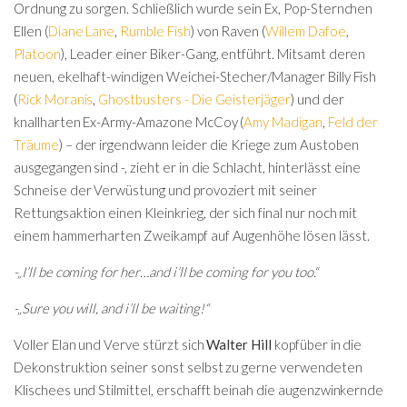
Ordnung zu sorgen. Schließlich wurde sein Ex, Pop-Sternchen
Ellen (
Diane Lane
,
Rumble Fish
) von Raven (
Willem Dafoe
,
Platoon
), Leader einer Biker-Gang, entführt. Mitsamt deren
neuen, ekelhaft-windigen Weichei-Stecher/Manager Billy Fish
(
Rick Moranis
,
Ghostbusters - Die Geisterjäger
) und der
knallharten Ex-Army-Amazone McCoy (
Amy Madigan
,
Feld der
Träume
) – der irgendwann leider die Kriege zum Austoben
ausgegangen sind -, zieht er in die Schlacht, hinterlässt eine
Schneise der Verwüstung und provoziert mit seiner
Rettungsaktion einen Kleinkrieg, der sich final nur noch mit
einem hammerharten Zweikampf auf Augenhöhe lösen lässt.
-„I’ll be coming for her…and i’ll be coming for you too.“
-„Sure you will, and i’ll be waiting!“
Voller Elan und Verve stürzt sich
Walter Hill
kopfüber in die
Dekonstruktion seiner sonst selbst zu gerne verwendeten
Klischees und Stilmittel, erschafft beinah die augenzwinkernde