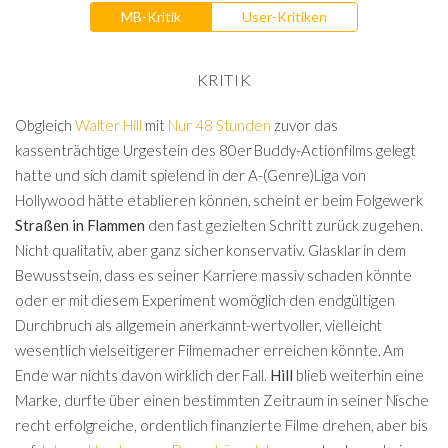
MB-Kritik
User-Kritiken
KRITIK
Obgleich
Walter Hill
mit
Nur 48 Stunden
zuvor das
kassenträchtige Urgestein des 80er Buddy-Actionfilms gelegt
hatte und sich damit spielend in der A-(Genre)Liga von
Hollywood hätte etablieren können, scheint er beim Folgewerk
Straßen in Flammen
den fast gezielten Schritt zurück zu gehen.
Nicht qualitativ, aber ganz sicher konservativ. Glasklar in dem
Bewusstsein, dass es seiner Karriere massiv schaden könnte
oder er mit diesem Experiment womöglich den endgültigen
Durchbruch als allgemein anerkannt-wertvoller, vielleicht
wesentlich vielseitigerer Filmemacher erreichen könnte. Am
Ende war nichts davon wirklich der Fall.
Hill
blieb weiterhin eine
Marke, durfte über einen bestimmten Zeitraum in seiner Nische
recht erfolgreiche, ordentlich finanzierte Filme drehen, aber bis