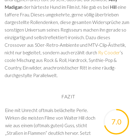
Madigan
der härteste Hund im Film ist. Nie gab es bei
Hill
eine
taffere Frau. Dieses umgekehrte, gerne völlig übertrieben
dargestellte Rollendenken, diese gesamten Widersprüche zum
sonstigen Universum seines Regisseurs machen ihn gerade so
einzigartig und selbstreflektiert-ironisch. Dazu dieses
Crossover aus 50er-Retro-Ambiente und MTV-Clip-Ästhetik,
nicht nur begleitet, sondern auch erzählt durch
Ry Cooder
’s
coole Mischung aus Rock & Roll, Hardrock, Synthie-Pop &
Country. Ein wilder, anachronistischer Ritt in eine räudig-
durchgestylte Parallelwelt.
FAZIT
Eine mit Unrecht oftmals belächelte Perle.
Wirken die meisten Filme von Walter Hill doch
7.0
wie aus einem (oftmals guten) Guss, sticht
„Straßen in Flammen“ deutlich hervor. Setzt