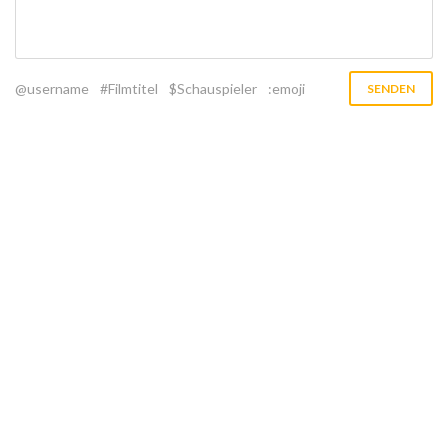
@username
#Filmtitel
$Schauspieler
:emoji