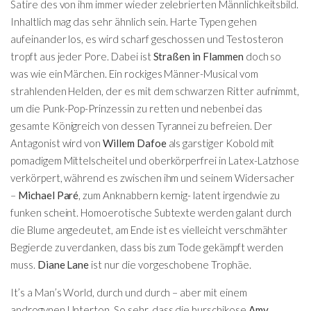
Satire des von ihm immer wieder zelebrierten Männlichkeitsbild.
Inhaltlich mag das sehr ähnlich sein. Harte Typen gehen
aufeinander los, es wird scharf geschossen und Testosteron
tropft aus jeder Pore. Dabei ist
Straßen in Flammen
doch so
was wie ein Märchen. Ein rockiges Männer-Musical vom
strahlenden Helden, der es mit dem schwarzen Ritter aufnimmt,
um die Punk-Pop-Prinzessin zu retten und nebenbei das
gesamte Königreich von dessen Tyrannei zu befreien. Der
Antagonist wird von
Willem Dafoe
als garstiger Kobold mit
pomadigem Mittelscheitel und oberkörperfrei in Latex-Latzhose
verkörpert, während es zwischen ihm und seinem Widersacher
–
Michael Paré
, zum Anknabbern kernig- latent irgendwie zu
funken scheint. Homoerotische Subtexte werden galant durch
die Blume angedeutet, am Ende ist es vielleicht verschmähter
Begierde zu verdanken, dass bis zum Tode gekämpft werden
muss.
Diane Lane
ist nur die vorgeschobene Trophäe.
It’s a Man’s World, durch und durch – aber mit einem
androgynen Unterton. So sehr, dass die burschikose
Amy