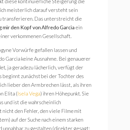
t diese kontinuierliche Steigerung die
ch meisterlich darauf versteht sein
u transferieren. Das unterstreicht die
g mir den Kopf von Alfredo Garcia
ein
einer verkommenen Gesellschaft.
ogyne Vorwürfe gefallen lassen und
edo Garcia keine Ausnahme. Bei genauerer
, ja geradezu lächerlich, verfügt der
s beginnt zunächst bei der Tochter des
ch lieber den Arm brechen lässt, als ihren
 Elita (
Isela Vega
) ihren Höhepunkt. Sie
s und ist die wahrscheinlich
 nicht den Fehler, den viele Filme mit
rn) auf der Suche nach einem starken
d unnahbar zu gestalten (direkter gesagt: