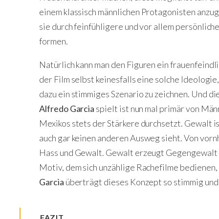
einem klassisch männlichen Protagonisten anzugl
sie durch feinfühligere und vor allem persönlich
formen.
Natürlich kann man den Figuren ein frauenfeindl
der Film selbst keinesfalls eine solche Ideolog
dazu ein stimmiges Szenario zu zeichnen. Und di
Alfredo Garcia
spielt ist nun mal primär von Män
Mexikos stets der Stärkere durchsetzt. Gewalt i
auch gar keinen anderen Ausweg sieht. Von vornhe
Hass und Gewalt. Gewalt erzeugt Gegengewalt is
Motiv, dem sich unzählige Rachefilme bedienen,
Garcia
überträgt dieses Konzept so stimmig und 
FAZIT