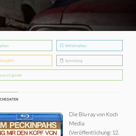
sehen
Will ich sehen
blingsfilm
Sammlung
aue ich gerade
CHE DATEN
Die Blu-ray von Koch
Media
(Veröffentlichung: 12.