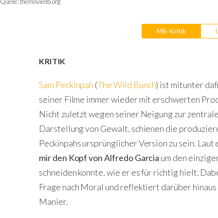
Quelle:
themoviedb.org
MB-Kritik
KRITIK
Sam Peckinpah
(
The Wild Bunch
) ist mitunter d
seiner Filme immer wieder mit erschwerten Pro
Nicht zuletzt wegen seiner Neigung zur zentral
Darstellung von Gewalt, schienen die produzier
Peckinpahs ursprünglicher Version zu sein. Laut
mir den Kopf von Alfredo Garcia
um den einzigen
schneiden konnte, wie er es für richtig hielt. Da
Frage nach Moral und reflektiert darüber hinaus
Manier.