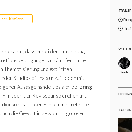
TRAILER 
User-Kritiken
Brin
Trail
WEITERE
afür bekannt, dass er bei der Umsetzung
duktionsbedingungen zu kämpfen hatte.
en Thematisierung und expliziten
Souli
enden Studios oftmals unzufrieden mit
 eigener Aussage handelt es sich bei
Bring
 Film, den der Regisseur so drehen und
LIEBLIN
bei konkretisiert der Film einmal mehr die
TOP-LIS
 auch die Gewalt in gewohnt rigoroser