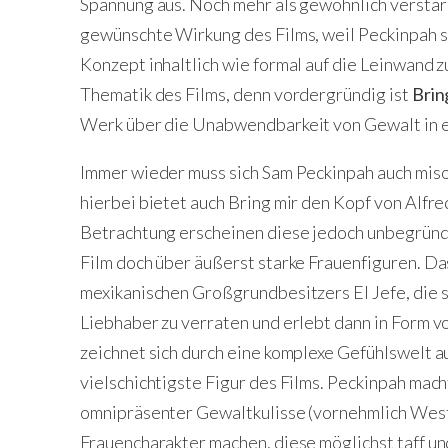
Spannung aus. Noch mehr als gewöhnlich verstärk
gewünschte Wirkung des Films, weil Peckinpah si
Konzept inhaltlich wie formal auf die Leinwand z
Thematik des Films, denn vordergründig ist
Brin
Werk über die Unabwendbarkeit von Gewalt in 
Immer wieder muss sich Sam Peckinpah auch mis
hierbei bietet auch Bring mir den Kopf von Alfr
Betrachtung erscheinen diese jedoch unbegründet
Film doch über äußerst starke Frauenfiguren. Da
mexikanischen Großgrundbesitzers El Jefe, die si
Liebhaber zu verraten und erlebt dann in Form von
zeichnet sich durch eine komplexe Gefühlswelt au
vielschichtigste Figur des Films. Peckinpah macht
omnipräsenter Gewaltkulisse (vornehmlich Weste
Frauencharakter machen, diese möglichst taff un