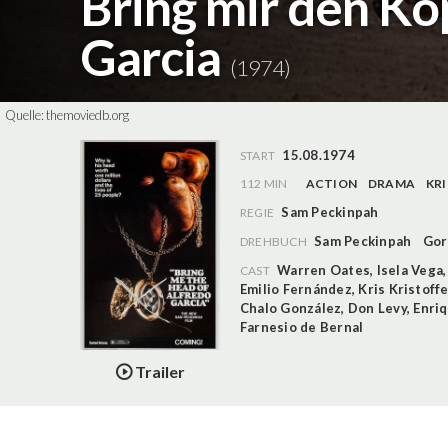
Bring mir den Ko
Garcia
(1974)
Quelle:
themoviedb.org
15.08.1974
START
112 MIN
ACTION
DRAMA
KRI
Sam Peckinpah
REGIE
Sam Peckinpah
Gor
DREHBUCH
Warren Oates
,
Isela Vega
CAST
Emilio Fernández
,
Kris Kristoff
Chalo González
,
Don Levy
,
Enri
Farnesio de Bernal
Trailer