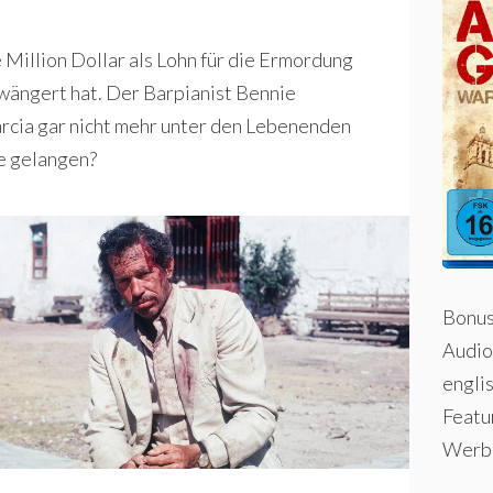
Million Dollar als Lohn für die Ermordung
hwängert hat. Der Barpianist Bennie
arcia gar nicht mehr unter den Lebenenden
he gelangen?
Bonus
Audio
engli
Featu
Werbe