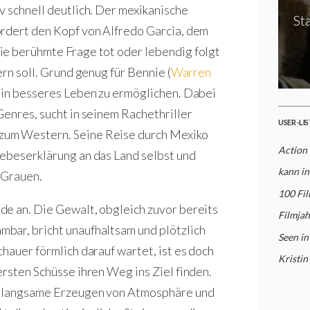
v schnell deutlich. Der mexikanische
St
fordert den Kopf von Alfredo Garcia, dem
ie berühmte Frage tot oder lebendig folgt
rn soll. Grund genug für Bennie (
Warren
 ein besseres Leben zu ermöglichen. Dabei
Genres, sucht in seinem Rachethriller
USER-LI
zum Western. Seine Reise durch Mexiko
Action 
iebeserklärung an das Land selbst und
kann in
 Grauen.
100 Fi
de an. Die Gewalt, obgleich zuvor bereits
Filmjah
bar, bricht unaufhaltsam und plötzlich
Seen in
hauer förmlich darauf wartet, ist es doch
Kristin
rsten Schüsse ihren Weg ins Ziel finden.
as langsame Erzeugen von Atmosphäre und