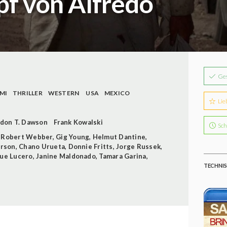
pf von Alfredo
Ge
MI
THRILLER
WESTERN
USA
MEXICO
Lie
don T. Dawson
Frank Kowalski
Sch
,
Robert Webber
,
Gig Young
,
Helmut Dantine
,
erson
,
Chano Urueta
,
Donnie Fritts
,
Jorge Russek
,
que Lucero
,
Janine Maldonado
,
Tamara Garina
,
TECHNIS