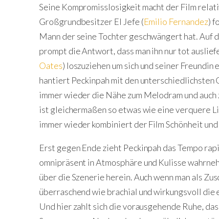
Seine Kompromisslosigkeit macht der Film relati
Großgrundbesitzer El Jefe (
Emilio Fernandez
) 
Mann der seine Tochter geschwängert hat. Auf d
prompt die Antwort, dass man ihn nur tot ausliefe
Oates
) loszuziehen um sich und seiner Freundin
hantiert Peckinpah mit den unterschiedlichsten 
immer wieder die Nähe zum Melodram und auch 
ist gleichermaßen so etwas wie eine verquere L
immer wieder kombiniert der Film Schönheit und
Erst gegen Ende zieht Peckinpah das Tempo rapi
omnipräsent in Atmosphäre und Kulisse wahrnehm
über die Szenerie herein. Auch wenn man als Zusc
überraschend wie brachial und wirkungsvoll die e
Und hier zahlt sich die vorausgehende Ruhe, d