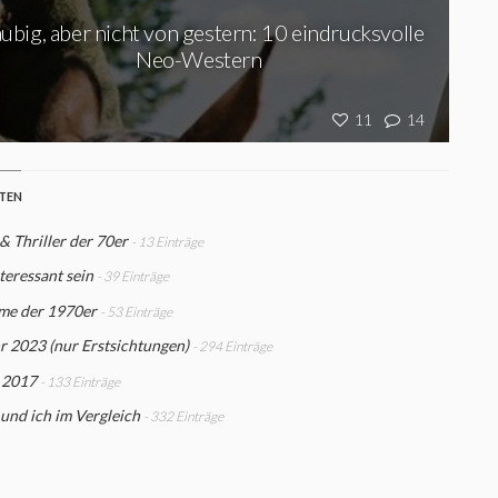
aubig, aber nicht von gestern: 10 eindrucksvolle
Neo-Western
11
14
STEN
& Thriller der 70er
- 13 Einträge
teressant sein
- 39 Einträge
lme der 1970er
- 53 Einträge
r 2023 (nur Erstsichtungen)
- 294 Einträge
 2017
- 133 Einträge
 und ich im Vergleich
- 332 Einträge