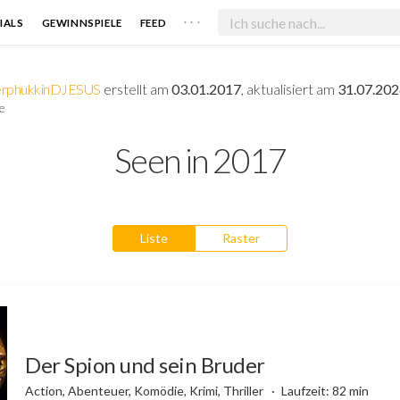
. . .
IALS
GEWINNSPIELE
FEED
rphukkinDJESUS
erstellt am
03.01.2017
, aktualisiert am
31.07.20
e
Seen in 2017
Liste
Raster
Der Spion und sein Bruder
Action, Abenteuer, Komödie, Krimi, Thriller
Laufzeit: 82 min