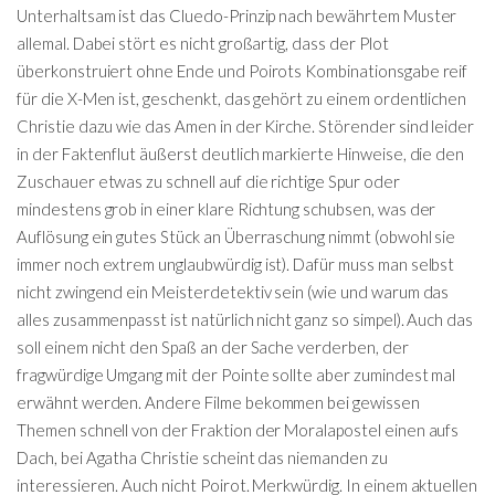
Unterhaltsam ist das Cluedo-Prinzip nach bewährtem Muster
allemal. Dabei stört es nicht großartig, dass der Plot
überkonstruiert ohne Ende und Poirots Kombinationsgabe reif
für die X-Men ist, geschenkt, das gehört zu einem ordentlichen
Christie dazu wie das Amen in der Kirche. Störender sind leider
in der Faktenflut äußerst deutlich markierte Hinweise, die den
Zuschauer etwas zu schnell auf die richtige Spur oder
mindestens grob in einer klare Richtung schubsen, was der
Auflösung ein gutes Stück an Überraschung nimmt (obwohl sie
immer noch extrem unglaubwürdig ist). Dafür muss man selbst
nicht zwingend ein Meisterdetektiv sein (wie und warum das
alles zusammenpasst ist natürlich nicht ganz so simpel). Auch das
soll einem nicht den Spaß an der Sache verderben, der
fragwürdige Umgang mit der Pointe sollte aber zumindest mal
erwähnt werden. Andere Filme bekommen bei gewissen
Themen schnell von der Fraktion der Moralapostel einen aufs
Dach, bei Agatha Christie scheint das niemanden zu
interessieren. Auch nicht Poirot. Merkwürdig. In einem aktuellen