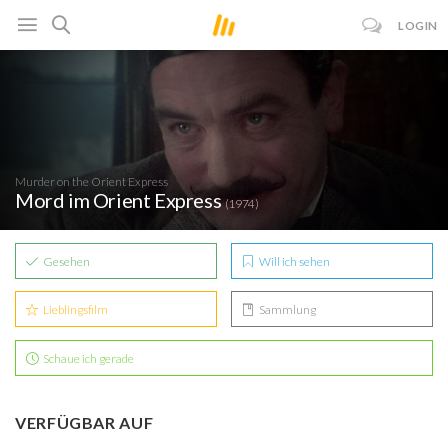
LOGIN
Murder on the Orient Express
Mord im Orient Express
(1974)
Gesehen
Will ich sehen
Lieblingsfilm
Sammlung
Schaue ich gerade
VERFÜGBAR AUF