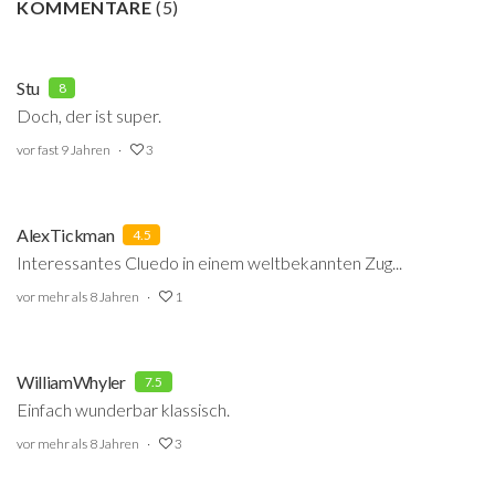
KOMMENTARE
(
5
)
Stu
8
Doch, der ist super.
vor fast 9 Jahren
3
AlexTickman
4.5
Interessantes Cluedo in einem weltbekannten Zug...
vor mehr als 8 Jahren
1
WilliamWhyler
7.5
Einfach wunderbar klassisch.
vor mehr als 8 Jahren
3