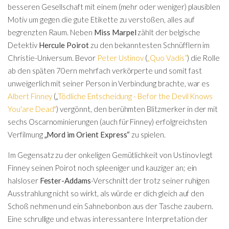
besseren Gesellschaft mit einem (mehr oder weniger) plausiblen
Motiv um gegen die gute Etikette zu verstoßen, alles auf
begrenzten Raum. Neben
Miss Marpel
zählt der belgische
Detektiv
Hercule Poirot
zu den bekanntesten Schnüfflern im
Christie-Universum. Bevor
Peter Ustinov
(
„Quo Vadis“
) die Rolle
ab den späten 70ern mehrfach verkörperte und somit fast
unweigerlich mit seiner Person in Verbindung brachte, war es
Albert Finney
(„
Tödliche Entscheidung - Befor the Devil Knows
You'are Dead"
) vergönnt, den berühmten Blitzmerker in der mit
sechs Oscarnominierungen (auch für Finney) erfolgreichsten
Verfilmung
„Mord im Orient Express“
zu spielen.
Im Gegensatz zu der onkeligen Gemütlichkeit von Ustinov legt
Finney seinen Poirot noch spleeniger und kauziger an; ein
halsloser
Fester-Addams
-Verschnitt der trotz seiner ruhigen
Ausstrahlung nicht so wirkt, als würde er dich gleich auf den
Schoß nehmen und ein Sahnebonbon aus der Tasche zaubern.
Eine schrullige und etwas interessantere Interpretation der