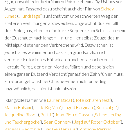
Figur, obwohl jeder beim Namen Poirot reflexmäßig Ustinov vor
Augen hat. Passend dazu scheint auch der Film von
Sidney
Lumet
(
„Hundstage“
) zunächst vom unbeschwerten Weg der
späteren Verfilmungen abzuweichen. Ungewohnt düster fällt
der Prolog aus, ebenso eine kurze Sequenz zum Schluss, an dem
der Zuschauer nach langem Hin-und-Her selbst Zeuge des im
Mittelpunkt stehenden Verbrechens wird. Dazwischen ist
jedoch alles wie immer und das ist ja grundsätzlich nicht
verkehrt: Ein lockeres Rätselraten und Detailsortieren mit
Hercule Poirot, der einen Mord aufklären und dabei gleich
einem ganzen Dutzend Verdächtiger auf den Zahn fühlen muss.
Ein Staraufgebot ist bei Christie-Filmen nicht unbedingt
ungewöhnlich, das hier ist bald obszön.
Klangvolle Namen wie
Lauren Bacall
(
„Tote schlafen fest“
),
Martin Balsam
(
„Little Big Man“
),
Ingrid Bergman
(
„Berüchtigt“
),
Jacqueline Bisset
(
„Bullitt“
)
Jean-Pierre Cassel
(
„Schmetterling
und Taucherglocke“
),
Sean Connery
(
„Jagd auf Roter Oktober“
),
Vanessa Redgrave
(
„Das Geisterhaus“
),
Anthony Perkins