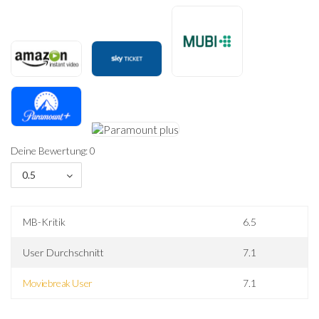
Deine Bewertung: 0
0.5
MB-Kritik
6.5
User Durchschnitt
7.1
Moviebreak User
7.1