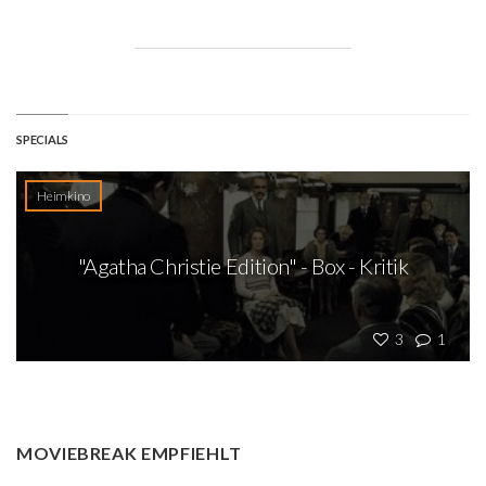
SPECIALS
Heimkino
"Agatha Christie Edition" - Box - Kritik
3
1
MOVIEBREAK EMPFIEHLT