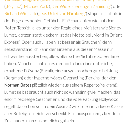
(
„Psycho“
),
Michael York
(
„Der Widerspenstigen Zähmung“
) oder
Richard Widmark
(
„Das Urteil von Nürnberg“
) stapeln sich bald in
der Enge des noblen Gefährts. Ein Schaulaufen wie auf dem
Roten Teppich, alles unter der Regie eines Meisters wie Sidney
Lumet, klotzen statt kleckern ist das Motto bei „Mord im Orient
Express“. Oder auch „Haben ist besser als Brauchen“, denn
selbstverständlich kann der Einzelne aus dieser Masse nur
schwer herausstechen, alle wollen schließlich ihre Screentime
haben. Manche schaffen es dennoch durch ihre natürliche,
erhabene Präsenz (Bacall), eine ausgesprochen gute Leistung
(Bergman) oder hypernervöses Overacting (Perkins, der den
Norman Bates
plötzlich wieder aus seinem Repertoire kramt).
Lumet selbst braucht auch nicht so wahnsinnig viel machen, das
enorm redselige Geschehen und die volle Packung Hollywood
regelt das schon so. In dem Ausmaß wirkt die individuelle Klasse
aller Beteiligten leicht verschenkt. Ein Luxusproblem, aber dem
Zuschauer kann das herzlich egal sein.