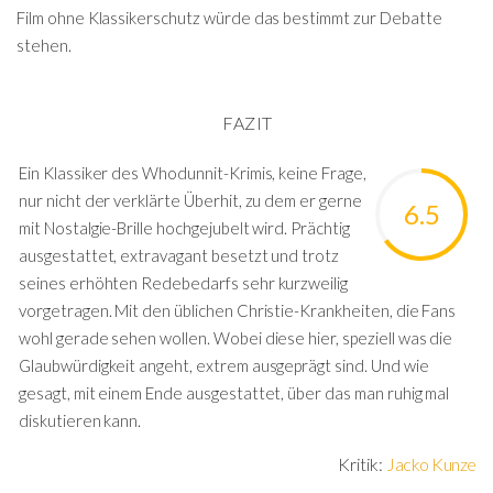
Film ohne Klassikerschutz würde das bestimmt zur Debatte
stehen.
FAZIT
Ein Klassiker des Whodunnit-Krimis, keine Frage,
nur nicht der verklärte Überhit, zu dem er gerne
6.5
mit Nostalgie-Brille hochgejubelt wird. Prächtig
ausgestattet, extravagant besetzt und trotz
seines erhöhten Redebedarfs sehr kurzweilig
vorgetragen. Mit den üblichen Christie-Krankheiten, die Fans
wohl gerade sehen wollen. Wobei diese hier, speziell was die
Glaubwürdigkeit angeht, extrem ausgeprägt sind. Und wie
gesagt, mit einem Ende ausgestattet, über das man ruhig mal
diskutieren kann.
Kritik:
Jacko Kunze