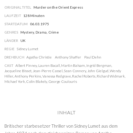
ORIGINAL TITEL
Murder on the Orient Express
LAUFZEIT
128 Minuten
STARTDATUM
06.03.1975
GENRES
Mystery, Drama, Crime
LÄNDER
UK
REGIE
Sidney Lumet
DREHBUCH
Agatha Christie
Anthony Shaffer
Paul Dehn
CAST
Albert Finney
,
Lauren Bacall
,
Martin Balsam
,
Ingrid Bergman
,
Jacqueline Bisset
,
Jean-Pierre Cassel
,
Sean Connery
,
John Gielgud
,
Wendy
Hiller
,
Anthony Perkins
,
Vanessa Redgrave
,
Rachel Roberts
,
Richard Widmark
,
Michael York
,
Colin Blakely
,
George Coulouris
INHALT
Britischer starbesetzer Thriller von Sidney Lumet aus dem