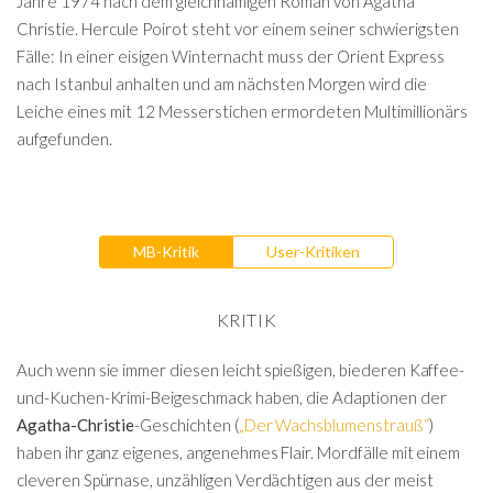
Jahre 1974 nach dem gleichnamigen Roman von Agatha
Christie. Hercule Poirot steht vor einem seiner schwierigsten
Fälle: In einer eisigen Winternacht muss der Orient Express
nach Istanbul anhalten und am nächsten Morgen wird die
Leiche eines mit 12 Messerstichen ermordeten Multimillionärs
aufgefunden.
MB-Kritik
User-Kritiken
KRITIK
Auch wenn sie immer diesen leicht spießigen, biederen Kaffee-
und-Kuchen-Krimi-Beigeschmack haben, die Adaptionen der
Agatha-Christie
-Geschichten (
„Der Wachsblumenstrauß“
)
haben ihr ganz eigenes, angenehmes Flair. Mordfälle mit einem
cleveren Spürnase, unzähligen Verdächtigen aus der meist