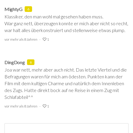
MightyG
6
Klassiker, den man wohl mal gesehen haben muss.
War ganz nett, überzeugen konnte er mich aber nicht so recht,
war halt alles überkonstruiert und stellenweise etwas plump.
vor mehr als 8 Jahren
1
DingDong
6
Joa war nett, mehr aber auch nicht. Das letzte Viertel und die
Befragungen waren für mich am ödesten. Punkten kann der
Film mit dem kultigen Charme und natürlich dem Innenleben
des Zugs. Hatte direkt bock auf ne Reise in einem Zug mit
Schlafabteil^^
vor mehr als 8 Jahren
1