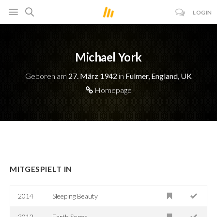
LOGIN
Michael York
Geboren am
27. März 1942
in
Fulmer, England, UK
Homepage
MITGESPIELT IN
2014
Sleeping Beauty
2012
Earth Songs