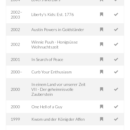
2002–
Liberty's Kids: Est. 1776
2003
2002
Austin Powers in Goldständer
Winnie Puuh - Honigsüsse
2002
Weihnachtszeit
2001
In Search of Peace
2000–
Curb Your Enthusiasm
In einem Land vor unserer Zeit
2000
VII - Der geheimnisvolle
Zauberstein
2000
One Hell of a Guy
1999
Kwom und der König der Affen