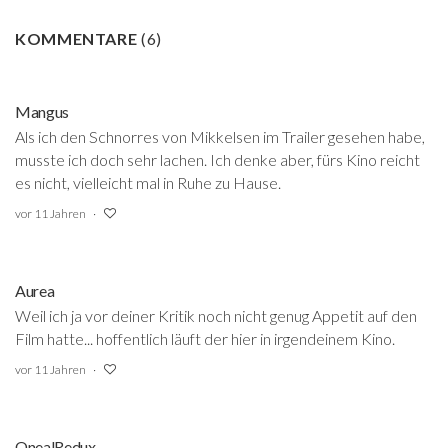
KOMMENTARE
(
6
)
Mangus
Als ich den Schnorres von Mikkelsen im Trailer gesehen habe,
musste ich doch sehr lachen. Ich denke aber, fürs Kino reicht
es nicht, vielleicht mal in Ruhe zu Hause.
vor 11 Jahren
Aurea
Weil ich ja vor deiner Kritik noch nicht genug Appetit auf den
Film hatte... hoffentlich läuft der hier in irgendeinem Kino.
vor 11 Jahren
OnealRedux