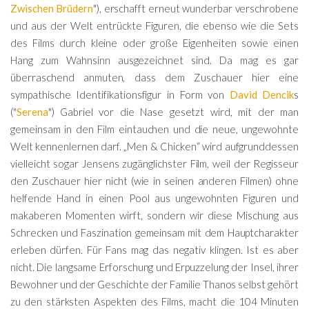
Zwischen Brüdern
"), erschafft erneut wunderbar verschrobene
und aus der Welt entrückte Figuren, die ebenso wie die Sets
des Films durch kleine oder große Eigenheiten sowie einen
Hang zum Wahnsinn ausgezeichnet sind. Da mag es gar
überraschend anmuten, dass dem Zuschauer hier eine
sympathische Identifikationsfigur in Form von
David Dencik
s
("
Serena
") Gabriel vor die Nase gesetzt wird, mit der man
gemeinsam in den Film eintauchen und die neue, ungewohnte
Welt kennenlernen darf. „Men & Chicken“ wird aufgrunddessen
vielleicht sogar Jensens zugänglichster Film, weil der Regisseur
den Zuschauer hier nicht (wie in seinen anderen Filmen) ohne
helfende Hand in einen Pool aus ungewohnten Figuren und
makaberen Momenten wirft, sondern wir diese Mischung aus
Schrecken und Faszination gemeinsam mit dem Hauptcharakter
erleben dürfen. Für Fans mag das negativ klingen. Ist es aber
nicht. Die langsame Erforschung und Erpuzzelung der Insel, ihrer
Bewohner und der Geschichte der Familie Thanos selbst gehört
zu den stärksten Aspekten des Films, macht die 104 Minuten