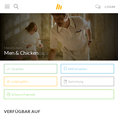
LOGIN
Mænd & høns
Men & Chicken
(2015)
Gesehen
Will ich sehen
Lieblingsfilm
Sammlung
Schaue ich gerade
VERFÜGBAR AUF