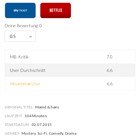
Deine Bewertung: 0
0.5
MB-Kritik
7.0
User Durchschnitt
6.6
Moviebreak User
6.6
ORIGINAL TITEL
Mænd & høns
LAUFZEIT
104 Minuten
STARTDATUM
02.07.2015
GENRES
Mystery, Sci-Fi, Comedy, Drama