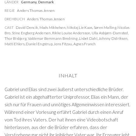
LÄNDER
Germany, Denmark
REGIE
Anders Thomas Jensen
DREHBUCH
Anders Thomas Jensen
CAST
David Dencik
,
Mads Mikkelsen
,
Nikolaj Lie Kaas
,
Søren Malling
,
Nicolas
Bro
,
Stine Engberg Andersen
,
Rikke Louise Andersson
,
Ulla Asbjørn-Damsted
,
Thor Bisbjerg
,
Valdemar Bemmann Bredning
,
Lisbet Dahl
,
Johnny Didriksen
,
Matti Ehlers
,
Daniel Engstrup
,
Jens Fitzau
,
Agnes Franch
INHALT
Gabriel und Elias sind zwei äußerst unterschiedliche Brüder.
Gabriel ist ein abgehalfterter Uniprofessor, Elias ein Mann, der
sich nur für Frauen und unnötiges Allgemeinwissen interessiert.
Während einer Vorlesung erfährt Gabriel durch einen Anruf
vom Tod ihres Vaters. Der hat ihnen eine Videobotschaft
hinterlassen, aus der die Brüder erfahren, dass der
Verstorbene gar nicht ihr leiblicher Vater war. Ihr Erzeuger lebt