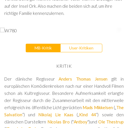
auf der Insel Ork. Also machen die beiden sich auf, um ihre
richtige Familie kennenzulernen.
MB-Kritik
User-Kritiken
KRITIK
Der dänische Regisseur
Anders Thomas Jensen
gilt in
europäischen Komödienkreisen nach nur einer Handvoll Filmen
schon als Kultregisseur. Besondere Aufmerksamkeit erlangte
der Regisseur durch die Zusammenarbeit mit den mittlerweile
erfolgreich ins öffentliche Licht gerückten
Mads Mikkelsen
(„
The
Salvation
“) und
Nikolaj Lie Kaas
(„
Kind 44
“) sowie den
dänischen Darstellern
Nicolas Bro
("
Antboy
")und
Ole Thestrup