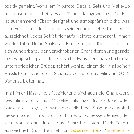
positiv gemeint. Vor allem in puncto Details, Sets und Make-Up
hat Jensen nochmal einiges an Können dazugewonnen. Der Film
ist ausnehmend hübsch designet und atmosphärisch dicht, was
sich vor allem durch eine faszinierende Liebe fürs Detail
auszeichnet. Jedes Set ist hier aufs kleinste durchdacht, immer
wieder fallen kleine Späße am Rande auf, die Kostüme passen
sich wunderbar zu den verschrobenen Charakteren und gerade
der Hauptschauplatz des Films, das Haus der charakterlich so
unterschiedlichen Brüder, gehört wohl zu einem der in all seiner
Hässlichkeit schönsten Schauplätze, die das Filmjahr 2015
bisher zu bieten hat.
In all ihrer Hässlichkeit faszinierend sind auch die Charaktere
des Films. Und ob nun Mikkelsen als Elias, Bro als Josef oder
Kaas als Gregor, etwas darstellerbeschönigendes wohnt
diesen Rollen nun wirklich nicht inne. Umso besser. Jensen, der
sich vor allem durch das Schreiben von Drehbüchern
auszeichnet (zum Beispiel für
Susanne Bier
s "
Brothers -