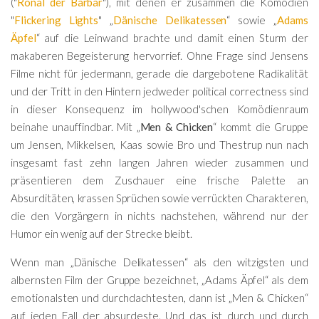
("
Ronal der Barbar
"), mit denen er zusammen die Komödien
"
Flickering Lights
" „
Dänische Delikatessen
“ sowie „
Adams
Äpfel
“ auf die Leinwand brachte und damit einen Sturm der
makaberen Begeisterung hervorrief. Ohne Frage sind Jensens
Filme nicht für jedermann, gerade die dargebotene Radikalität
und der Tritt in den Hintern jedweder political correctness sind
in dieser Konsequenz im hollywood'schen Komödienraum
beinahe unauffindbar. Mit „
Men & Chicken
“ kommt die Gruppe
um Jensen, Mikkelsen, Kaas sowie Bro und Thestrup nun nach
insgesamt fast zehn langen Jahren wieder zusammen und
präsentieren dem Zuschauer eine frische Palette an
Absurditäten, krassen Sprüchen sowie verrückten Charakteren,
die den Vorgängern in nichts nachstehen, während nur der
Humor ein wenig auf der Strecke bleibt.
Wenn man „Dänische Delikatessen“ als den witzigsten und
albernsten Film der Gruppe bezeichnet, „Adams Äpfel“ als dem
emotionalsten und durchdachtesten, dann ist „Men & Chicken“
auf jeden Fall der absurdeste. Und das ist durch und durch