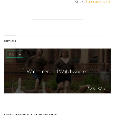
Kritik:
Thomas Söcker
SPECIALS
Kolumne
Watchmen and Watchwomen
0
2