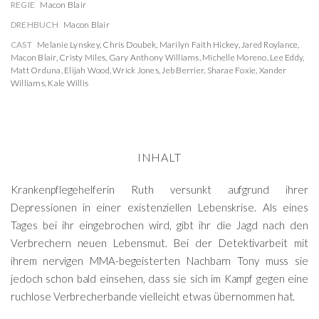
REGIE
Macon Blair
DREHBUCH
Macon Blair
CAST
Melanie Lynskey
,
Chris Doubek
,
Marilyn Faith Hickey
,
Jared Roylance
,
Macon Blair
,
Cristy Miles
,
Gary Anthony Williams
,
Michelle Moreno
,
Lee Eddy
,
Matt Orduna
,
Elijah Wood
,
Wrick Jones
,
Jeb Berrier
,
Sharae Foxie
,
Xander
Williams
,
Kale Willis
INHALT
Krankenpflegehelferin Ruth versunkt aufgrund ihrer
Depressionen in einer existenziellen Lebenskrise. Als eines
Tages bei ihr eingebrochen wird, gibt ihr die Jagd nach den
Verbrechern neuen Lebensmut. Bei der Detektivarbeit mit
ihrem nervigen MMA-begeisterten Nachbarn Tony muss sie
jedoch schon bald einsehen, dass sie sich im Kampf gegen eine
ruchlose Verbrecherbande vielleicht etwas übernommen hat.