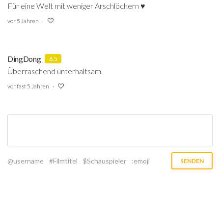
Für eine Welt mit weniger Arschlöchern ♥️
vor 5 Jahren
DingDong
6.5
Überraschend unterhaltsam.
vor fast 5 Jahren
@username
#Filmtitel
$Schauspieler
:emoji