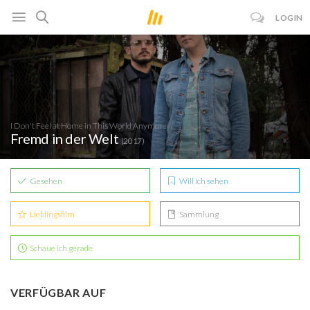
LOGIN
I Don't Feel at Home in This World Anymore
Fremd in der Welt
(2017)
Gesehen
Will ich sehen
Lieblingsfilm
Sammlung
Schaue ich gerade
VERFÜGBAR AUF