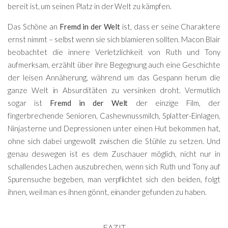
bereit ist, um seinen Platz in der Welt zu kämpfen.
Das Schöne an
Fremd in der Welt
ist, dass er seine Charaktere
ernst nimmt – selbst wenn sie sich blamieren sollten. Macon Blair
beobachtet die innere Verletzlichkeit von Ruth und Tony
aufmerksam, erzählt über ihre Begegnung auch eine Geschichte
der leisen Annäherung, während um das Gespann herum die
ganze Welt in Absurditäten zu versinken droht. Vermutlich
sogar ist
Fremd in der Welt
der einzige Film, der
fingerbrechende Senioren, Cashewnussmilch, Splatter-Einlagen,
Ninjasterne und Depressionen unter einen Hut bekommen hat,
ohne sich dabei ungewollt zwischen die Stühle zu setzen. Und
genau deswegen ist es dem Zuschauer möglich, nicht nur in
schallendes Lachen auszubrechen, wenn sich Ruth und Tony auf
Spurensuche begeben, man verpflichtet sich den beiden, folgt
ihnen, weil man es ihnen gönnt, einander gefunden zu haben.
FAZIT