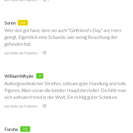
Soren
6.5
Wer den gut fand, dem sei auch "Girlfriend's Day" ans Herz
gelegt. Eigentlich eine Schande, wie wenig Beachtung der
gefunden hat.
vor mehr als 9 Jahren
WilliamWhyler
7
Außergewöhnlicher Streifen, seltsam gute Handlung und tolle
Figuren. Allen voran die beiden Hauptdarsteller. Da fühlt man
sich seltsam fremd in der Welt. Ein richtig guter Schinken.
vor mehr als 9 Jahren
Furuha
7.5