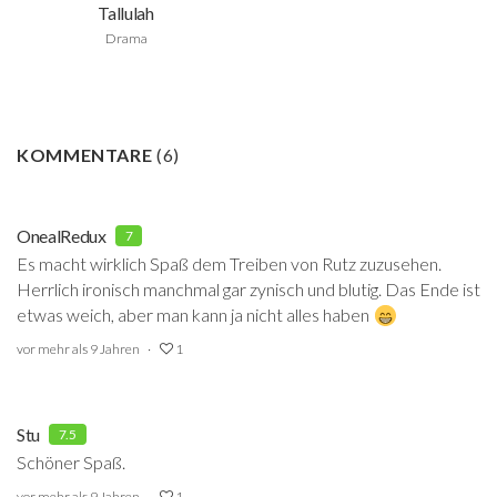
Tallulah
Drama
KOMMENTARE
(
6
)
OnealRedux
7
Es macht wirklich Spaß dem Treiben von Rutz zuzusehen.
Herrlich ironisch manchmal gar zynisch und blutig. Das Ende ist
etwas weich, aber man kann ja nicht alles haben
vor mehr als 9 Jahren
1
Stu
7.5
Schöner Spaß.
vor mehr als 9 Jahren
1