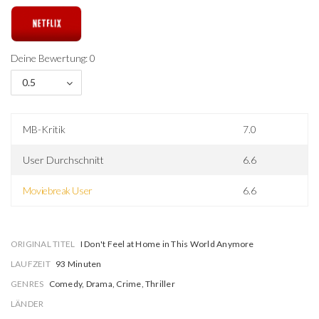
Deine Bewertung: 0
0.5
MB-Kritik
7.0
User Durchschnitt
6.6
Moviebreak User
6.6
ORIGINAL TITEL
I Don't Feel at Home in This World Anymore
LAUFZEIT
93 Minuten
GENRES
Comedy, Drama, Crime, Thriller
LÄNDER