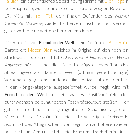
Tallulah
, ein authentisches Selbstfindungsdrama mit
Ellen Page
in
der Hauptrolle, wusste im letzten Jahr zu überzeugen. Bevor am
17. März mit
Iron Fist
, dem finalen Defender des
Marvel
Cinematic Universe
, wieder Fanherzen umschmeichelt werden,
gilt es vorher eine weitere Perle zu entdecken.
Die Rede ist von
Fremd in der Welt
, dem Debüt des
Blue Ruin
-
Darstellers
Macon Blair
, welches im Original auf den noch ein
Stück weit finstereren Titel
I Don't Feel at Home in This World
Anymore
hört – und die bis dato klügste Investition des
Streaming-Portals darstellt. Wer (oftmals gerechtfertigte)
Vorbehalte gegen das Sundance Film Festival, auf dem der Film
in der Königskategorie ausgezeichnet wurde, hegt, wird mit
Fremd in der Welt
auf ein wahres Positivbeispiele des
durchwachsen beleumundeten Festivitätsoutput stoßen: Hier
geht es nicht um instagramgefilterte Schaumschlägereien,
Macon Blairs Gespür für die intervallartig aufkeimende
Skurrilität des Alltags scheint von Beginn an zu höheren Zielen
bestimmt. Im Zentrum steht die Krankenpflegehelferin Ruth,