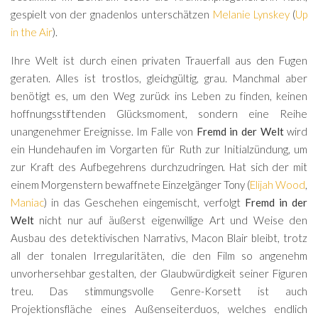
gespielt von der gnadenlos unterschätzen
Melanie Lynskey
(
Up
in the Air
).
Ihre Welt ist durch einen privaten Trauerfall aus den Fugen
geraten. Alles ist trostlos, gleichgültig, grau. Manchmal aber
benötigt es, um den Weg zurück ins Leben zu finden, keinen
hoffnungsstiftenden Glücksmoment, sondern eine Reihe
unangenehmer Ereignisse. Im Falle von
Fremd in der Welt
wird
ein Hundehaufen im Vorgarten für Ruth zur Initialzündung, um
zur Kraft des Aufbegehrens durchzudringen. Hat sich der mit
einem Morgenstern bewaffnete Einzelgänger Tony (
Elijah Wood
,
Maniac
) in das Geschehen eingemischt, verfolgt
Fremd in der
Welt
nicht nur auf äußerst eigenwillige Art und Weise den
Ausbau des detektivischen Narrativs, Macon Blair bleibt, trotz
all der tonalen Irregularitäten, die den Film so angenehm
unvorhersehbar gestalten, der Glaubwürdigkeit seiner Figuren
treu. Das stimmungsvolle Genre-Korsett ist auch
Projektionsfläche eines Außenseiterduos, welches endlich