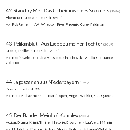
42. Stand by Me - Das Geheimnis eines Sommers
(1986)
Abenteuer, Drama
Laufzeit: 89 min
Von
Rob Reiner
mit
Wil Wheaton, River Phoenix, Corey Feldman
43. Pelikanblut - Aus Liebe zu meiner Tochter
(2019)
Drama, Thriller
Laufzeit: 121 min
Von
Katrin Gebbe
mit
Nina Hoss, Katerina Lipovska, Adelia-Constance
Ocleppo
44. Jagdszenen aus Niederbayern
(1969)
Drama
Laufzeit: 88 min
Von
Peter Fleischmann
mit
Martin Sperr, Angela Winkler, Else Quecke
45. Der Baader Meinhof Komplex
(2008)
Action, Drama, Krimi, Thriller, Historie, Biografie
Laufzeit: 144 min
Von
Uli Edel
mit
Martina Gedeck, Moritz Bleibtreu, Johanna Wokalek