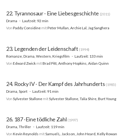
22. Tyrannosaur - Eine Liebesgeschichte
(2011)
Drama
Laufzeit: 92 min
Von
Paddy Considine
mit
Peter Mullan, Archie Lal, Jag Sanghera
23. Legenden der Leidenschaft
(1994)
Romanze, Drama, Western, Kriegsfilm
Laufzeit: 133 min
Von
Edward Zwick
mit
Brad Pitt, Anthony Hopkins, Aidan Quinn
24. Rocky IV - Der Kampf des Jahrhunderts
(1985)
Drama, Sport
Laufzeit: 91 min
Von
Sylvester Stallone
mit
Sylvester Stallone, Talia Shire, Burt Young
26. 187 -Eine tödliche Zahl
(1997)
Drama, Thriller
Laufzeit: 119 min
Von
Kevin Reynolds
mit
Samuel L. Jackson, John Heard, Kelly Rowan