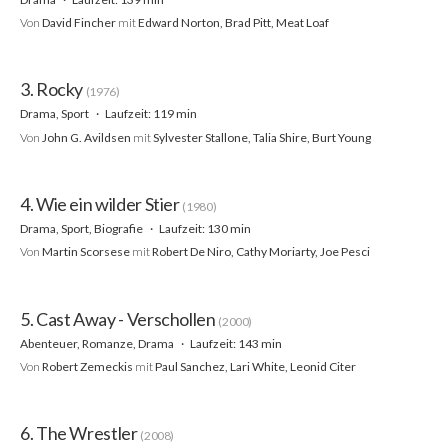
Von
David Fincher
mit
Edward Norton, Brad Pitt, Meat Loaf
3. Rocky
(1976)
Drama, Sport
Laufzeit: 119 min
Von
John G. Avildsen
mit
Sylvester Stallone, Talia Shire, Burt Young
4. Wie ein wilder Stier
(1980)
Drama, Sport, Biografie
Laufzeit: 130 min
Von
Martin Scorsese
mit
Robert De Niro, Cathy Moriarty, Joe Pesci
5. Cast Away - Verschollen
(2000)
Abenteuer, Romanze, Drama
Laufzeit: 143 min
Von
Robert Zemeckis
mit
Paul Sanchez, Lari White, Leonid Citer
6. The Wrestler
(2008)