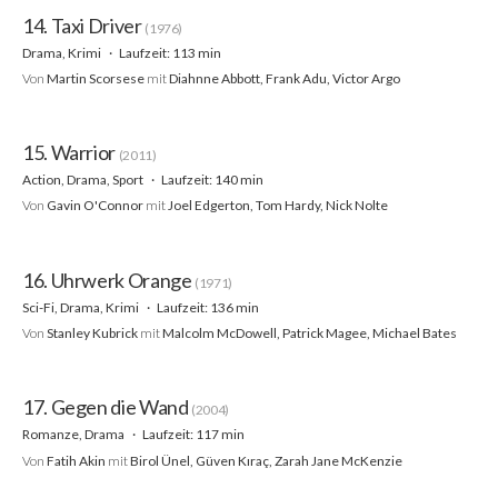
14. Taxi Driver
(1976)
Drama, Krimi
Laufzeit: 113 min
Von
Martin Scorsese
mit
Diahnne Abbott, Frank Adu, Victor Argo
15. Warrior
(2011)
Action, Drama, Sport
Laufzeit: 140 min
Von
Gavin O'Connor
mit
Joel Edgerton, Tom Hardy, Nick Nolte
16. Uhrwerk Orange
(1971)
Sci-Fi, Drama, Krimi
Laufzeit: 136 min
Von
Stanley Kubrick
mit
Malcolm McDowell, Patrick Magee, Michael Bates
17. Gegen die Wand
(2004)
Romanze, Drama
Laufzeit: 117 min
Von
Fatih Akin
mit
Birol Ünel, Güven Kıraç, Zarah Jane McKenzie