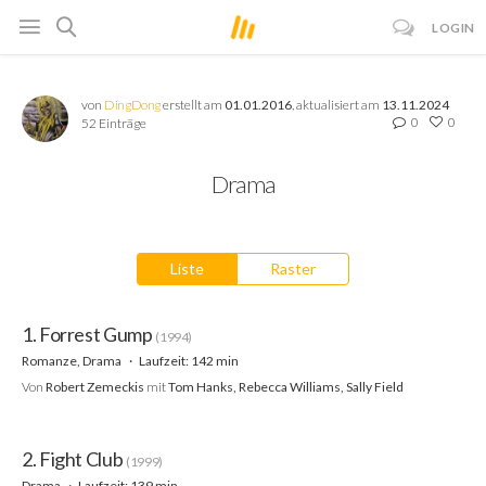
LOGIN
von
DingDong
erstellt am
01.01.2016
, aktualisiert am
13.11.2024
0
0
52 Einträge
Drama
Liste
Raster
1. Forrest Gump
(1994)
Romanze, Drama
Laufzeit: 142 min
Von
Robert Zemeckis
mit
Tom Hanks, Rebecca Williams, Sally Field
2. Fight Club
(1999)
Drama
Laufzeit: 139 min