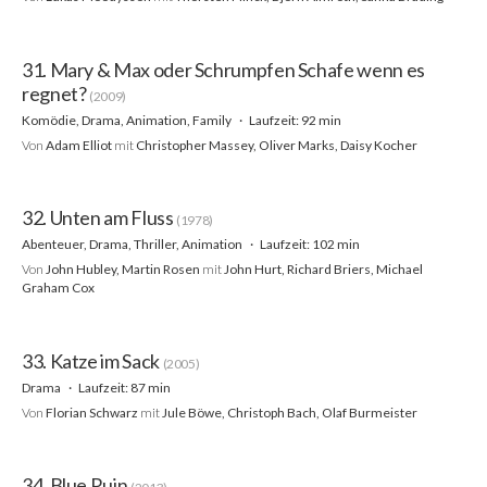
31. Mary & Max oder Schrumpfen Schafe wenn es
regnet?
(2009)
Komödie, Drama, Animation, Family
Laufzeit: 92 min
Von
Adam Elliot
mit
Christopher Massey, Oliver Marks, Daisy Kocher
32. Unten am Fluss
(1978)
Abenteuer, Drama, Thriller, Animation
Laufzeit: 102 min
Von
John Hubley, Martin Rosen
mit
John Hurt, Richard Briers, Michael
Graham Cox
33. Katze im Sack
(2005)
Drama
Laufzeit: 87 min
Von
Florian Schwarz
mit
Jule Böwe, Christoph Bach, Olaf Burmeister
34. Blue Ruin