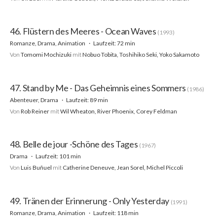
46. Flüstern des Meeres - Ocean Waves
(1993)
Romanze, Drama, Animation
Laufzeit: 72 min
Von
Tomomi Mochizuki
mit
Nobuo Tobita, Toshihiko Seki, Yoko Sakamoto
47. Stand by Me - Das Geheimnis eines Sommers
(1986)
Abenteuer, Drama
Laufzeit: 89 min
Von
Rob Reiner
mit
Wil Wheaton, River Phoenix, Corey Feldman
48. Belle de jour -Schöne des Tages
(1967)
Drama
Laufzeit: 101 min
Von
Luis Buñuel
mit
Catherine Deneuve, Jean Sorel, Michel Piccoli
49. Tränen der Erinnerung - Only Yesterday
(1991)
Romanze, Drama, Animation
Laufzeit: 118 min