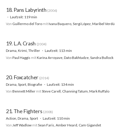
18. Pans Labyrinth
(2006)
Laufzeit: 119 min
Von
Guillermo del Toro
mit
Ivana Baquero, Sergi López, Maribel Verdú
19. L.A. Crash
(2004)
Drama, Krimi, Thriller
Laufzeit: 113 min
Von
Paul Haggis
mit
Karina Arroyave, Dato Bakhtadze, Sandra Bullock
20. Foxcatcher
(2014)
Drama, Sport, Biografie
Laufzeit: 134 min
Von
Bennett Miller
mit
Steve Carell, Channing Tatum, Mark Ruffalo
21. The Fighters
(2008)
Action, Drama, Sport
Laufzeit: 110 min
Von
Jeff Wadlow
mit
Sean Faris, Amber Heard, Cam Gigandet