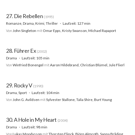
27. Die Rebellen
(1995)
Romanze, Drama, Krimi, Thriller
Laufzeit: 127 min
Von
John Singleton
mit
Omar Epps, Kristy Swanson, Michael Rapaport
28. Führer Ex
(2002)
Drama
Laufzeit: 105 min
Von
Winfried Bonengel
mit
Aaron Hildebrand, Christian Blümel, Jule Flierl
29. Rocky V
(1990)
Drama, Sport
Laufzeit: 104 min
Von
John G. Avildsen
mit
Sylvester Stallone, Talia Shire, Burt Young
30. A Hole in My Heart
(2004)
Drama
Laufzeit: 98 min
Von
Lukas Moodysson
mit
Thorsten Flinck, Björn Almroth, Sanna Bråding