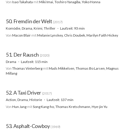
Von
Isao Takahata
mit
Miki Imai, Toshiro Yanagiba, Yoko Honna
50. Fremd in der Welt
(2017)
Komödie, Drama, Krimi, Thriller
Laufzeit: 93 min
Von
Macon Blair
mit
Melanie Lynskey, Chris Doubek, Marilyn Faith Hickey
51. Der Rausch
(2020)
Drama
Laufzeit: 115 min
Von
Thomas Vinterberg
mit
Mads Mikkelsen, Thomas Bo Larsen, Magnus
Millang
52. A Taxi Driver
(2017)
Action, Drama, Historie
Laufzeit: 137 min
Von
Hun Jang
mit
Song Kang-ho, Thomas Kretschmann, Hye-jin Yu
53. Asphalt-Cowboy
(1969)