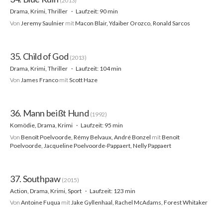
(2013)
Drama, Krimi, Thriller
Laufzeit: 90 min
Von
Jeremy Saulnier
mit
Macon Blair, Ydaiber Orozco, Ronald Sarcos
35. Child of God
(2013)
Drama, Krimi, Thriller
Laufzeit: 104 min
Von
James Franco
mit
Scott Haze
36. Mann beißt Hund
(1992)
Komödie, Drama, Krimi
Laufzeit: 95 min
Von
Benoît Poelvoorde, Rémy Belvaux, André Bonzel
mit
Benoît
Poelvoorde, Jacqueline Poelvoorde-Pappaert, Nelly Pappaert
37. Southpaw
(2015)
Action, Drama, Krimi, Sport
Laufzeit: 123 min
Von
Antoine Fuqua
mit
Jake Gyllenhaal, Rachel McAdams, Forest Whitaker