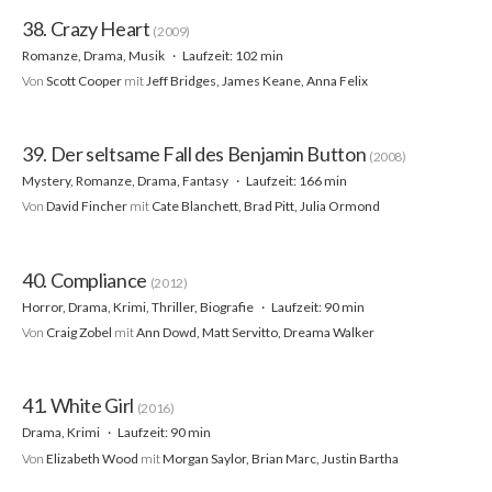
38. Crazy Heart
(2009)
Romanze, Drama, Musik
Laufzeit: 102 min
Von
Scott Cooper
mit
Jeff Bridges, James Keane, Anna Felix
39. Der seltsame Fall des Benjamin Button
(2008)
Mystery, Romanze, Drama, Fantasy
Laufzeit: 166 min
Von
David Fincher
mit
Cate Blanchett, Brad Pitt, Julia Ormond
40. Compliance
(2012)
Horror, Drama, Krimi, Thriller, Biografie
Laufzeit: 90 min
Von
Craig Zobel
mit
Ann Dowd, Matt Servitto, Dreama Walker
41. White Girl
(2016)
Drama, Krimi
Laufzeit: 90 min
Von
Elizabeth Wood
mit
Morgan Saylor, Brian Marc, Justin Bartha