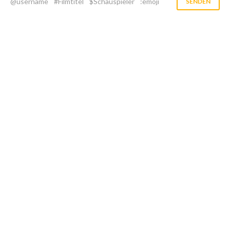
@username
#Filmtitel
$Schauspieler
:emoji