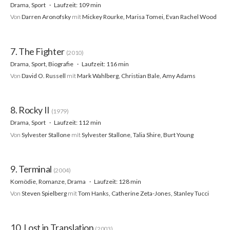
Drama, Sport
Laufzeit: 109 min
Von
Darren Aronofsky
mit
Mickey Rourke, Marisa Tomei, Evan Rachel Wood
7. The Fighter
(2010)
Drama, Sport, Biografie
Laufzeit: 116 min
Von
David O. Russell
mit
Mark Wahlberg, Christian Bale, Amy Adams
8. Rocky II
(1979)
Drama, Sport
Laufzeit: 112 min
Von
Sylvester Stallone
mit
Sylvester Stallone, Talia Shire, Burt Young
9. Terminal
(2004)
Komödie, Romanze, Drama
Laufzeit: 128 min
Von
Steven Spielberg
mit
Tom Hanks, Catherine Zeta-Jones, Stanley Tucci
10. Lost in Translation
(2003)