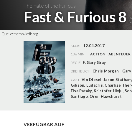
The Fate of the Furious
Fast & Furious 8
(
Quelle:
themoviedb.org
12.04.2017
START
136 MIN
ACTION
ABENTEUER
F. Gary Gray
REGIE
Chris Morgan
Gary
DREHBUCH
Vin Diesel
,
Jason Statham
CAST
Gibson
,
Ludacris
,
Charlize Ther
Elsa Pataky
,
Kristofer Hivju
,
Sco
Santiago
,
Oren Hawxhurst
VERFÜGBAR AUF