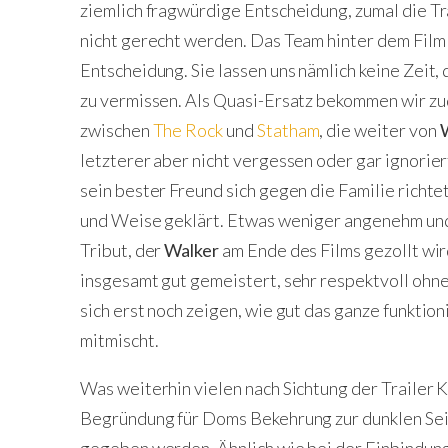
ziemlich fragwürdige Entscheidung, zumal die Tr
nicht gerecht werden. Das Team hinter dem Film 
Entscheidung. Sie lassen uns nämlich keine Zeit
zu vermissen. Als Quasi-Ersatz bekommen wir z
zwischen
The Rock
und
Statham
, die weiter von
letzterer aber nicht vergessen oder gar ignorier
sein bester Freund sich gegen die Familie richte
und Weise geklärt. Etwas weniger angenehm und f
Tribut, der
Walker
am Ende des Films gezollt wi
insgesamt gut gemeistert, sehr respektvoll ohn
sich erst noch zeigen, wie gut das ganze funkti
mitmischt.
Was weiterhin vielen nach Sichtung der Trailer K
Begründung für Doms Bekehrung zur dunklen Seit
gegeben werden. Ähnlich wie bei der Einbindun