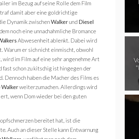
ailer im Bezug auf seine Rolle dem Film
traf damit aber eine goldrichtige
, die Dynamik zwischen
Walker
und
Diesel
udem noch eine unnachahmliche Bromance
Walkers
Abwesenheit ablenkt. Dabei wird
t. Warum er sich nicht einmischt, obwohl
t, wird im Film auf eine sehr angenehme Art
Vo
"
ast schon zu kitschig ist hingegen der
rd. Dennoch haben die Macher des Films es
e
Walker
weiterzumachen. Allerdings wird
oniert, wenn Dom wieder bei den guten
opfschmerzen bereitet hat, ist die
e. Auch an dieser Stelle kann Entwarnung
g
Walkers
, verfährt man nach dem