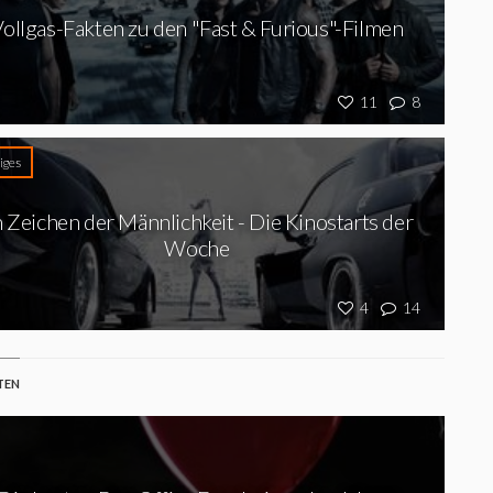
ollgas-Fakten zu den "Fast & Furious"-Filmen
11
8
iges
 Zeichen der Männlichkeit - Die Kinostarts der
Woche
4
14
TEN