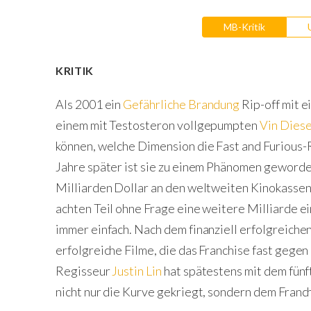
MB-Kritik
KRITIK
Als 2001 ein
Gefährliche Brandung
Rip-off mit 
einem mit Testosteron vollgepumpten
Vin Diese
können, welche Dimension die Fast and Furious
Jahre später ist sie zu einem Phänomen geworde
Milliarden Dollar an den weltweiten Kinokasse
achten Teil ohne Frage eine weitere Milliarde e
immer einfach. Nach dem finanziell erfolgreichen
erfolgreiche Filme, die das Franchise fast gege
Regisseur
Justin Lin
hat spätestens mit dem fünf
nicht nur die Kurve gekriegt, sondern dem Fran