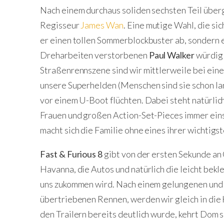
Nach einem durchaus soliden sechsten Teil übe
Regisseur
James Wan
. Eine mutige Wahl, die sic
er einen tollen Sommerblockbuster ab, sondern 
Dreharbeiten verstorbenen
Paul Walker
würdig 
Straßenrennszene sind wir mittlerweile bei ein
unsere Superhelden (Menschen sind sie schon lan
vor einem U-Boot flüchten. Dabei steht natürlich
Frauen und großen Action-Set-Pieces immer eins
macht sich die Familie ohne eines ihrer wichtigs
Fast & Furious 8
gibt von der ersten Sekunde an
Havanna, die Autos und natürlich die leicht bek
uns zukommen wird. Nach einem gelungenen und – 
übertriebenen Rennen, werden wir gleich in die
den Trailern bereits deutlich wurde, kehrt Dom s