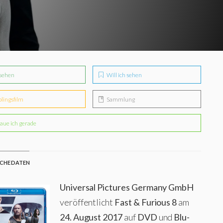
sehen
Will ich sehen
blingsfilm
Sammlung
aue ich gerade
CHE DATEN
Universal Pictures Germany GmbH
veröffentlicht
Fast & Furious 8
am
24. August 2017
auf
DVD
und
Blu-