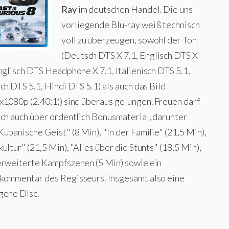
Ray
im deutschen Handel. Die uns
vorliegende Blu-ray weiß technisch
voll zu überzeugen, sowohl der Ton
(Deutsch DTS X 7.1, Englisch DTS X
nglisch DTS Headphone X 7.1, Italienisch DTS 5.1,
ch DTS 5.1, Hindi DTS 5.1) als auch das Bild
x1080p (2.40:1)) sind überaus gelungen. Freuen darf
ich auch über ordentlich Bonusmaterial, darunter
ubanische Geist" (8 Min), "In der Familie" (21,5 Min),
ultur" (21,5 Min), "Alles über die Stunts" (18,5 Min),
erweiterte Kampfszenen (5 Min) sowie ein
kommentar des Regisseurs. Insgesamt also eine
gene Disc.