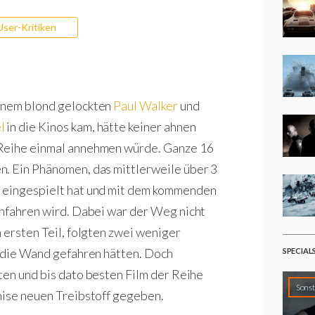
User-Kritiken
einem blond gelockten
Paul Walker
und
l
in die Kinos kam, hätte keiner ahnen
-Reihe einmal annehmen würde. Ganze 16
n. Ein Phänomen, das mittlerweile über 3
n eingespielt hat und mit dem kommenden
infahren wird. Dabei war der Weg nicht
 ersten Teil, folgten zwei weniger
n die Wand gefahren hätten. Doch
SPECIAL
ten und bis dato besten Film der Reihe
Sonst
chise neuen Treibstoff gegeben.