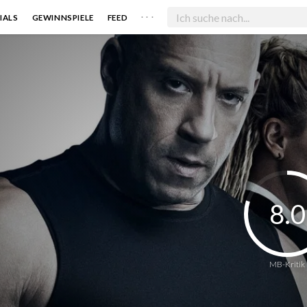
. . .
IALS
GEWINNSPIELE
FEED
8.0
MB-Kritik