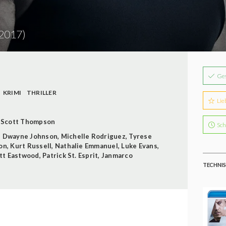
2017)
Ge
KRIMI
THRILLER
Lie
 Scott Thompson
Sch
,
Dwayne Johnson
,
Michelle Rodriguez
,
Tyrese
on
,
Kurt Russell
,
Nathalie Emmanuel
,
Luke Evans
,
tt Eastwood
,
Patrick St. Esprit
,
Janmarco
TECHNIS