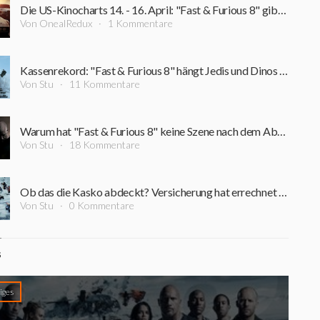
Die US-Kinocharts 14. - 16. April: "Fast & Furious 8" gibt Vollgas
Von OnealRedux
1 Kommentare
Kassenrekord: "Fast & Furious 8" hängt Jedis und Dinos ab
Von Stu
11 Kommentare
Warum hat "Fast & Furious 8" keine Szene nach dem Abspann? Der Grund soll Vin Diesel gewesen sein
Von Stu
18 Kommentare
Ob das die Kasko abdeckt? Versicherung hat errechnet wie hoch die Sachschäden der "Fast & Furious"-Filme sind
Von Stu
0 Kommentare
S
iges