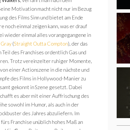
 Seine Motivation macht nicht nur im Bezug
lung des Films Sinn und bietet am Ende
re noch einmal zeigen kann, was er drauf
bei wieder einmal alles vorangegangene in
y Gray
(
Straight Outta Compton
), der das
 Teil des Franchises ordentlich Gas und
ieren. Trotz vereinzelter ruhiger Momente,
 von einer Actionszene in die nächste und
mpfe des Films in Hollywood-Manier zu
esamt gekonnt in Szene gesetzt. Dabei
schafft es aber mit einer Auffrischung des
ihe sowohl im Humor, als auch in der
ockbuster des Jahres abzuliefern. Im
 fürs Franchise unüblich hohes Maß an