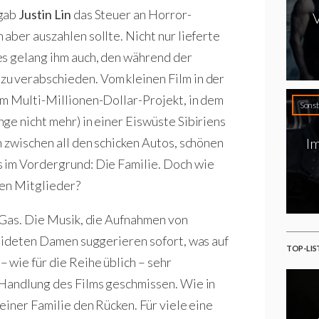
rgab
Justin Lin
das Steuer an Horror-
V
h aber auszahlen sollte. Nicht nur lieferte
es gelang ihm auch, den während der
zu verabschieden. Vom kleinen Film in der
em Multi-Millionen-Dollar-Projekt, in dem
Sonst
ge nicht mehr) in einer Eiswüste Sibiriens
 zwischen all den schicken Autos, schönen
Im
 im Vordergrund: Die Familie. Doch wie
ten Mitglieder?
 Gas. Die Musik, die Aufnahmen von
leideten Damen suggerieren sofort, was auf
TOP-LIS
wie für die Reihe üblich – sehr
 Handlung des Films geschmissen. Wie in
einer Familie den Rücken. Für viele eine