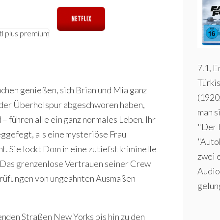
7.1, E
Türkis
ochen genießen, sich Brian und Mia ganz
(1920
f der Überholspur abgeschworen haben,
man s
– führen alle ein ganz normales Leben. Ihr
"Der K
eggefegt, als eine mysteriöse Frau
"Autok
. Sie lockt Dom in eine zutiefst kriminelle
zwei 
. Das grenzenlose Vertrauen seiner Crew
Audio
n Prüfungen von ungeahnten Ausmaßen
gelun
nden Straßen New Yorks bis hin zu den