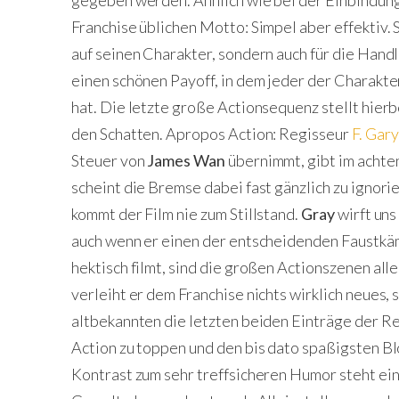
Franchise üblichen Motto: Simpel aber effektiv.
auf seinen Charakter, sondern auch für die Hand
einen schönen Payoff, in dem jeder der Charakte
hat. Die letzte große Actionsequenz stellt hier
den Schatten. Apropos Action: Regisseur
F. Gar
Steuer von
James Wan
übernimmt, gibt im achten
scheint die Bremse dabei fast gänzlich zu ignor
kommt der Film nie zum Stillstand.
Gray
wirft uns
auch wenn er einen der entscheidenden Faustkä
hektisch filmt, sind die großen Actionszenen all
verleiht er dem Franchise nichts wirklich neues, 
altbekannten die letzten beiden Einträge der Re
Action zu toppen und den bis dato spaßigsten Bl
Kontrast zum sehr treffsicheren Humor steht ein