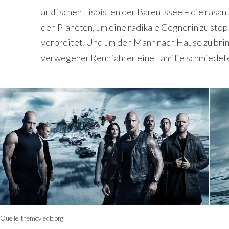
arktischen Eispisten der Barentssee – die rasan
den Planeten, um eine radikale Gegnerin zu sto
verbreitet. Und um den Mann nach Hause zu brin
verwegener Rennfahrer eine Familie schmiedete 
Quelle:
themoviedb.org