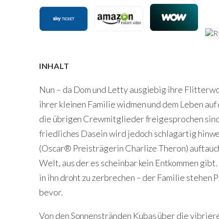
INHALT
Nun – da Dom und Letty ausgiebig ihre Flitterw
ihrer kleinen Familie widmen und dem Leben au
die übrigen Crewmitglieder freigesprochen sind 
friedliches Dasein wird jedoch schlagartig hinw
(Oscar® Preisträgerin Charlize Theron) auftaucht
Welt, aus der es scheinbar kein Entkommen gibt
in ihn droht zu zerbrechen – der Familie stehe
bevor.
Von den Sonnenstränden Kubas über die vibriere