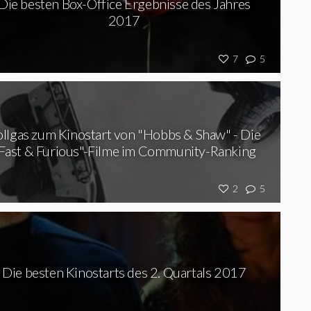
Die besten Box-Office Ergebnisse des Jahres
2017
7
5
llgas zum Kinostart von "Hobbs & Shaw" - Die
Fast & Furious"-Filme im Community-Ranking
2
5
Die besten Kinostarts des 2. Quartals 2017