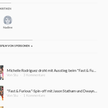
 KRITIKEN
filme
Nadine36
GSFILM VON 1 PERSONEN
Michelle Rodriguez droht mit Ausstieg beim "Fast & Furious"-Franchise
Von Stu
3 Kommentare
"Fast & Furious"-Spin-off mit Jason Statham und Dwayne Johnson scheinbar in Arbeit
Von Stu
1 Kommentare