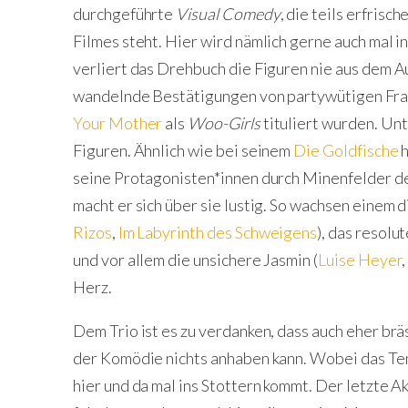
durchgeführte
Visual Comedy
, die teils erfris
Filmes steht. Hier wird nämlich gerne auch mal i
verliert das Drehbuch die Figuren nie aus dem Au
wandelnde Bestätigungen von partywütigen Fraue
Your Mother
als
Woo-Girls
tituliert wurden. Un
Figuren. Ähnlich wie bei seinem
Die Goldfische
h
seine Protagonisten*innen durch Minenfelder der
macht er sich über sie lustig. So wachsen einem 
Rizos
,
Im Labyrinth des Schweigens
), das resolu
und vor allem die unsichere Jasmin (
Luise Heyer
Herz.
Dem Trio ist es zu verdanken, dass auch eher b
der Komödie nichts anhaben kann. Wobei das Tem
hier und da mal ins Stottern kommt. Der letzte A