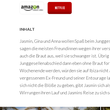
INHALT
Jasmin, Gina und Anna wollen Spaß beim Junggese
sagen die meisten Freundinnen wegen ihrer vers
auch die Braut aus, weil sie schwanger ist. Übrig 
Junggesellenabschied dann eben ohne Braut fort
Wochenende werden, würden sie auf Ibiza nicht 
vergessenem Ex-Freund und seiner Entourage lau
sich nicht die Blöße zu geben, gibt Jasmin sich a
Wirrungen ihren Lauf und Jasmins Reise zu sich s