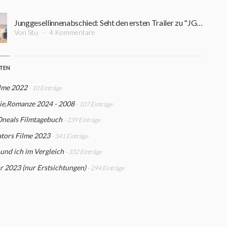
Junggesellinnenabschied: Seht den ersten Trailer zu "JGA" von den Machern von "Die Goldfische"
Von Stu
4 Kommentare
STEN
ilme 2022
- 10 Einträge
e,Romanze 2024 - 2008
- 107 Einträge
Oneals Filmtagebuch
- 239 Einträge
tors Filme 2023
- 341 Einträge
 und ich im Vergleich
- 332 Einträge
r 2023 (nur Erstsichtungen)
- 294 Einträge