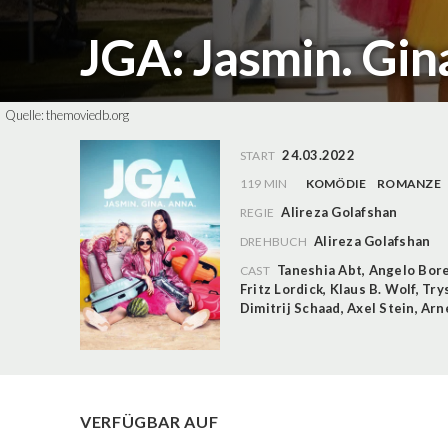
JGA: Jasmin. Gin
Quelle:
themoviedb.org
24.03.2022
START
119 MIN
KOMÖDIE
ROMANZE
Alireza Golafshan
REGIE
Alireza Golafshan
DREHBUCH
Taneshia Abt
,
Angelo Bor
CAST
Fritz Lordick
,
Klaus B. Wolf
,
Try
Dimitrij Schaad
,
Axel Stein
,
Arne
VERFÜGBAR AUF