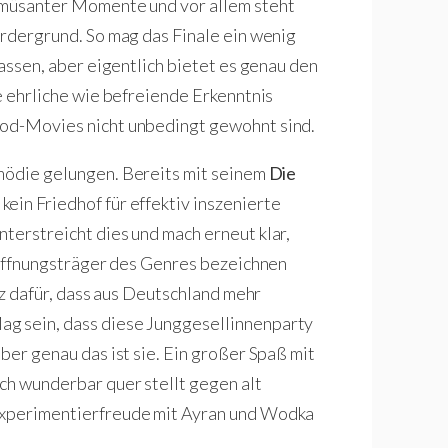
 amüsanter Momente und vor allem steht
ordergrund. So mag das Finale ein wenig
passen, aber eigentlich bietet es genau den
ne ehrliche wie befreiende Erkenntnis
ood-Movies nicht unbedingt gewohnt sind.
omödie gelungen. Bereits mit seinem
Die
kein Friedhof für effektiv inszenierte
terstreicht dies und mach erneut klar,
 Hoffnungsträger des Genres bezeichnen
diz dafür, dass aus Deutschland mehr
ag sein, dass diese Junggesellinnenparty
ber genau das ist sie. Ein großer Spaß mit
ch wunderbar quer stellt gegen alt
 Experimentierfreude mit Ayran und Wodka