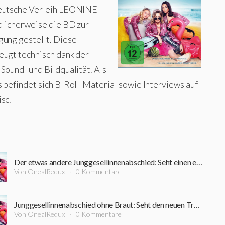
eutsche Verleih LEONINE
dlicherweise die BD zur
gung gestellt. Diese
eugt technisch dank der
Sound- und Bildqualität. Als
s befindet sich B-Roll-Material sowie Interviews auf
sc.
Der etwas andere Junggesellinnenabschied: Seht einen exklusiven Film-Clip zu "JGA" von den Machern von "Die Goldfische"
Von OnealRedux
0 Kommentare
Junggesellinnenabschied ohne Braut: Seht den neuen Trailer zu "JGA" von den Machern von "Die Goldfische"
Von OnealRedux
0 Kommentare