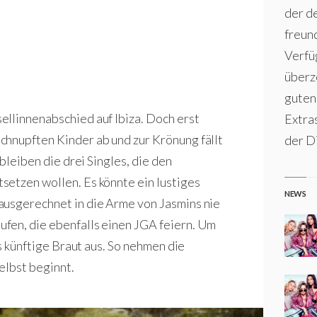
der d
freun
Verfü
überz
guten 
llinnenabschied auf Ibiza. Doch erst
Extra
chnupften Kinder ab und zur Krönung fällt
der Di
bleiben die drei Singles, die den
setzen wollen. Es könnte ein lustiges
NEWS
ausgerechnet in die Arme von Jasmins nie
fen, die ebenfalls einen JGA feiern. Um
ls künftige Braut aus. So nehmen die
elbst beginnt.