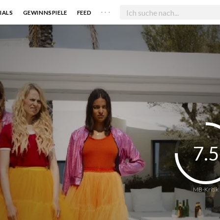
. . .
IALS
GEWINNSPIELE
FEED
7.5
MB-Kritik