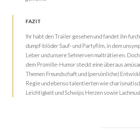
FAZIT
Ihr habt den Trailer gesehen und fandet ihn furc
dumpf-blöder Sauf- und Partyfilm, in dem unsym
Leber und unsere Sehnerven malträtieren. Doch "
dem Promille-Humor steckt eine überaus amüsa
Themen Freundschaft und (persönliche) Entwickl
Regie und ebenso talentierten wie charismatisc
Leichtigkeit und Schwips Herzen sowie Lachmus