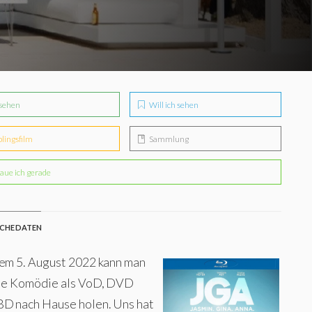
sehen
Will ich sehen
blingsfilm
Sammlung
aue ich gerade
CHE DATEN
dem 5. August 2022 kann man
die Komödie als VoD, DVD
BD nach Hause holen. Uns hat