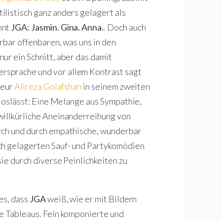
listisch ganz anders gelagert als
nnt
JGA: Jasmin. Gina. Anna.
. Doch auch
rbar offenbaren, was uns in den
ur ein Schnitt, aber das damit
rsprache und vor allem Kontrast sagt
seur
Alireza Golafshan
in seinem zweiten
 loslässt: Eine Melange aus Sympathie,
willkürliche Aneinanderreihung von
rch und durch empathische, wunderbar
ch gelagerten Sauf- und Partykomödien
sie durch diverse Peinlichkeiten zu
es, dass
JGA
weiß, wie er mit Bildern
ze Tableaus. Fein komponierte und