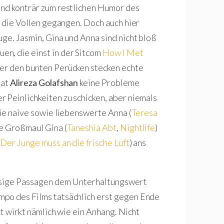
chend konträr zum restlichen Humor des
n die Vollen gegangen. Doch auch hier
ge. Jasmin, Gina und Anna sind nicht bloß
n, die einst in der Sitcom
How I Met
ter den bunten Perücken stecken echte
at
Alireza Golafshan
keine Probleme
 Peinlichkeiten zu schicken, aber niemals
die naive sowie liebenswerte Anna (
Teresa
te Großmaul Gina (
Taneshia Abt
,
Nightlife
)
,
Der Junge muss an die frische Luft
) ans
räsige Passagen dem Unterhaltungswert
po des Films tatsächlich erst gegen Ende
kt wirkt nämlich wie ein Anhang. Nicht