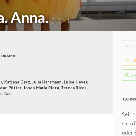
a. Anna.
(2021)
Ge
DRAMA
Lie
Sch
er
,
Katjana Gerz
,
Julia Hartmann
,
Luise Heyer
,
stan Pütter
,
Josep Maria Riera
,
Teresa Rizos
,
l Taci
TECHNIS
Seit 
sich 
oder 