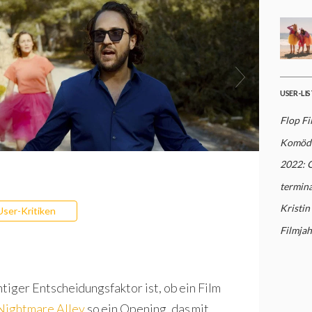
USER-LI
Flop F
Komödi
2022: 
termina
Kristin
User-Kritiken
Filmjah
chtiger Entscheidungsfaktor ist, ob ein Film
Nightmare Alley
so ein Opening, das mit