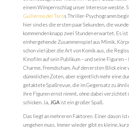
einem Wimpernschlag unser Interesse weckte. Sti
Guillermo del Toro
s Thriller-Psychogramm begi
hier sind es die ersten paar Sekunden, die wunde
kommenden knapp zwei Stunden erwartet. Es ist n
einhergehende Zusammenspiel aus Mimik, Körpe
schon viel über die Art von Komik aus, die Regis
Kinofilm auf sein Publikum – und seine Figuren –
Charme, Fremdscham. Auf den ersten Blick eine 
dümmlichen Zoten, aber eigentlich mehr eine du
getaktete Spaßrevue, die im Gegensatz zu ähnli
ihre Figuren ernst nimmt, ohne dabei verzichtet 
schicken. Ja,
JGA
ist ein großer Spaß.
Das liegt an mehreren Faktoren. Einer davon ist 
umgehen muss. Immer wieder gibt es kleine, kur