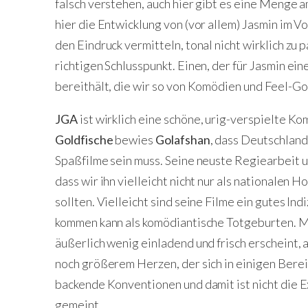
falsch verstehen, auch hier gibt es eine Menge
hier die Entwicklung von (vor allem) Jasmin im V
den Eindruck vermitteln, tonal nicht wirklich zu 
richtigen Schlusspunkt. Einen, der für Jasmin ei
bereithält, die wir so von Komödien und Feel-G
JGA
ist wirklich eine schöne, urig-verspielte K
Goldfische
bewies
Golafshan
, dass Deutschland 
Spaßfilme sein muss. Seine neuste Regiearbeit un
dass wir ihn vielleicht nicht nur als nationalen
sollten. Vielleicht sind seine Filme ein gutes In
kommen kann als komödiantische Totgeburten. M
äußerlich wenig einladend und frisch erscheint, a
noch größerem Herzen, der sich in einigen Berei
backende Konventionen und damit ist nicht die
gemeint.