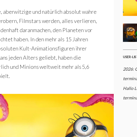
berwitzige und natürlich absolut wahre
obern, Filmstars werden, alles verlieren,
eldenhaft daranmachen, den Planeten vor
chtet haben. In den mehr als 15 Jahren
absoluten Kult-Animationsfiguren ihrer
ns jeden Alters geliebt, haben die
USER-LI
rlich und Minions weltweit mehr als 5,6
2026: 
ielt.
termin
Hallo L
termina