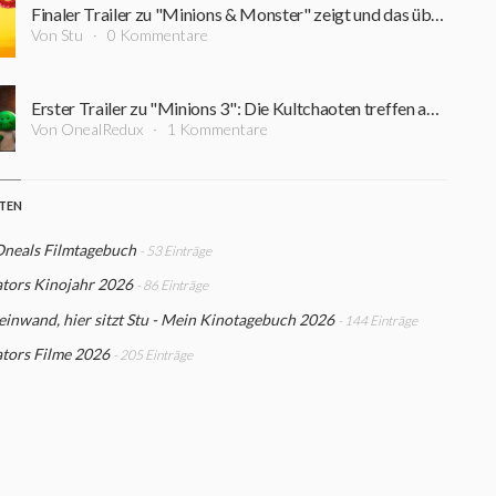
Finaler Trailer zu "Minions & Monster" zeigt und das übliche Chaos und Minion-Vision
Von Stu
0 Kommentare
Erster Trailer zu "Minions 3": Die Kultchaoten treffen auf Christoph Waltz im Hollywood der 1920er
Von OnealRedux
1 Kommentare
STEN
Oneals Filmtagebuch
- 53 Einträge
ators Kinojahr 2026
- 86 Einträge
einwand, hier sitzt Stu - Mein Kinotagebuch 2026
- 144 Einträge
tors Filme 2026
- 205 Einträge