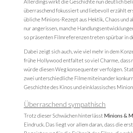
Allerdings wirkt die Geschichte nun deutlich be
überraschend fokussiert und liebevoll erzählt ers
übliche Minions-Rezept aus Hektik, Chaos und a
nur angerissen, manche Handlungsentwicklungen 
so präsenten Filmreferenzen treten spürbar in 
Dabei zeigt sich auch, wie viel mehr in dem Konz
frühe Hollywood entfaltet so viel Charme, dass 
würde diesen Weg konsequenter verfolgen. Stat
zwei unterschiedliche Filme miteinander konkur
Geschichte des Kinos und ein klassisches Minio
Überraschend sympathisch
Trotz dieser Schwächen hinterlässt
Minions & M
Eindruck. Das liegt vor allem daran, dass die ers