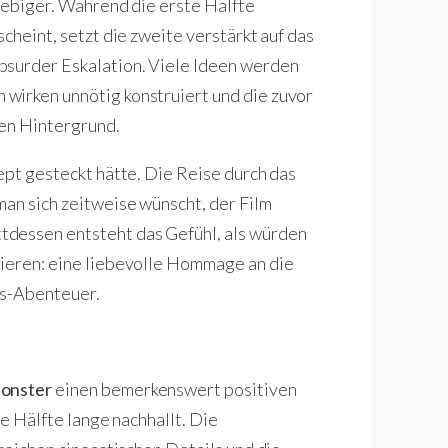
liebiger. Während die erste Hälfte
cheint, setzt die zweite verstärkt auf das
bsurder Eskalation. Viele Ideen werden
wirken unnötig konstruiert und die zuvor
den Hintergrund.
ept gesteckt hätte. Die Reise durch das
man sich zeitweise wünscht, der Film
tdessen entsteht das Gefühl, als würden
rieren: eine liebevolle Hommage an die
ns-Abenteuer.
onster
einen bemerkenswert positiven
te Hälfte lange nachhallt. Die