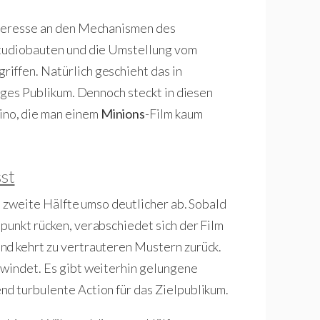
nteresse an den Mechanismen des
Studiobauten und die Umstellung vom
iffen. Natürlich geschieht das in
unges Publikum. Dennoch steckt in diesen
no, die man einem
Minions
-Film kaum
st
ie zweite Hälfte umso deutlicher ab. Sobald
punkt rücken, verabschiedet sich der Film
nd kehrt zu vertrauteren Mustern zurück.
hwindet. Es gibt weiterhin gelungene
d turbulente Action für das Zielpublikum.