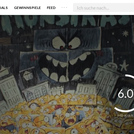
. . .
IALS
GEWINNSPIELE
FEED
6.0
MB-Kritik