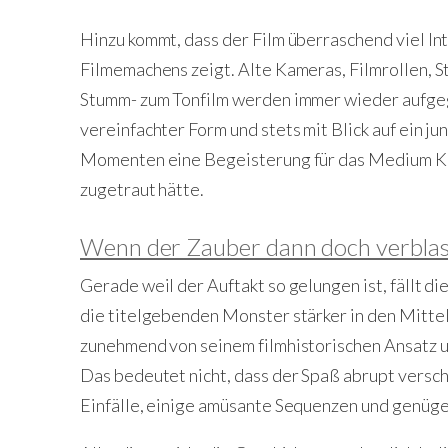
Hinzu kommt, dass der Film überraschend viel I
Filmemachens zeigt. Alte Kameras, Filmrollen, 
Stumm- zum Tonfilm werden immer wieder aufgegr
vereinfachter Form und stets mit Blick auf ein j
Momenten eine Begeisterung für das Medium Ki
zugetraut hätte.
Wenn der Zauber dann doch verblas
Gerade weil der Auftakt so gelungen ist, fällt d
die titelgebenden Monster stärker in den Mittel
zunehmend von seinem filmhistorischen Ansatz u
Das bedeutet nicht, dass der Spaß abrupt versc
Einfälle, einige amüsante Sequenzen und genügen