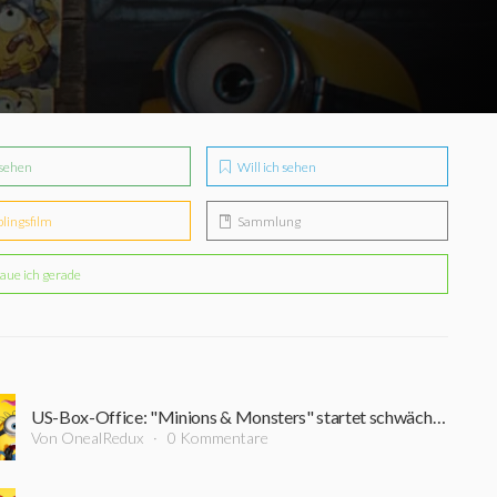
sehen
Will ich sehen
blingsfilm
Sammlung
aue ich gerade
US-Box-Office: "Minions & Monsters" startet schwächer als erwartet – "Toy Story 5" bleibt Box-Office-Gigant
Von OnealRedux
0 Kommentare