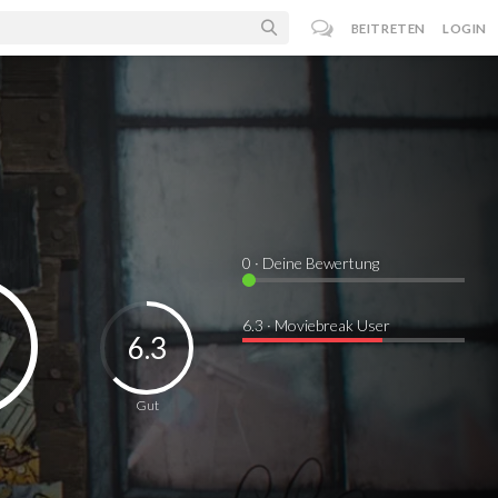
BEITRETEN
LOGIN
0
· Deine Bewertung
6.3 · Moviebreak User
6.3
Gut