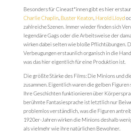
Besonders für Cineast*innen gibt es hier erstaun
Charlie Chaplin
,
Buster Keaton
,
Harold Lloyd
o
zahlreiche Szenen. Immer wieder finden sich Ver
legendäre Gags oder die Arbeitsweise der dama
wirken dabei selten wie bloße Pflichtübungen. De
Verbeugungen erstaunlich organisch in die Handl
was das hier eigentlich für eine Produktion ist.
Die größte Stärke des Films: Die Minions und d
zusammen. Eigentlich waren die gelben Figuren
Ihre Geschichten funktionieren über Körpersprac
berühmte Fantasiesprache ist letztlich nur Beiw
problemlos verständlich, was die Figuren antreib
1920er-Jahren wirken die Minions deshalb weni
als vielmehr wie ihre natürlichen Bewohner.