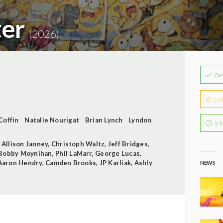
ter
(2026)
Ge
Lie
Coffin
Natalie Nourigat
Brian Lynch
Lyndon
Sch
,
Allison Janney
,
Christoph Waltz
,
Jeff Bridges
,
Bobby Moynihan
,
Phil LaMarr
,
George Lucas
,
Aaron Hendry
,
Camden Brooks
,
JP Karliak
,
Ashly
NEWS