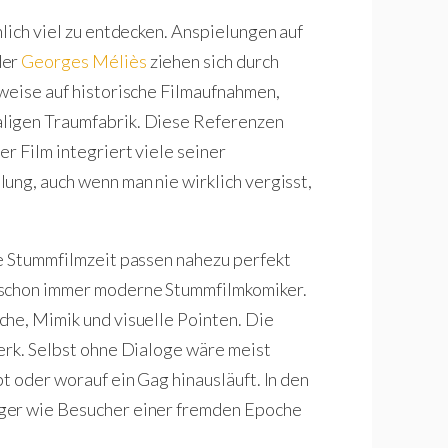
lich viel zu entdecken. Anspielungen auf
der
Georges Méliès
ziehen sich durch
weise auf historische Filmaufnahmen,
ligen Traumfabrik. Diese Referenzen
r Film integriert viele seiner
ung, auch wenn man nie wirklich vergisst,
ie Stummfilmzeit passen nahezu perfekt
 schon immer moderne Stummfilmkomiker.
he, Mimik und visuelle Pointen. Die
erk. Selbst ohne Dialoge wäre meist
t oder worauf ein Gag hinausläuft. In den
ger wie Besucher einer fremden Epoche