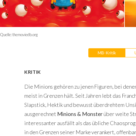
Quelle:
themoviedb.org
MB-Kritik
KRITIK
Die Minions gehören zu jenen Figuren, bei denen
meist in Grenzen hält. Seit Jahren lebt das Fra
Slapstick, Hektik und bewusst überdrehtem Unsi
ausgerechnet
Minions & Monster
über weite St
interessanter ausfällt als das übliche Chaospro
in den Grenzen seiner Marke verankert, offenbar