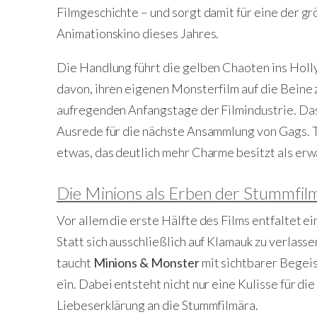
Filmgeschichte – und sorgt damit für eine der 
Animationskino dieses Jahres.
Die Handlung führt die gelben Chaoten ins Hol
davon, ihren eigenen Monsterfilm auf die Beine z
aufregenden Anfangstage der Filmindustrie. Das
Ausrede für die nächste Ansammlung von Gags. Ta
etwas, das deutlich mehr Charme besitzt als erw
Die Minions als Erben der Stummfil
Vor allem die erste Hälfte des Films entfaltet ei
Statt sich ausschließlich auf Klamauk zu verlassen
taucht
Minions & Monster
mit sichtbarer Begei
ein. Dabei entsteht nicht nur eine Kulisse für d
Liebeserklärung an die Stummfilmära.