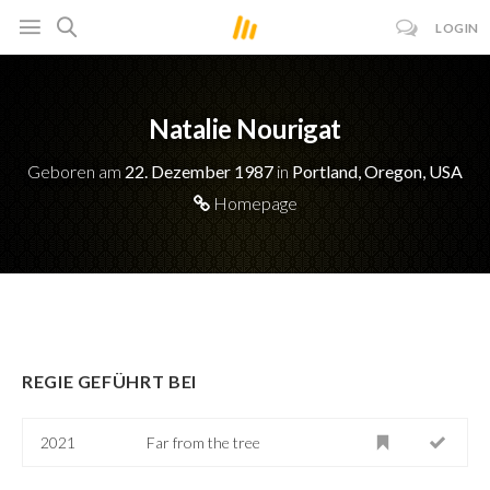
LOGIN
Natalie Nourigat
Geboren am
22. Dezember 1987
in
Portland, Oregon, USA
Homepage
REGIE GEFÜHRT BEI
2021
Far from the tree