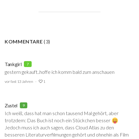
KOMMENTARE
(
3
)
Tankgirl
7
gestern gekauft..hoffe ich komm bald zum anschauen
vor fast 13 Jahren
1
Zustel
9
Ich weiß, dass hat man schon tausend Mal gehört, aber
trotzdem: Das Buch ist noch ein Stückchen besser
Jedoch muss ich auch sagen, dass Cloud Atlas zu den
besseren Literaturverfilmungen gehört und ohnehin als Film