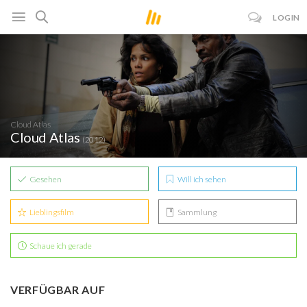
LOGIN
Cloud Atlas
Cloud Atlas
(2012)
Gesehen
Will ich sehen
Lieblingsfilm
Sammlung
Schaue ich gerade
VERFÜGBAR AUF