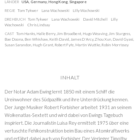
LÄNDER
USA, Germany, Hong Kong, Singapore
REGIE
Tom Tykwer
Lana Wachowski
Lilly Wachowski
DREHBUCH
Tom Tykwer
Lana Wachowski
David Mitchell
Lilly
Wachowski
Chris Lindsay
CAST
Tom Hanks
,
Halle Berry
,
Jim Broadbent
,
Hugo Weaving
,
Jim Sturgess
,
Bae Doona
,
Ben Whishaw
,
Keith David
,
James D'Arcy
,
Zhou Xun
,
David Gyasi
,
Susan Sarandon
,
Hugh Grant
,
Robert Fyfe
,
Martin Wuttke
,
Robin Morrissey
INHALT
Der Notar Adam Ewing lernt 1850 mit einem Schiff die
Ureinwohner des Südpazifik und ihre Unterdrückung kennen.
Der Junge Musiker Robert Forbisher arbeitet 1931 an seinem
Wolkenatlas-Sextett und wird dabei von Ewings Tagebuch
inspiriert. Die Journalistin Luisa Rey ermittelt 1975 über eine
vertuschte Fehlkonstruktion beim Bau eines Atomkraftwerks
und erfährt dabei auch von Forbisher. Der Verleger Timothy