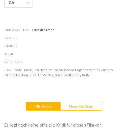
0.5
ORIGINAL TITEL
Daredreamer
GENRES
LÄNDER
REGIE
DREHBUCH
CAST
Billy Burke
,
Jim Hechim
,
Theo Nicholas Pagones
,
Whitey Shapiro
,
Tiffany Paulsen
,
Kirk B.R. Woller
,
Jim Cissell
,
Cindy Kelly
MB-Kritik
User-Kritiken
Es liegt noch keine offizielle Kritik für diesen Film vor.