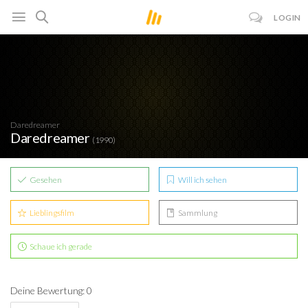
LOGIN
Daredreamer
Daredreamer
(1990)
Gesehen
Will ich sehen
Lieblingsfilm
Sammlung
Schaue ich gerade
Deine Bewertung: 0