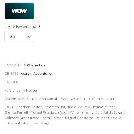
Deine Bewertung: 0
0.5
LAUFZEIT
100 Minuten
GENRES
Action, Adventure
LÄNDER
REGIE
Jerry Hopper
DREHBUCH
Ranald MacDougall
Sydney Boehm
Boehm Maximum
CAST
Charlton Heston
,
Robert Young
,
Nicole Maurey
,
Thomas Mitchell
,
Glenda Farrell
,
Michael Pate
,
Leon Askin
,
William Henry
,
Kurt Katch
,
Edward
Colmans
,
Yma Sumac
,
Booth Colman
,
Miguel Contreras
,
Delmar Costello
,
Fritz Ford
,
Martín Garralaga