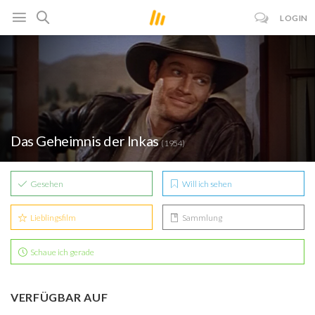
LOGIN
Das Geheimnis der Inkas
(1954)
Gesehen
Will ich sehen
Lieblingsfilm
Sammlung
Schaue ich gerade
VERFÜGBAR AUF