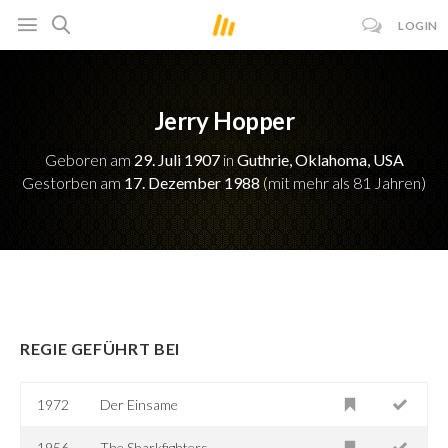
LOGIN
Jerry Hopper
Geboren am
29. Juli 1907
in
Guthrie, Oklahoma, USA
Gestorben am
17. Dezember 1988
(mit mehr als 81 Jahren)
REGIE GEFÜHRT BEI
1972
Der Einsame
1956
The Sharkfighters