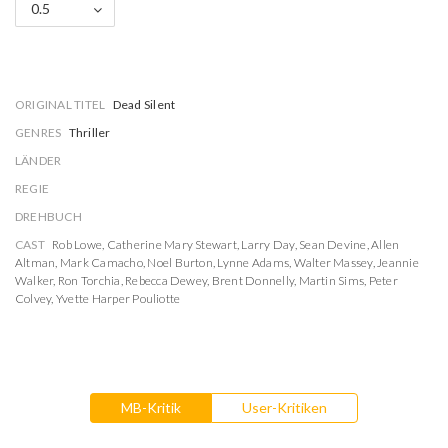
0.5
ORIGINAL TITEL
Dead Silent
GENRES
Thriller
LÄNDER
REGIE
DREHBUCH
CAST
Rob Lowe
,
Catherine Mary Stewart
,
Larry Day
,
Sean Devine
,
Allen
Altman
,
Mark Camacho
,
Noel Burton
,
Lynne Adams
,
Walter Massey
,
Jeannie
Walker
,
Ron Torchia
,
Rebecca Dewey
,
Brent Donnelly
,
Martin Sims
,
Peter
Colvey
,
Yvette Harper Pouliotte
MB-Kritik
User-Kritiken