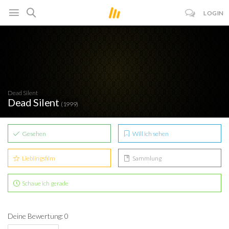
LOGIN
Dead Silent
Dead Silent
(1999)
Gesehen
Will ich sehen
Lieblingsfilm
Sammlung
Schaue ich gerade
Deine Bewertung: 0