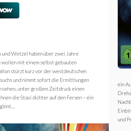
k und Wetzel haben über zwei Jahre
 wollen mit einem selbst gebauten
llon stürzt kurz vor der westdeutschen
rsuchs und nimmt sofort die Ermittlungen
ein A
n sehen, unter großem Zeitdruck einen
Dreha
hnen die Stasi dichter auf den Fersen – ein
Nachb
eginnt…
Einbin
und P