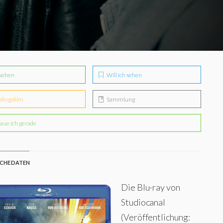
sehen
Will ich sehen
blingsfilm
Sammlung
aue ich gerade
CHE DATEN
Die Blu-ray von
Studiocanal
(Veröffentlichung: