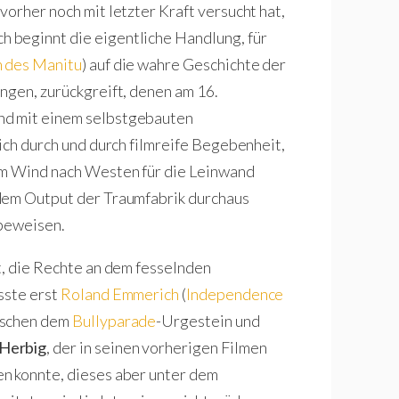
orher noch mit letzter Kraft versucht hat,
 beginnt die eigentliche Handlung, für
h des Manitu
) auf die wahre Geschichte der
ngen, zurückgreift, denen am 16.
nd mit einem selbstgebauten
ich durch und durch filmreife Begebenheit,
em Wind nach Westen für die Leinwand
dem Output der Traumfabrik durchaus
 beweisen.
t, die Rechte an dem fesselnden
sste erst
Roland Emmerich
(
Independence
wischen dem
Bullyparade
-Urgestein und
Herbig
, der in seinen vorherigen Filmen
n konnte, dieses aber unter dem