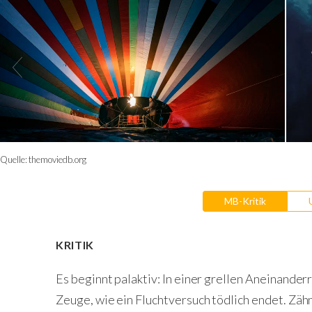
Quelle:
themoviedb.org
MB-Kritik
KRITIK
Es beginnt palaktiv: In einer grellen Aneinande
Zeuge, wie ein Fluchtversuch tödlich endet. Z