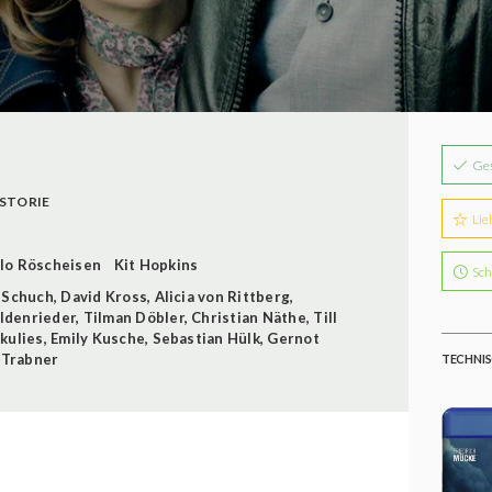
Ge
ISTORIE
Lie
lo Röscheisen
Kit Hopkins
Sch
 Schuch
,
David Kross
,
Alicia von Rittberg
,
ldenrieder
,
Tilman Döbler
,
Christian Näthe
,
Till
kulies
,
Emily Kusche
,
Sebastian Hülk
,
Gernot
 Trabner
TECHNIS