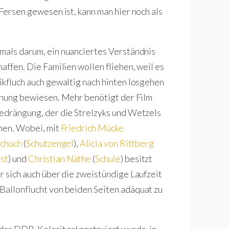
 Fersen gewesen ist, kann man hier noch als
emals darum, ein nuanciertes Verständnis
affen. Die Familien wollen fliehen, weil es
ikfluch auch gewaltig nach hinten losgehen
ffnung bewiesen. Mehr benötigt der Film
Bedrängung, der die Strelzyks und Wetzels
chen. Wobei, mit
Friedrich Mücke
Schuch
(
Schutzengel
),
Alicia von Rittberg
ist
) und
Christian Näthe
(
Schule
) besitzt
r sich auch über die zweistündige Laufzeit
Ballonflucht von beiden Seiten adäquat zu
 das DDR-Kolorit rekonstruiert wurde, in