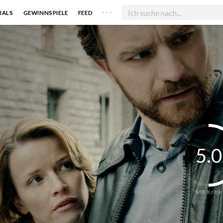
. . .
IALS
GEWINNSPIELE
FEED
5.0
MB-Kritik