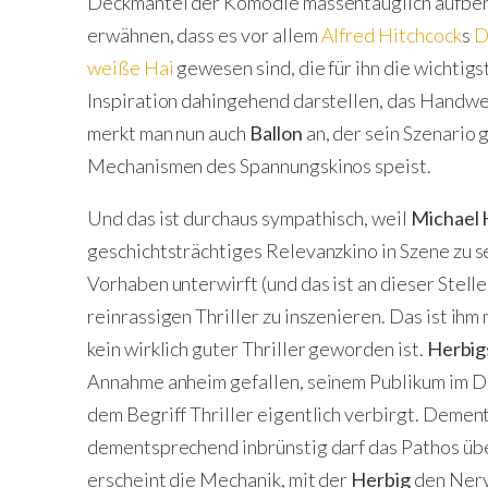
Deckmantel der Komödie massentauglich aufberei
erwähnen, dass es vor allem
Alfred Hitchcock
s
D
weiße Hai
gewesen sind, die für ihn die wichtig
Inspiration dahingehend darstellen, das Handwe
merkt man nun auch
Ballon
an, der sein Szenario 
Mechanismen des Spannungskinos speist.
Und das ist durchaus sympathisch, weil
Michael 
geschichtsträchtiges Relevanzkino in Szene zu s
Vorhaben unterwirft (und das ist an dieser Stell
reinrassigen Thriller zu inszenieren. Das ist ihm
kein wirklich guter Thriller geworden ist.
Herbig
Annahme anheim gefallen, seinem Publikum im Det
dem Begriff Thriller eigentlich verbirgt. Deme
dementsprechend inbrünstig darf das Pathos üb
erscheint die Mechanik, mit der
Herbig
den Nerv