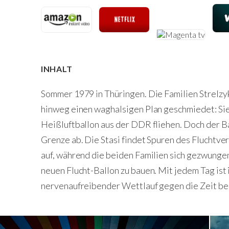
INHALT
Sommer 1979 in Thüringen. Die Familien Strelzy
hinweg einen waghalsigen Plan geschmiedet: Sie
Heißluftballon aus der DDR fliehen. Doch der Ba
Grenze ab. Die Stasi findet Spuren des Fluchtve
auf, während die beiden Familien sich gezwunge
neuen Flucht-Ballon zu bauen. Mit jedem Tag ist i
nervenaufreibender Wettlauf gegen die Zeit b