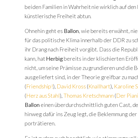
beiden Familien in Wahrheit nie wirklich auf den
künstlerische Freiheit abtun.
Ohnehin geht es
Ballon
, wie bereits erwähnt, ni
für das politische Klima innerhalb der DDR zu sch
ihr Drang nach Freiheit vorgibt. Dass die Republ
kann, hat
Herbig
bereits in der klischierten Erö
nicht, um seine Prämisse zu grundieren und die 
ausgeliefert sind, in der Theorie greifbar zu ma
(
Friendship!
),
David Kross
(
Knallhart
),
Karoline 
(
Herz aus Stahl
),
Thomas Kretschmann
(
Der Pian
Ballon
einen überdurchschnittlich guten Cast, de
hinweg dafür ins Zeug legt, die Beklemmung der 
porträtieren.
Es ist zudem auch beachtlich, wie stimmungsvoll