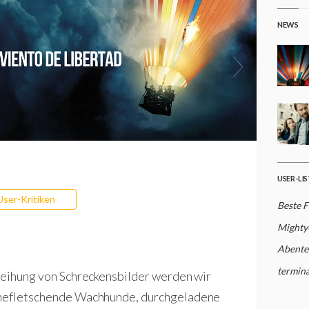
NEWS
USER-LI
User-Kritiken
Beste 
Mighty
Abente
termina
rreihung von Schreckensbilder werden wir
ähnefletschende Wachhunde, durchgeladene