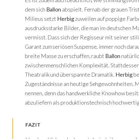
dem sich
Ballon
abspielt. Fernab der grauen Tris
Milieus setzt
Herbig
zuweilen auf poppige Farbe
ausdrucksstarke Bilder, die man im deutschen M
vermisst. Dass sich der Regisseur mit seiner st
Garant zum seriösen Suspense, immer noch darauf 
breite Masse zu erschaffen, raubt
Ballon
natürli
zwischenmenschlichen Komplexität. Stattdessen 
Theatralik und überspannte Dramatik.
Herbig
be
Zugeständnisse an heutige Sehgewohnheiten. Ma
nennen, denn das handwerkliche Knowhow besit
abzuliefern als produktionstechnisch hochwertig
FAZIT