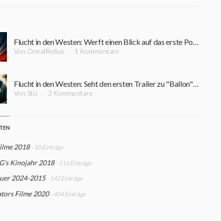
Flucht in den Westen: Werft einen Blick auf das erste Poster zum Drama "Ballon" von Michael Bully Herbig
Von OnealRedux
1 Kommentare
Flucht in den Westen: Seht den ersten Trailer zu "Ballon" von Michael Bully Herbig
Von Stu
3 Kommentare
STEN
Filme 2018
- 10 Einträge
G's Kinojahr 2018
- 116 Einträge
uer 2024-2015
- 142 Einträge
tors Filme 2020
- 404 Einträge