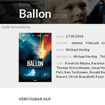
Ballon
Ballon
(2018)
Quelle:
themoviedb.org
27.09.2018
START
125 MIN
DRAMA
THRILLER
H
Michael Herbig
REGIE
Michael Herbig
Thi
DREHBUCH
Friedrich Mücke
,
Karoline
CAST
Thomas Kretschmann
,
Jonas Ho
Patz
,
Ben Teichmann
,
Ronald Ku
Kunert
,
Ulrich Brandhoff
,
Peter
VERFÜGBAR AUF