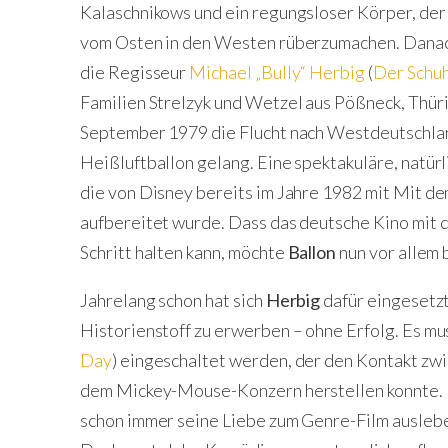
Kalaschnikows und ein regungsloser Körper, der v
vom Osten in den Westen rüberzumachen. Danach
die Regisseur
Michael „Bully“ Herbig
(
Der Schu
Familien Strelzyk und Wetzel aus Pößneck, Thüri
September 1979 die Flucht nach Westdeutschla
Heißluftballon gelang. Eine spektakuläre, natürl
die von Disney bereits im Jahre 1982 mit Mit d
aufbereitet wurde. Dass das deutsche Kino mit 
Schritt halten kann, möchte
Ballon
nun vor allem
Jahrelang schon hat sich
Herbig
dafür eingesetz
Historienstoff zu erwerben – ohne Erfolg. Es mu
Day
) eingeschaltet werden, der den Kontakt z
dem Mickey-Mouse-Konzern herstellen konnte.
schon immer seine Liebe zum Genre-Film auslebe