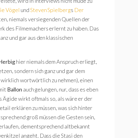
tete, wird in Interviews nicht müde zu
ie Vögel
und
Steven Spielberg
s
Der
sten, niemals versiegenden Quellen der
rk des Filmemachers erlernt zu haben. Das
ganz und gar aus den klassischen
Herbig
hier niemals dem Anspruch erliegt,
etzen, sondern sich ganz und gar dem
e wirklich wortwörtlich zu nehmen), einen
 mit
Ballon
auch gelungen, nur, dass es eben
s Ägide wirkt oftmals so, als wäre er der
ail erklären zu müssen, was sich hinter
ntsprechend groß müssen die Gesten sein,
erlaufen, dementsprechend altbekannt
enkitzel angeht. Dass die Stasi den