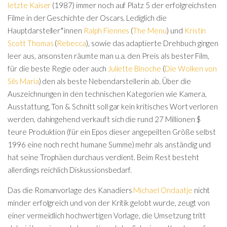
letzte Kaiser
(1987) immer noch auf Platz 5 der erfolgreichsten
Filme in der Geschichte der Oscars. Lediglich die
Hauptdarsteller*innen
Ralph Fiennes
(
The Menu
) und
Kristin
Scott Thomas
(
Rebecca
), sowie das adaptierte Drehbuch gingen
leer aus, ansonsten räumte man u.a. den Preis als bester Film,
für die beste Regie oder auch
Juliette Binoche
(
Die Wolken von
Sils Maria
) den als beste Nebendarstellerin ab. Über die
Auszeichnungen in den technischen Kategorien wie Kamera,
Ausstattung, Ton & Schnitt soll gar kein kritisches Wort verloren
werden, dahingehend verkauft sich die rund 27 Millionen $
teure Produktion (für ein Epos dieser angepeilten Größe selbst
1996 eine noch recht humane Summe) mehr als anständig und
hat seine Trophäen durchaus verdient. Beim Rest besteht
allerdings reichlich Diskussionsbedarf.
Das die Romanvorlage des Kanadiers
Michael Ondaatje
nicht
minder erfolgreich und von der Kritik gelobt wurde, zeugt von
einer vermeidlich hochwertigen Vorlage, die Umsetzung tritt