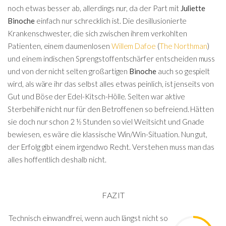
noch etwas besser ab, allerdings nur, da der Part mit
Juliette
Binoche
einfach nur schrecklich ist. Die desillusionierte
Krankenschwester, die sich zwischen ihrem verkohlten
Patienten, einem daumenlosen
Willem Dafoe
(
The Northman
)
und einem indischen Sprengstoffentschärfer entscheiden muss
und von der nicht selten großartigen
Binoche
auch so gespielt
wird, als wäre ihr das selbst alles etwas peinlich, ist jenseits von
Gut und Böse der Edel-Kitsch-Hölle. Selten war aktive
Sterbehilfe nicht nur für den Betroffenen so befreiend. Hätten
sie doch nur schon 2 ½ Stunden so viel Weitsicht und Gnade
bewiesen, es wäre die klassische Win/Win-Situation. Nun gut,
der Erfolg gibt einem irgendwo Recht. Verstehen muss man das
alles hoffentlich deshalb nicht.
FAZIT
Technisch einwandfrei, wenn auch längst nicht so