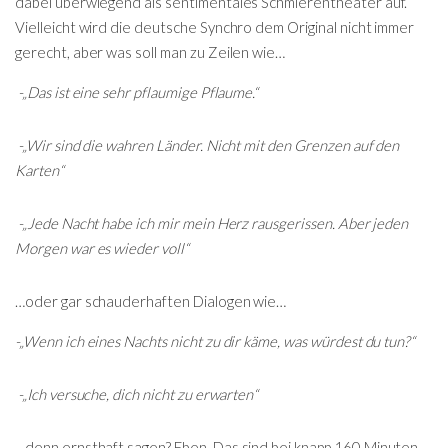
dabei überwiegend als sentimentales Schmierentheater auf.
Vielleicht wird die deutsche Synchro dem Original nicht immer
gerecht, aber was soll man zu Zeilen wie…
-„Das ist eine sehr pflaumige Pflaume.“
-„Wir sind die wahren Länder. Nicht mit den Grenzen auf den
Karten“
-„Jede Nacht habe ich mir mein Herz rausgerissen. Aber jeden
Morgen war es wieder voll“
…oder gar schauderhaften Dialogen wie…
-„Wenn ich eines Nachts nicht zu dir käme, was würdest du tun?“
-„Ich versuche, dich nicht zu erwarten“
…denn ernsthaft sagen? Eben. Das sind bei knapp 160 Minuten