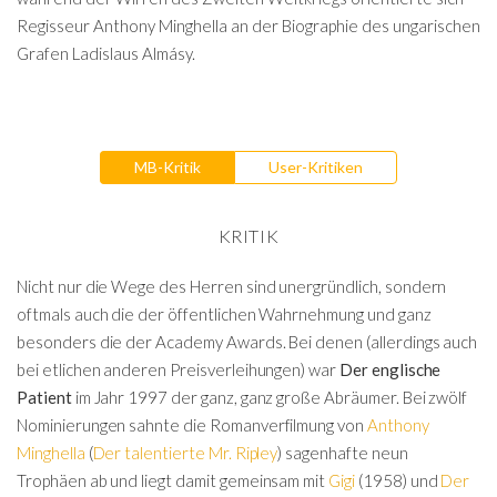
Regisseur Anthony Minghella an der Biographie des ungarischen
Grafen Ladislaus Almásy.
MB-Kritik
User-Kritiken
KRITIK
Nicht nur die Wege des Herren sind unergründlich, sondern
oftmals auch die der öffentlichen Wahrnehmung und ganz
besonders die der Academy Awards. Bei denen (allerdings auch
bei etlichen anderen Preisverleihungen) war
Der englische
Patient
im Jahr 1997 der ganz, ganz große Abräumer. Bei zwölf
Nominierungen sahnte die Romanverfilmung von
Anthony
Minghella
(
Der talentierte Mr. Ripley
) sagenhafte neun
Trophäen ab und liegt damit gemeinsam mit
Gigi
(1958) und
Der