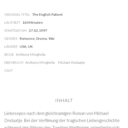
ORIGINAL TITEL
The English Patient
LAUFZEIT
160 Minuten
STARTDATUM
27.02.1997
GENRES
Romance, Drama, War
LÄNDER
USA, UK
REGIE
Anthony Minghella
DREHBUCH
Anthony Minghella
Michael Ondaatje
CAST
INHALT
Liebesepos nach dem gleichnamigen Roman von Michael
Ondaatje. Bei der Verfilmung der tragischen Liebesgeschichte
während der Wirren des Zweiten Weltkriegs orientierte sich