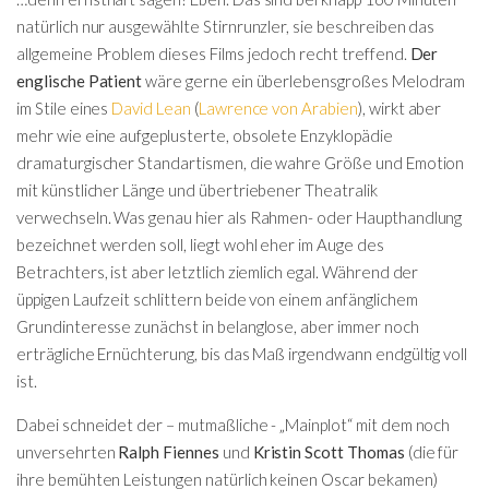
natürlich nur ausgewählte Stirnrunzler, sie beschreiben das
allgemeine Problem dieses Films jedoch recht treffend.
Der
englische Patient
wäre gerne ein überlebensgroßes Melodram
im Stile eines
David Lean
(
Lawrence von Arabien
), wirkt aber
mehr wie eine aufgeplusterte, obsolete Enzyklopädie
dramaturgischer Standartismen, die wahre Größe und Emotion
mit künstlicher Länge und übertriebener Theatralik
verwechseln. Was genau hier als Rahmen- oder Haupthandlung
bezeichnet werden soll, liegt wohl eher im Auge des
Betrachters, ist aber letztlich ziemlich egal. Während der
üppigen Laufzeit schlittern beide von einem anfänglichem
Grundinteresse zunächst in belanglose, aber immer noch
erträgliche Ernüchterung, bis das Maß irgendwann endgültig voll
ist.
Dabei schneidet der – mutmaßliche - „Mainplot“ mit dem noch
unversehrten
Ralph Fiennes
und
Kristin Scott Thomas
(die für
ihre bemühten Leistungen natürlich keinen Oscar bekamen)