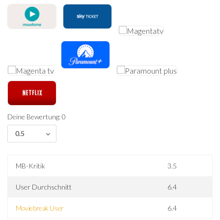
Deine Bewertung: 0
0.5
MB-Kritik
3.5
User Durchschnitt
6.4
Moviebreak User
6.4