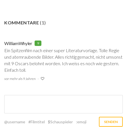
KOMMENTARE
(
1
)
WilliamWhyler
9
Ein Spitzenfilm nach einer super Literaturvorlage. Tolle Regie
und atemraubende Bilder. Alles richtig gemacht, nicht umsonst
mit 9 Oscars belohnt worden. Ich weiss es noch wie gestern.
Einfach toll.
vor mehr als 9 Jahren
@username
#Filmtitel
$Schauspieler
:emoji