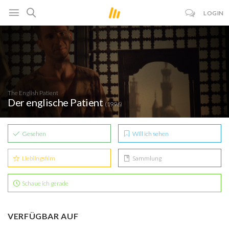
LOGIN
The English Patient
Der englische Patient
(1996)
Gesehen
Will ich sehen
Lieblingsfilm
Sammlung
Schaue ich gerade
VERFÜGBAR AUF