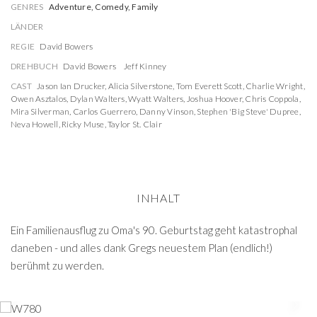
GENRES
Adventure, Comedy, Family
LÄNDER
REGIE
David Bowers
DREHBUCH
David Bowers
Jeff Kinney
CAST
Jason Ian Drucker
,
Alicia Silverstone
,
Tom Everett Scott
,
Charlie Wright
,
Owen Asztalos
,
Dylan Walters
,
Wyatt Walters
,
Joshua Hoover
,
Chris Coppola
,
Mira Silverman
,
Carlos Guerrero
,
Danny Vinson
,
Stephen 'Big Steve' Dupree
,
Neva Howell
,
Ricky Muse
,
Taylor St. Clair
INHALT
Ein Familienausflug zu Oma's 90. Geburtstag geht katastrophal
daneben - und alles dank Gregs neuestem Plan (endlich!)
berühmt zu werden.