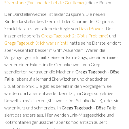
Silverstone
(
Eve und der Letzte Gentleman
) diese Rollen.
Der Darstellerwechsel ist leider zu spüren. Die neuen
Kinderdarsteller besitzen nicht den Charme der Originale.
Schuld daran ist vor allem die Regie von
David Bower
. Der
inszenierte bereits
Gregs Tagebuch 2: Gibt's Probleme?
und
Gregs Tagebuch 3: Ich war's nicht!
, hatte seine Darsteller dort
aber wesentlich besserim Griff. Außerdem: Waren die
Vorgänger gespickt mit kleineren Extra-Gags, die einen immer
wieder einen Exkurs in die Gedankenwelt von Greg
spendierten, vertrauen die Macher in
Gregs Tagebuch - Böse
Falle
lieber auf allerhand Ekelwitzchen und chaotischer
Situationskomik. Die gab es bereits in den Vorgängern, sie
wurden dort aber entweder benutzt, um Gregs subjektive
Umwelt zu präzisieren (Stichwort: Der Schulhofkäse), oder sie
waren kurz und schmerzlos. In
Gregs Tagebuch - Böse Falle
sieht das anders aus. Hier werden Urin-Missgeschicke und
Kotzfontänen genüsslicher aber komödiantisch äußert