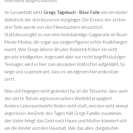
uneffektiv ausgeschlachtet.
Im Gesamtbild wirkt
Gregs Tagebuch - Böse Falle
wie ein müder
Abklatsch der drei besseren Vorgänger. Die Essenz der ersten
drei Teile wurde von den Filmemachern missachtet.
Stattdessen gibt es nun eine hemdsärmlige Gagparade im Road-
Movie-Modus, die sogar aus einigen Figuren echte Knallchargen
macht. War Gregs älterer Bruder Roderick früher ein nicht
gerade intelligenter, insgesamt aber nur recht begriffsstutziger
Teenager, wird er hier zum absoluten Volltrottel aufgebläht. So
lange und so penetrant, dass es am eigenen Nervenkostüm
zerrt.
Was sich hingegen nicht geändert ha, ist die Tatsache, dass auch
der vierte Teil ein arg konservatives Weltbild propagiert.
Andere Lebensentwürfe finden nicht statt, werden nicht einmal
angerissen. Am Ende des Tages hält Gregs Familie zusammen,
der Vater bringt das Geld nach Hause und Mutter kümmert sich
um die Kinder und den Haushalt. Wie das alles dargeboten