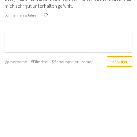
mich sehr gut unterhalten gefühlt.
vor mehr als 6 Jahren
@username
#Filmtitel
$Schauspieler
:emoji