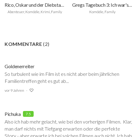
Rico, Oskar und der Diebstahlstein
Gregs Tagebuch 3: Ich war's nicht!
Abenteuer, Komödie, Krimi, Family
Komödie, Family
KOMMENTARE
(
2
)
Goldenerreiter
So turbulent wie im Film ist es nicht aber beim jährlichen
Familientreffen geht es gut ab...
vor 9 Jahren
Pichuka
7.5
Also ich hab mehr gelacht, wie bei den vorherigen Filmen. Klar,
man darf nichts mit Tiefgang erwarten oder die perfekte
Story - aber erwarte ich bei solchen Filmen auch nicht. Ich hab