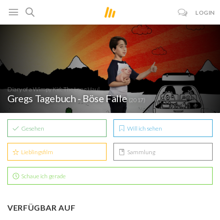
LOGIN
Diary of a Wimpy Kid: The Long Haul
Gregs Tagebuch - Böse Falle
(2017)
Gesehen
Will ich sehen
Lieblingsfilm
Sammlung
Schaue ich gerade
VERFÜGBAR AUF