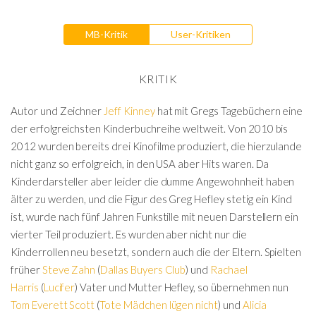
MB-Kritik
User-Kritiken
KRITIK
Autor und Zeichner
Jeff Kinney
hat mit Gregs Tagebüchern eine
der erfolgreichsten Kinderbuchreihe weltweit. Von 2010 bis
2012 wurden bereits drei Kinofilme produziert, die hierzulande
nicht ganz so erfolgreich, in den USA aber Hits waren. Da
Kinderdarsteller aber leider die dumme Angewohnheit haben
älter zu werden, und die Figur des Greg Hefley stetig ein Kind
ist, wurde nach fünf Jahren Funkstille mit neuen Darstellern ein
vierter Teil produziert. Es wurden aber nicht nur die
Kinderrollen neu besetzt, sondern auch die der Eltern. Spielten
früher
Steve Zahn
(
Dallas Buyers Club
) und
Rachael
Harris
(
Lucifer
) Vater und Mutter Hefley, so übernehmen nun
Tom Everett Scott
(
Tote Mädchen lügen nicht
) und
Alicia