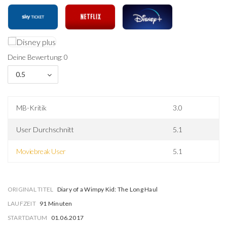
Deine Bewertung: 0
0.5
MB-Kritik
3.0
User Durchschnitt
5.1
Moviebreak User
5.1
ORIGINAL TITEL
Diary of a Wimpy Kid: The Long Haul
LAUFZEIT
91 Minuten
STARTDATUM
01.06.2017