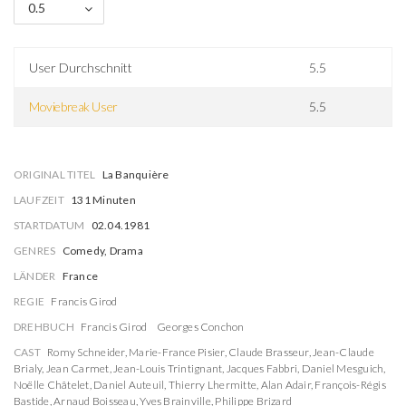
0.5
User Durchschnitt
5.5
Moviebreak User
5.5
ORIGINAL TITEL
La Banquière
LAUFZEIT
131 Minuten
STARTDATUM
02.04.1981
GENRES
Comedy, Drama
LÄNDER
France
REGIE
Francis Girod
DREHBUCH
Francis Girod
Georges Conchon
CAST
Romy Schneider
,
Marie-France Pisier
,
Claude Brasseur
,
Jean-Claude
Brialy
,
Jean Carmet
,
Jean-Louis Trintignant
,
Jacques Fabbri
,
Daniel Mesguich
,
Noëlle Châtelet
,
Daniel Auteuil
,
Thierry Lhermitte
,
Alan Adair
,
François-Régis
Bastide
,
Arnaud Boisseau
,
Yves Brainville
,
Philippe Brizard