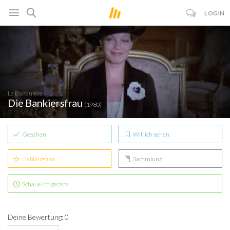
LOGIN
La Banquière
Die Bankiersfrau
(1980)
Gesehen
Will ich sehen
Lieblingsfilm
Sammlung
Schaue ich gerade
Deine Bewertung: 0