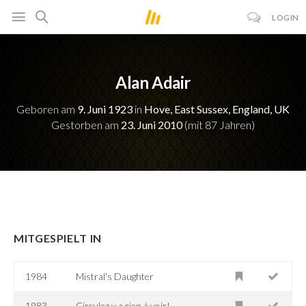
LOGIN
Alan Adair
Geboren am
9. Juni 1923
in
Hove, East Sussex, England, UK
Gestorben am
23. Juni 2010
(mit 87 Jahren)
MITGESPIELT IN
1984
Mistral's Daughter
1983
Circulez y a rien à voir!