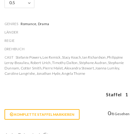
0.5
GENRES
Romance, Drama
LÄNDER
REGIE
DREHBUCH
CAST
Stefanie Powers
,
Lee Remick
,
Stacy Keach
,
Ian Richardson
,
Philippine
Leroy-Beaulieu
,
Robert Urich
,
Timothy Dalton
,
Stéphane Audran
,
Stephanie
Dunnam
,
Cotter Smith
,
Pierre Malet
,
Alexandra Stewart
,
Joanna Lumley
,
Caroline Langrishe
,
Jonathan Hyde
,
Angela Thorne
Staffel
1
0
/8 Gesehen
KOMPLETTE STAFFEL MARKIEREN