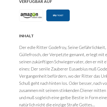
VERFÜGBAR AUF
INHALT
Der edle Ritter Godefroy, Seine Gefährlichkeit, 
Güllefrosch, der Verpetzte genannt, erlegt mit
seinen zukünftigen Schwiegervater, den er mit e
eines: Der senile Zauberer Eusaebius muß Godef
Vergangenheit befördern, wo der Ritter das Un
Schuß geht nach hinten los. Oder besser, nach vo
zusammen mit seinem stinkenden Diener mitten a
und muß sogleich eine gelbe Bestie in Form ein
natürlich nicht die einzige Strafe Gottes...