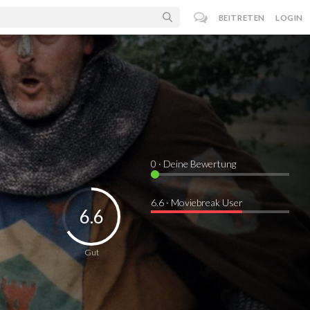
BEITRETEN
LOGIN
0
· Deine Bewertung
6.6 · Moviebreak User
6.6
Gut