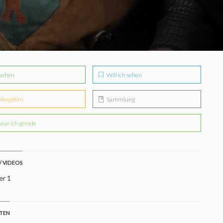
sehen
Will ich sehen
blingsfilm
Sammlung
aue ich gerade
/ VIDEOS
er 1
STEN