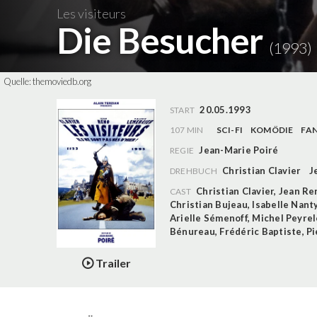
Les visiteurs
Die Besucher
(1993)
Quelle:
themoviedb.org
20.05.1993
START
107 MIN
SCI-FI
KOMÖDIE
FA
Jean-Marie Poiré
REGIE
Christian Clavier
J
DREHBUCH
Christian Clavier
,
Jean Re
CAST
Christian Bujeau
,
Isabelle Nant
Arielle Sémenoff
,
Michel Peyre
Bénureau
,
Frédéric Baptiste
,
Pi
Trailer