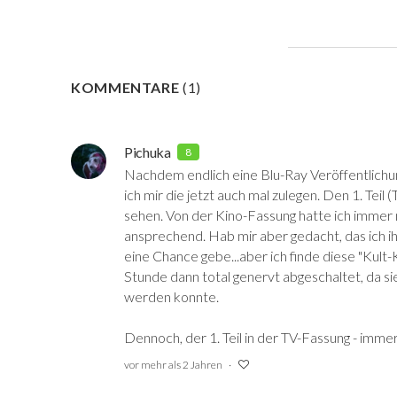
KOMMENTARE
(
1
)
Pichuka
8
Nachdem endlich eine Blu-Ray Veröffentlichung
ich mir die jetzt auch mal zulegen. Den 1. Teil
sehen. Von der Kino-Fassung hatte ich immer 
ansprechend. Hab mir aber gedacht, das ich ih
eine Chance gebe...aber ich finde diese "Kult-
Stunde dann total genervt abgeschaltet, da s
werden konnte.
Dennoch, der 1. Teil in der TV-Fassung - imme
vor mehr als 2 Jahren