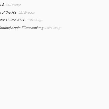
t R
- 30 Einträge
 of the 90s
- 221 Einträge
tors Filme 2021
- 522 Einträge
(online) Apple-Filmsammlung
- 888 Einträge