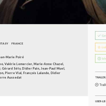
Ge
NTASY
FRANCE
Lie
ean-Marie Poiré
Sch
no
,
Valérie Lemercier
,
Marie-Anne Chazel
,
y
,
Gérard Séty
,
Didier Pain
,
Jean-Paul Muel
,
lon
,
Pierre Vial
,
François Lalande
,
Didier
erre Aussedat
TRAILER 
Trail
USER-LI