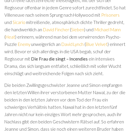
durch eine facettenreiche Vielseitigkeit, mit der sich der
Regisseur offenbar in jedem Genre sofort zurechtfindet. So hat
Villeneuve nach seinem Sprung nach Hollywood mit
Prisoners
und
Sicario
mitreißende, atmosphärisch dichte Thriller gedreht,
die handwerklich an
David Fincher
(
Sieben
) und
Michael Mann
(
Heat
) erinnern, während man bei dem verwirrenden Psycho-
Puzzle
Enemy
unweigerlich an
David Lynch
(
Blue Velvet
) erinnert
wird. Bevor er sich allerdings in die USA begab, schuf der
Regisseur mit
Die Frau die singt – Incendies
ein intensives
Drama, das sich langsam entfaltet, schließlich mit voller Wucht
einschlägt und weitreichende Folgen nach sich zieht.
Die beiden Zwillingsgeschwister Jeanne und Simon empfangen
den letzten Willen ihrer verstorbenen Mutter Nawal, zu der die
beiden in den letzten Jahren vor dem Tod der Frau ein
schwieriges Verhältnis hatten. Nawal hat in den letzten fünf
Jahren nicht nur kein einziges Wort mehr gesprochen, auch ihr
Nachlass gibt den beiden Geschwistern Rätsel auf. So erfahren
Jeanne und Simon, dass sie noch einen weiteren Bruder haben