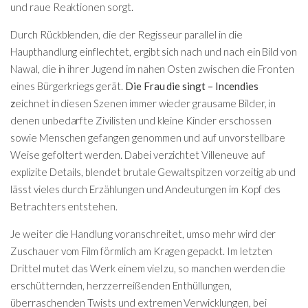
und raue Reaktionen sorgt.
Durch Rückblenden, die der Regisseur parallel in die
Haupthandlung einflechtet, ergibt sich nach und nach ein Bild von
Nawal, die in ihrer Jugend im nahen Osten zwischen die Fronten
eines Bürgerkriegs gerät.
Die Frau die singt – Incendies
z
eichnet in diesen Szenen immer wieder grausame Bilder, in
denen unbedarfte Zivilisten und kleine Kinder erschossen
sowie Menschen gefangen genommen und auf unvorstellbare
Weise gefoltert werden. Dabei verzichtet Villeneuve auf
explizite Details, blendet brutale Gewaltspitzen vorzeitig ab und
lässt vieles durch Erzählungen und Andeutungen im Kopf des
Betrachters entstehen.
Je weiter die Handlung voranschreitet, umso mehr wird der
Zuschauer vom Film förmlich am Kragen gepackt. Im letzten
Drittel mutet das Werk einem viel zu, so manchen werden die
erschütternden, herzzerreißenden Enthüllungen,
überraschenden Twists und extremen Verwicklungen, bei