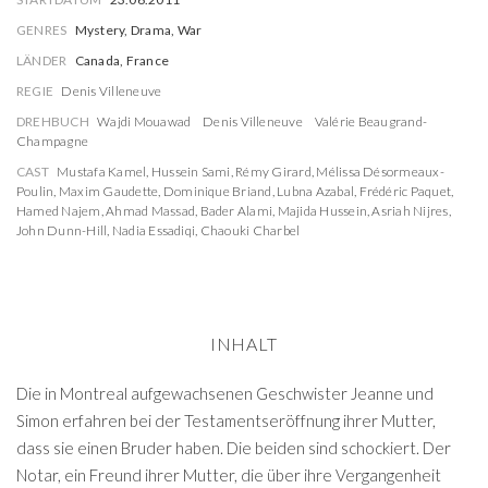
GENRES
Mystery, Drama, War
LÄNDER
Canada, France
REGIE
Denis Villeneuve
DREHBUCH
Wajdi Mouawad
Denis Villeneuve
Valérie Beaugrand-
Champagne
CAST
Mustafa Kamel
,
Hussein Sami
,
Rémy Girard
,
Mélissa Désormeaux-
Poulin
,
Maxim Gaudette
,
Dominique Briand
,
Lubna Azabal
,
Frédéric Paquet
,
Hamed Najem
,
Ahmad Massad
,
Bader Alami
,
Majida Hussein
,
Asriah Nijres
,
John Dunn-Hill
,
Nadia Essadiqi
,
Chaouki Charbel
INHALT
Die in Montreal aufgewachsenen Geschwister Jeanne und
Simon erfahren bei der Testamentseröffnung ihrer Mutter,
dass sie einen Bruder haben. Die beiden sind schockiert. Der
Notar, ein Freund ihrer Mutter, die über ihre Vergangenheit