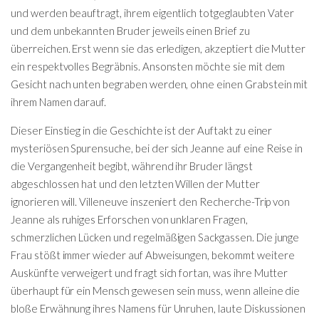
und werden beauftragt, ihrem eigentlich totgeglaubten Vater
und dem unbekannten Bruder jeweils einen Brief zu
überreichen. Erst wenn sie das erledigen, akzeptiert die Mutter
ein respektvolles Begräbnis. Ansonsten möchte sie mit dem
Gesicht nach unten begraben werden, ohne einen Grabstein mit
ihrem Namen darauf.
Dieser Einstieg in die Geschichte ist der Auftakt zu einer
mysteriösen Spurensuche, bei der sich Jeanne auf eine Reise in
die Vergangenheit begibt, während ihr Bruder längst
abgeschlossen hat und den letzten Willen der Mutter
ignorieren will. Villeneuve inszeniert den Recherche-Trip von
Jeanne als ruhiges Erforschen von unklaren Fragen,
schmerzlichen Lücken und regelmäßigen Sackgassen. Die junge
Frau stößt immer wieder auf Abweisungen, bekommt weitere
Auskünfte verweigert und fragt sich fortan, was ihre Mutter
überhaupt für ein Mensch gewesen sein muss, wenn alleine die
bloße Erwähnung ihres Namens für Unruhen, laute Diskussionen