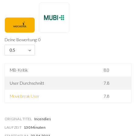
Deine Bewertung: 0
0.5
MB-Kritik
8.0
User Durchschnitt
7.8
Moviebreak User
7.8
ORIGINAL TITEL
Incendies
LAUFZEIT
130 Minuten
STARTDATUM
23.06.2011