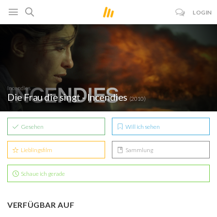
LOGIN
Incendies
Die Frau die singt - Incendies
(2010)
Gesehen
Will ich sehen
Lieblingsfilm
Sammlung
Schaue ich gerade
VERFÜGBAR AUF