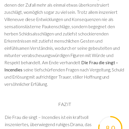
denen der Zufall mehr als einmal etwas überkonstruiert
zuschlägt, womöglich sogar zu viel sein. Trotz allem inszeniert
Villeneuve diese Entwicklungen und Konsequenzen nie als
sensationslüsterne Paukenschläge, sondern begegnet den
herben Schicksalsschlägen und zutiefst schockierenden
Erkenntnissen mit zutiefst menschlichen Gesten und
einfühlsamen Verständnis, wodurch er seine gebeutelten und
mitunter verabscheuungswürdigen Figuren mit Würde und
Respekt behandelt. Am Ende verhandelt
Die Frau die singt –
Incendies
seine tiefschürfenden Fragen nach Vergeltung, Schuld
und Erlösung mit aufrichtiger Trauer, stiller Hoffnung und
versöhnlicher Erfüllung.
FAZIT
Die Frau die singt – Incendies ist ein kraftvoll
inszeniertes, überwiegend ruhiges Drama, das
8.0