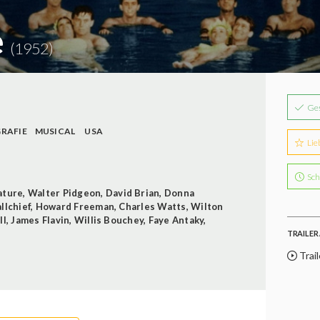
e
(1952)
Ge
RAFIE
MUSICAL
USA
Lie
Sch
ature
,
Walter Pidgeon
,
David Brian
,
Donna
llchief
,
Howard Freeman
,
Charles Watts
,
Wilton
ll
,
James Flavin
,
Willis Bouchey
,
Faye Antaky
,
TRAILER 
Trail