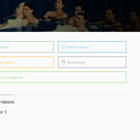
sehen
Will ich sehen
blingsfilm
Sammlung
aue ich gerade
/ VIDEOS
er 1