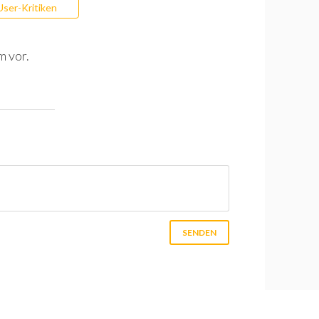
User-Kritiken
m vor.