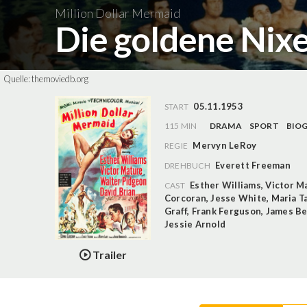
Million Dollar Mermaid
Die goldene Nix
Quelle:
themoviedb.org
05.11.1953
START
115 MIN
DRAMA
SPORT
BIOG
Mervyn LeRoy
REGIE
Everett Freeman
DREHBUCH
Esther Williams
,
Victor M
CAST
Corcoran
,
Jesse White
,
Maria Ta
Graff
,
Frank Ferguson
,
James Be
Jessie Arnold
Trailer