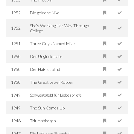
1952
Die goldene Nixe
She's Working Her Way Through
1952
College
1951
Three Guys Named Mike
1950
Der Unglücksrabe
1950
Der Haß ist blind
1950
The Great Jewel Robber
1949
Schweigegeld für Liebesbriefe
1949
The Sun Comes Up
1948
Triumphbogen
1947
Die Lady von Shanghai