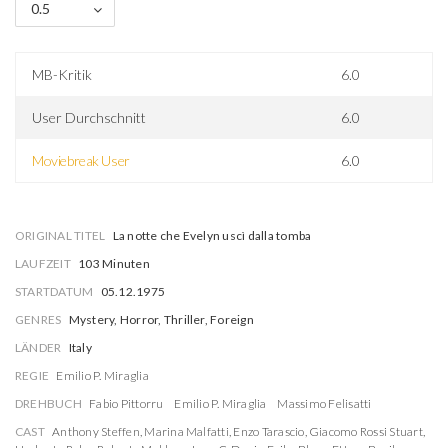
0.5
MB-Kritik
6.0
User Durchschnitt
6.0
Moviebreak User
6.0
ORIGINAL TITEL
La notte che Evelyn uscì dalla tomba
LAUFZEIT
103 Minuten
STARTDATUM
05.12.1975
GENRES
Mystery, Horror, Thriller, Foreign
LÄNDER
Italy
REGIE
Emilio P. Miraglia
DREHBUCH
Fabio Pittorru
Emilio P. Miraglia
Massimo Felisatti
CAST
Anthony Steffen
,
Marina Malfatti
,
Enzo Tarascio
,
Giacomo Rossi Stuart
,