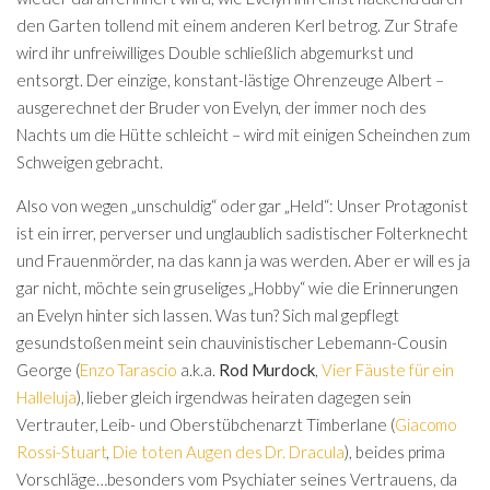
den Garten tollend mit einem anderen Kerl betrog. Zur Strafe
wird ihr unfreiwilliges Double schließlich abgemurkst und
entsorgt. Der einzige, konstant-lästige Ohrenzeuge Albert –
ausgerechnet der Bruder von Evelyn, der immer noch des
Nachts um die Hütte schleicht – wird mit einigen Scheinchen zum
Schweigen gebracht.
Also von wegen „unschuldig“ oder gar „Held“: Unser Protagonist
ist ein irrer, perverser und unglaublich sadistischer Folterknecht
und Frauenmörder, na das kann ja was werden. Aber er will es ja
gar nicht, möchte sein gruseliges „Hobby“ wie die Erinnerungen
an Evelyn hinter sich lassen. Was tun? Sich mal gepflegt
gesundstoßen meint sein chauvinistischer Lebemann-Cousin
George (
Enzo Tarascio
a.k.a.
Rod Murdock
,
Vier Fäuste für ein
Halleluja
), lieber gleich irgendwas heiraten dagegen sein
Vertrauter, Leib- und Oberstübchenarzt Timberlane (
Giacomo
Rossi-Stuart
,
Die toten Augen des Dr. Dracula
), beides prima
Vorschläge…besonders vom Psychiater seines Vertrauens, da