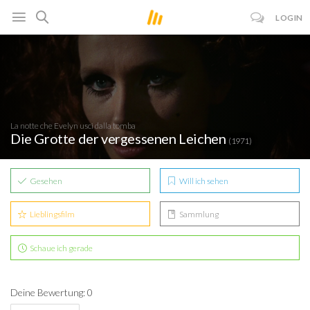
LOGIN
La notte che Evelyn uscì dalla tomba
Die Grotte der vergessenen Leichen
(1971)
Gesehen
Will ich sehen
Lieblingsfilm
Sammlung
Schaue ich gerade
Deine Bewertung: 0