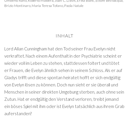
Umberto Raho
,
Roberto Maldera
,
Joan C. Davis
,
Erika Blanc
,
Ettore Bevilacqua
,
Brizio Montinaro
,
Maria Teresa Tofano
,
Paola Natale
INHALT
Lord Allan Cunningham hat den Tod seiner Frau Evelyn nicht
verkraftet. Nach einem Aufenthalt in der Psychiatrie scheint er
wieder voll im Leben zu stehen, stattdessen foltert und tötet
er Frauen, die Evelyn ähnlich sehen in seinem Schloss. Als er auf
Gladys trifft und diese spontan heiratet hofft er sich endgültig
von Evelyn lösen zu können. Doch nun sieht er sie überall und
Menschen in seiner direkten Umgebung sterben, auch ohne sein
Zutun. Hat er endgültig den Verstand verloren, treibt jemand
ein böses Spiel mit ihm oder ist Evelyn tatsächlich aus ihrem Grab
auferstanden?