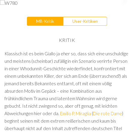
MB-Kritik
User-Kritiken
KRITIK
Klassisch ist es beim Giallo ja eher so, dass sich eine unschuldige
und meistens (scheinbar) zufällig in ein Szenario verirrte Person
in einer Whodunnit-Geschichte wiederfindet, konfrontiert mit
einem unbekannten Killer, der sich am Ende (überraschend?) als
jemand bereits Bekanntes enttarnt, oft mit einem völlig
absurden Motiv im Gepäck – eine Kombination aus
frühkindlichem Trauma und latentem Wahnsinn wird gerne
gebucht. Ist nicht zwingend so, aber oft genug, mit leichten
Abweichungen hier oder da.
Emilio P. Miraglia
(
Die rote Dame
)
beginnt seinen mit dem extrem reißerischen und kaum bis
überhaupt nicht auf den Inhalt zutreffenden deutschen Titel