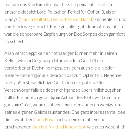
hat sich das Studium offenbar bezahlt gemacht. Letztlich
entscheidet sich Lord Peitschen-Ferkel für Option B, als er
Gladys (
Marina Malfatti
,
Die Farben der Nacht
) kennenlernt und
vom Fleck weg ehelicht. Ende gut, alles gut, denn offensichtlich
war die sonderbare Empfehlung von Doc Sorglos doch gar nicht
so schlecht.
Allan verschleppt keinen rothaarigen Dirnen mehr in seinen
Keller, wird im Gegenzug dafür von dem Geist (?) der
verstorbenen Evelyn heimgesucht, dem auch die ein oder
andere Nebenfigur aus dem Schloss zum Opfer fällt. Nebenbei,
alles äußerst zwielichtige Gestalten und potenzielle
Verschwörer, falls es doch nicht ganz so übersinnlich zugehen
sollte. Erstaunlich geduldig im Aufbau des Plots wird der Täter
gar zum Opfer, wenn nicht von jemanden anderen wenigstens
seines eigenen Geisteszustandes. Eine ganz interessante Idee,
die sowohl bei
Mario Bava
und seinem ein Jahr vorher
erschienenen
Hatchet for the Honeymoon
wie auch wesentlich