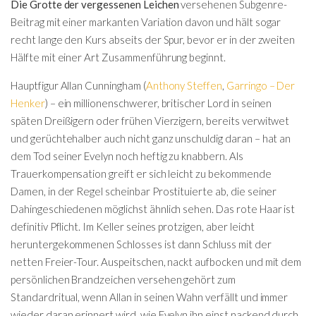
Die Grotte der vergessenen Leichen
versehenen Subgenre-
Beitrag mit einer markanten Variation davon und hält sogar
recht lange den Kurs abseits der Spur, bevor er in der zweiten
Hälfte mit einer Art Zusammenführung beginnt.
Hauptfigur Allan Cunningham (
Anthony Steffen
,
Garringo – Der
Henker
) – ein millionenschwerer, britischer Lord in seinen
späten Dreißigern oder frühen Vierzigern, bereits verwitwet
und gerüchtehalber auch nicht ganz unschuldig daran – hat an
dem Tod seiner Evelyn noch heftig zu knabbern. Als
Trauerkompensation greift er sich leicht zu bekommende
Damen, in der Regel scheinbar Prostituierte ab, die seiner
Dahingeschiedenen möglichst ähnlich sehen. Das rote Haar ist
definitiv Pflicht. Im Keller seines protzigen, aber leicht
heruntergekommenen Schlosses ist dann Schluss mit der
netten Freier-Tour. Auspeitschen, nackt aufbocken und mit dem
persönlichen Brandzeichen versehen gehört zum
Standardritual, wenn Allan in seinen Wahn verfällt und immer
wieder daran erinnert wird, wie Evelyn ihn einst nackend durch