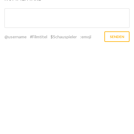
@username
#Filmtitel
$Schauspieler
:emoji