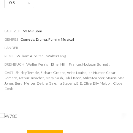
0.5
LAUFZEIT
93 Minuten
GENRES
Comedy, Drama, Family, Musical
LÄNDER
REGIE
William A. Seiter
Walter Lang
DREHBUCH
Walter Ferris
Ethel Hill
Frances Hodgson Burnett
CAST
Shirley Temple
,
Richard Greene
,
Anita Louise
,
Ian Hunter
,
Cesar
Romero
,
Arthur Treacher
,
Mary Nash
,
Sybil Jason
,
Miles Mander
,
Marcia Mae
Jones
,
Beryl Mercer
,
Deidre Gale
,
Ira Stevens
,
E. E. Clive
,
Eily Malyon
,
Clyde
Cook