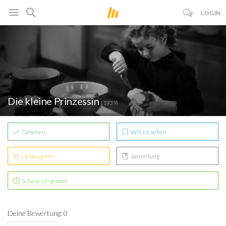
LOGIN
Die kleine Prinzessin
(1939)
Gesehen
Will ich sehen
Lieblingsfilm
Sammlung
Schaue ich gerade
Deine Bewertung: 0