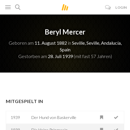
LOGIN
Beryl Mercer
Geboren am
11. August 1882
in
Seville, Seville, Andalucía,
Spain
Gestorben am
28. Juli 1939
(mit fast 57 Jahren)
MITGESPIELT IN
1939
Der Hund von Baskerville
1939
Die kleine Prinzessin