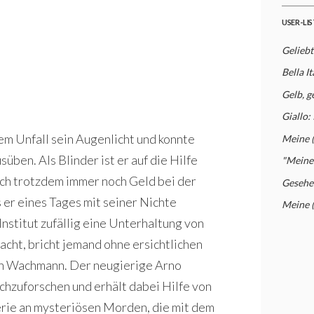
USER-LI
Geliebt
Bella I
Gelb, ge
Giallo:
em Unfall sein Augenlicht und konnte
Meine 
ben. Als Blinder ist er auf die Hilfe
"Meine"
ich trotzdem immer noch Geld bei der
Gesehe
 er eines Tages mit seiner Nichte
Meine 
nstitut zufällig eine Unterhaltung von
acht, bricht jemand ohne ersichtlichen
inen Wachmann. Der neugierige Arno
achzuforschen und erhält dabei Hilfe von
erie an mysteriösen Morden, die mit dem