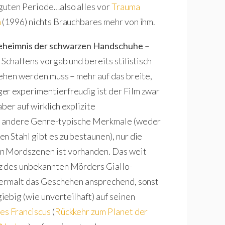
 guten Periode…also alles vor
Trauma
m
(1996) nichts Brauchbares mehr von ihm.
eheimnis der schwarzen Handschuhe
–
 Schaffens vorgab und bereits stilistisch
sehen werden muss – mehr auf das breite,
er experimentierfreudig ist der Film zwar
aber auf wirklich explizite
le andere Genre-typische Merkmale (weder
 Stahl gibt es zu bestaunen), nur die
n Mordszenen ist vorhanden. Das weit
z des unbekannten Mörders Giallo-
ermalt das Geschehen ansprechend, sonst
ebig (wie unvorteilhaft) auf seinen
es Franciscus
(
Rückkehr zum Planet der