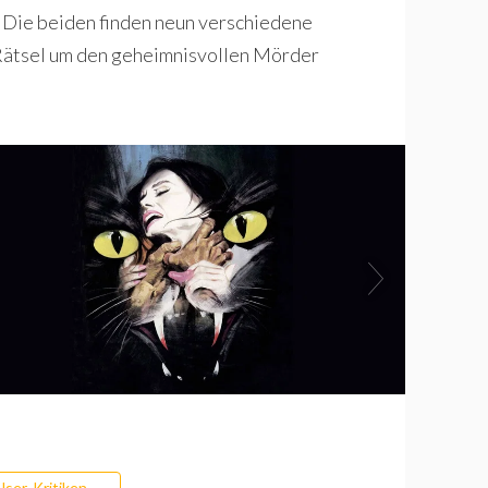
. Die beiden finden neun verschiedene
Rätsel um den geheimnisvollen Mörder
.
User-Kritiken