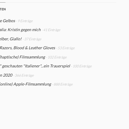
STEN
e Gelbos
- 9 Einträge
talia: Kristin gegen mich
- 41 Einträge
lber, Giallo!
- 37 Einträge
 Razors, Blood & Leather Gloves
- 53 Einträge
(haptische) Filmsammlung
- 102 Einträge
 geschauten "Italiener"...ein Trauerspiel
- 100 Einträge
n 2020
- 366 Einträge
(online) Apple-Filmsammlung
- 888 Einträge