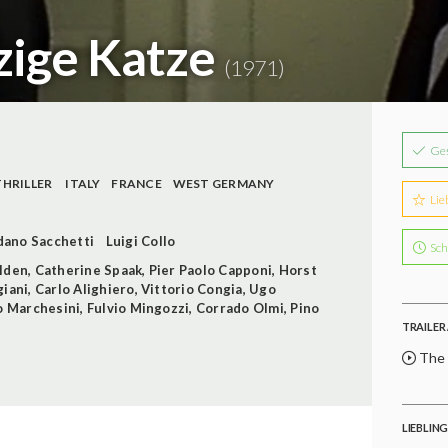
zige Katze
(1971)
Ge
THRILLER
ITALY
FRANCE
WEST GERMANY
Lie
dano Sacchetti
Luigi Collo
Sch
lden
,
Catherine Spaak
,
Pier Paolo Capponi
,
Horst
giani
,
Carlo Alighiero
,
Vittorio Congia
,
Ugo
o Marchesini
,
Fulvio Mingozzi
,
Corrado Olmi
,
Pino
TRAILER 
The C
LIEBLIN