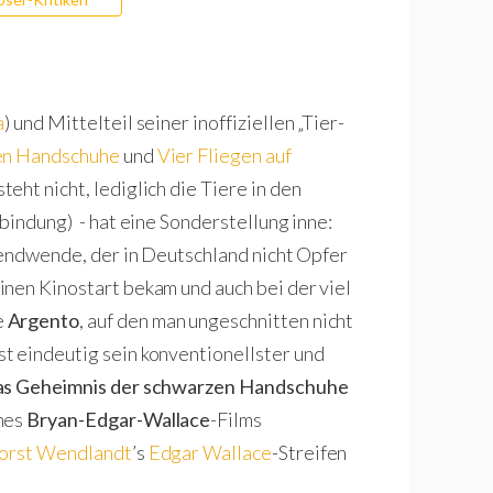
a
) und Mittelteil seiner inoffiziellen „Tier-
en Handschuhe
und
Vier Fliegen auf
eht nicht, lediglich die Tiere in den
bindung) - hat eine Sonderstellung inne:
usendwende, der in Deutschland nicht Opfer
nen Kinostart bekam und auch bei der viel
e
Argento
, auf den man ungeschnitten nicht
t eindeutig sein konventionellster und
s Geheimnis der schwarzen Handschuhe
ines
Bryan-Edgar-Wallace
-Films
orst Wendlandt
’s
Edgar Wallace
-Streifen