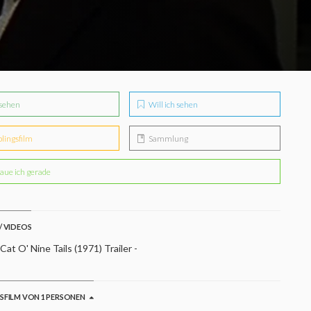
sehen
Will ich sehen
blingsfilm
Sammlung
aue ich gerade
/ VIDEOS
at O' Nine Tails (1971) Trailer -
GSFILM VON 1 PERSONEN