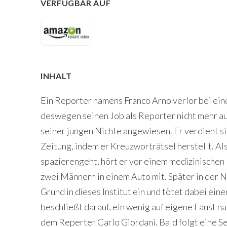
VERFÜGBAR AUF
INHALT
Ein Reporter namens Franco Arno verlor bei ein
deswegen seinen Job als Reporter nicht mehr ausü
seiner jungen Nichte angewiesen. Er verdient s
Zeitung, indem er Kreuzworträtsel herstellt. Als
spazierengeht, hört er vor einem medizinischen I
zwei Männern in einem Auto mit. Später in der N
Grund in dieses Institut ein und tötet dabei e
beschließt darauf, ein wenig auf eigene Faust n
dem Reperter Carlo Giordani. Bald folgt eine S