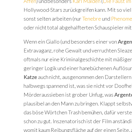
Affen
) und besonders
Karl Malden
(
Die Faust im
Hollywood-Stars zurückgreifen kann. Mit so viel
sonst selten arbeiten (nur
Tenebre
und
Phenome
oder nicht total abgehalfterten Schauspieler mit
Wenn ein Giallo (und besonders einer von
Argen
Extravaganz, rohe Gewalt und verruchten Sleaze 
oftmals nur eine Kriminalgeschichte mit mäßigen
geringer Logik und einer hanebüchenen Auflösun
Katze
auch nicht, ausgenommen den Darstellern 
halbwegs spannend ist, was sie nicht vor Doofhe
Mörderaussieben ist grober Unfug, was
Argent
plausibel an den Mann zu bringen. Klappt selbst
das böse Wörtchen Trash bemühen, dafür versteh
schon zu gut. Inszenatorisch ist der Film anständ
womit kaum Reibungsfläche auf der einen Seite, 