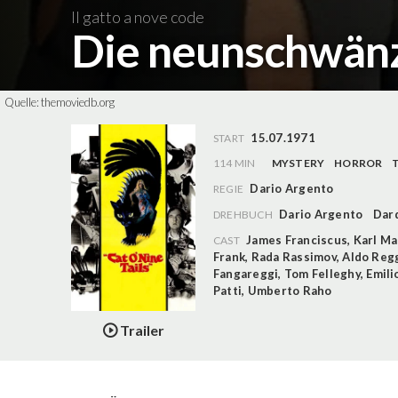
Il gatto a nove code
Die neunschwän
Quelle:
themoviedb.org
15.07.1971
START
114 MIN
MYSTERY
HORROR
Dario Argento
REGIE
Dario Argento
Dar
DREHBUCH
James Franciscus
,
Karl Ma
CAST
Frank
,
Rada Rassimov
,
Aldo Reg
Fangareggi
,
Tom Felleghy
,
Emili
Patti
,
Umberto Raho
Trailer