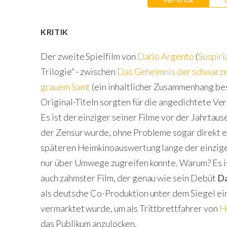
KRITIK
Der zweite Spielfilm von
Dario Argento
(
Suspiri
Trilogie“ - zwischen
Das Geheimnis der schwarz
grauem Samt
(ein inhaltlicher Zusammenhang best
Original-Titeln sorgten für die angedichtete Ver
Es ist der einziger seiner Filme vor der Jahrta
der Zensur wurde, ohne Probleme sogar direkt ei
späteren Heimkinoauswertung lange der einzig
nur über Umwege zugreifen konnte. Warum? Es is
auch zahmster Film, der genau wie sein Debüt
Da
als deutsche Co-Produktion unter dem Siegel e
vermarktet wurde, um als Trittbrettfahrer von
H
das Publikum anzulocken.