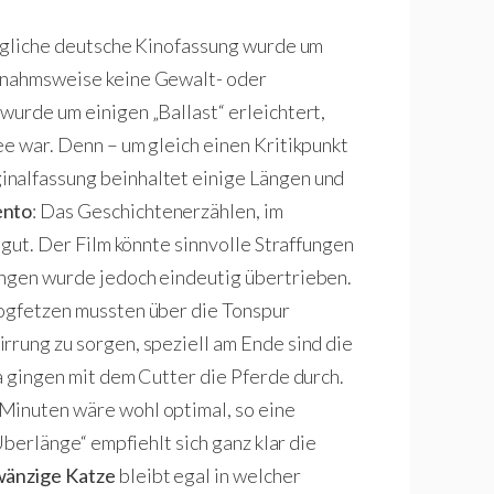
üngliche deutsche Kinofassung wurde um
usnahmsweise keine Gewalt- oder
wurde um einigen „Ballast“ erleichtert,
ee war. Denn – um gleich einen Kritikpunkt
inalfassung beinhaltet einige Längen und
ento
: Das Geschichtenerzählen, im
 gut. Der Film könnte sinnvolle Straffungen
ungen wurde jedoch eindeutig übertrieben.
logfetzen mussten über die Tonspur
rrung zu sorgen, speziell am Ende sind die
a gingen mit dem Cutter die Pferde durch.
Minuten wäre wohl optimal, so eine
„Überlänge“ empfiehlt sich ganz klar die
änzige Katze
bleibt egal in welcher