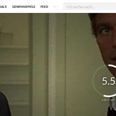
. . .
IALS
GEWINNSPIELE
FEED
5.5
MB-Kritik