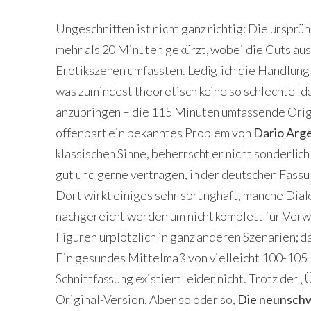
Ungeschnitten ist nicht ganz richtig: Die urspr
mehr als 20 Minuten gekürzt, wobei die Cuts a
Erotikszenen umfassten. Lediglich die Handlung 
was zumindest theoretisch keine so schlechte Id
anzubringen – die 115 Minuten umfassende Orig
offenbart ein bekanntes Problem von
Dario Arg
klassischen Sinne, beherrscht er nicht sonderlich
gut und gerne vertragen, in der deutschen Fass
Dort wirkt einiges sehr sprunghaft, manche Dia
nachgereicht werden um nicht komplett für Verwi
Figuren urplötzlich in ganz anderen Szenarien; d
Ein gesundes Mittelmaß von vielleicht 100-105 
Schnittfassung existiert leider nicht. Trotz der 
Original-Version. Aber so oder so,
Die neunschw