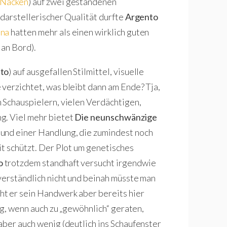
 Nacken
) auf zwei gestandenen
 darstellerischer Qualität durfte
Argento
na
hatten mehr als einen wirklich guten
 an Bord).
to
) auf ausgefallen Stilmittel, visuelle
verzichtet, was bleibt dann am Ende? Tja,
 Schauspielern, vielen Verdächtigen,
g. Viel mehr bietet
Die neunschwänzige
und einer Handlung, die zumindest noch
it schützt. Der Plot um genetisches
o
trotzdem standhaft versucht irgendwie
verständlich nicht und beinah müsste man
t er sein Handwerk aber bereits hier
ig, wenn auch zu „gewöhnlich“ geraten,
aber auch wenig (deutlich ins Schaufenster