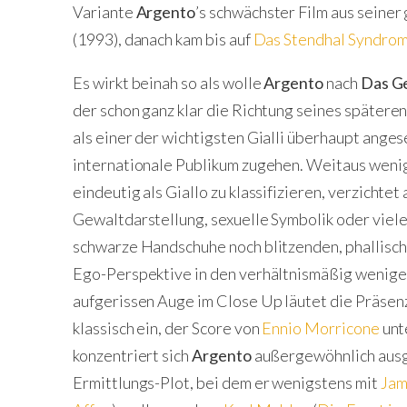
Variante
Argento
’s schwächster Film aus seiner
(1993), danach kam bis auf
Das Stendhal Syndro
Es wirkt beinah so als wolle
Argento
nach
Das G
der schon ganz klar die Richtung seines späteren
als einer der wichtigsten Gialli überhaupt ange
internationale Publikum zugehen. Weitaus wenig
eindeutig als Giallo zu klassifizieren, verzichtet 
Gewaltdarstellung, sexuelle Symbolik oder vie
schwarze Handschuhe noch blitzenden, phallischen
Ego-Perspektive in den verhältnismäßig wenige
aufgerissen Auge im Close Up läutet die Präsen
klassisch ein, der Score von
Ennio Morricone
unt
konzentriert sich
Argento
außergewöhnlich ausgi
Ermittlungs-Plot, bei dem er wenigstens mit
Jam