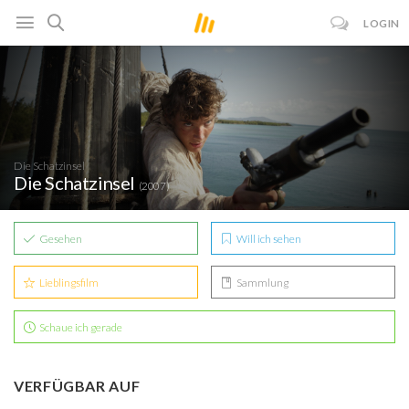
LOGIN
Die Schatzinsel
Die Schatzinsel
(2007)
Gesehen
Will ich sehen
Lieblingsfilm
Sammlung
Schaue ich gerade
VERFÜGBAR AUF