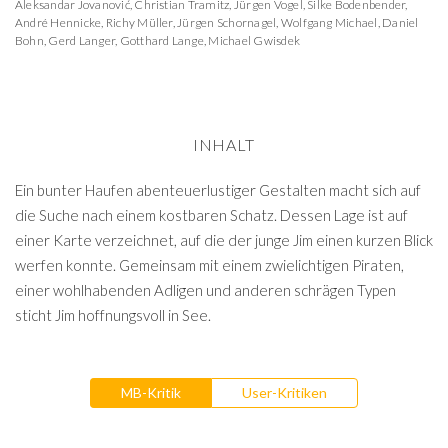
Aleksandar Jovanović
,
Christian Tramitz
,
Jürgen Vogel
,
Silke Bodenbender
,
André Hennicke
,
Richy Müller
,
Jürgen Schornagel
,
Wolfgang Michael
,
Daniel
Bohn
,
Gerd Langer
,
Gotthard Lange
,
Michael Gwisdek
INHALT
Ein bunter Haufen abenteuerlustiger Gestalten macht sich auf
die Suche nach einem kostbaren Schatz. Dessen Lage ist auf
einer Karte verzeichnet, auf die der junge Jim einen kurzen Blick
werfen konnte. Gemeinsam mit einem zwielichtigen Piraten,
einer wohlhabenden Adligen und anderen schrägen Typen
sticht Jim hoffnungsvoll in See.
MB-Kritik
User-Kritiken