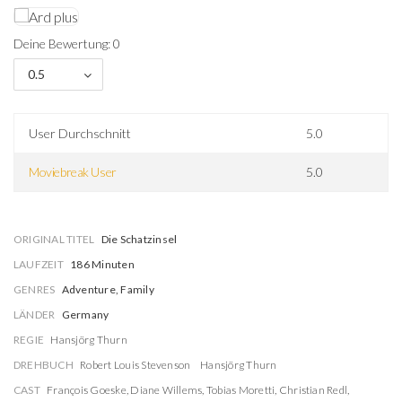
Deine Bewertung: 0
0.5
User Durchschnitt
5.0
Moviebreak User
5.0
ORIGINAL TITEL
Die Schatzinsel
LAUFZEIT
186 Minuten
GENRES
Adventure, Family
LÄNDER
Germany
REGIE
Hansjörg Thurn
DREHBUCH
Robert Louis Stevenson
Hansjörg Thurn
CAST
François Goeske
,
Diane Willems
,
Tobias Moretti
,
Christian Redl
,