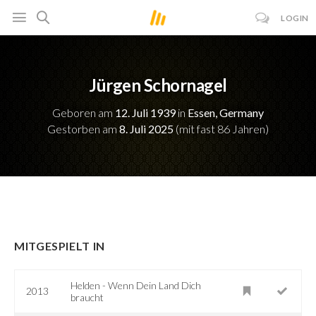
LOGIN
Jürgen Schornagel
Geboren am
12. Juli 1939
in
Essen, Germany
Gestorben am
8. Juli 2025
(mit fast 86 Jahren)
MITGESPIELT IN
Helden - Wenn Dein Land Dich
2013
braucht