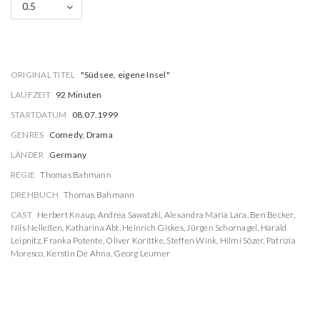
0.5
ORIGINAL TITEL
"Südsee, eigene Insel"
LAUFZEIT
92 Minuten
STARTDATUM
08.07.1999
GENRES
Comedy, Drama
LÄNDER
Germany
REGIE
Thomas Bahmann
DREHBUCH
Thomas Bahmann
CAST
Herbert Knaup
,
Andrea Sawatzki
,
Alexandra Maria Lara
,
Ben Becker
,
Nils Nelleßen
,
Katharina Abt
,
Heinrich Giskes
,
Jürgen Schornagel
,
Harald
Leipnitz
,
Franka Potente
,
Oliver Korittke
,
Steffen Wink
,
Hilmi Sözer
,
Patrizia
Moresco
,
Kerstin De Ahna
,
Georg Leumer