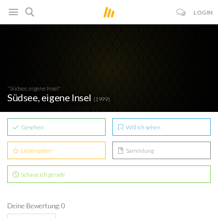
LOGIN
"Südsee, eigene Insel"
Südsee, eigene Insel
(1999)
Gesehen
Will ich sehen
Lieblingsfilm
Sammlung
Schaue ich gerade
Deine Bewertung: 0