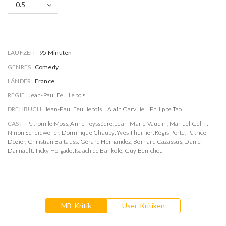
0.5
LAUFZEIT
95 Minuten
GENRES
Comedy
LÄNDER
France
REGIE
Jean-Paul Feuillebois
DREHBUCH
Jean-Paul Feuillebois
Alain Carville
Philippe Tao
CAST
Pétronille Moss
,
Anne Teyssèdre
,
Jean-Marie Vauclin
,
Manuel Gélin
,
Ninon Scheidweiler
,
Dominique Chauby
,
Yves Thuillier
,
Régis Porte
,
Patrice
Dozier
,
Christian Baltauss
,
Gérard Hernandez
,
Bernard Cazassus
,
Daniel
Darnault
,
Ticky Holgado
,
Isaach de Bankolé
,
Guy Bénichou
MB-Kritik
User-Kritiken