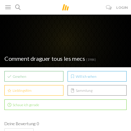
LOGIN
Comment draguer tous les mecs
(1984)
Gesehen
Will ich sehen
Lieblingsfilm
Sammlung
Schaue ich gerade
Deine Bewertung: 0