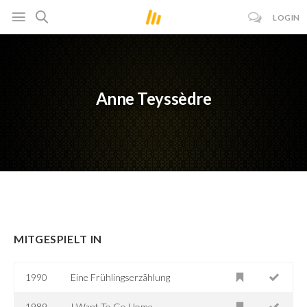
LOGIN
Anne Teyssèdre
MITGESPIELT IN
1990
Eine Frühlingserzählung
1989
I Want To Go Home