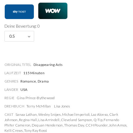
Deine Bewertung: 0
0.5
ORIGINAL TITEL
Disappearing Acts
LAUFZEIT
115 Minuten
GENRES
Romance, Drama
LÄNDER
USA
REGIE
Gina Prince-Bythewood
DREHBUCH
Terry McMillan
Lisa Jones
CAST
Sanaa Lathan
,
Wesley Snipes
,
Michael Imperioli
,
Laz Alonso
,
Clark
Johnson
,
Regina Hall
,
Lisa Arrindell
,
Cleveland Sampson
,
Q-Tip
,
Fernando
Phifer Cameron
,
Dequan Henderson
,
Thomas Day
,
CCH Pounder
,
John Amos
,
Kelli Crews
,
Tony Ray Rossi