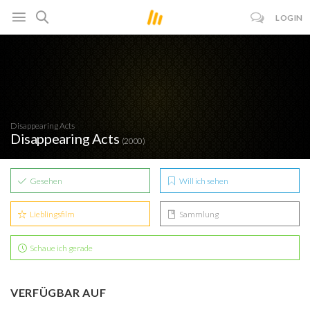
LOGIN
Disappearing Acts
Disappearing Acts
(2000)
Gesehen
Will ich sehen
Lieblingsfilm
Sammlung
Schaue ich gerade
VERFÜGBAR AUF