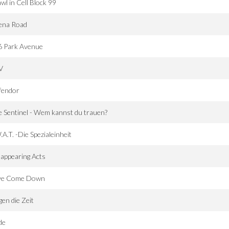
wl in Cell Block 99
ena Road
6 Park Avenue
V
fendor
 Sentinel - Wem kannst du trauen?
.A.T. -Die Spezialeinheit
appearing Acts
ve Come Down
en die Zeit
de