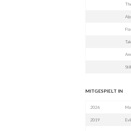
Th
Al
Fla
Ta
Am
Sti
MITGESPIELT IN
2026
Ma
2019
Evi