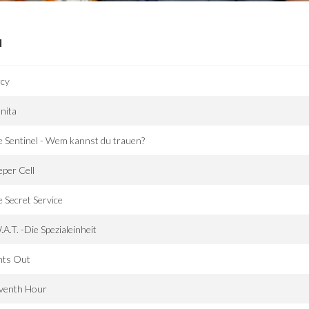
I
rcy
nita
 Sentinel - Wem kannst du trauen?
eper Cell
 Secret Service
.A.T. -Die Spezialeinheit
hts Out
eventh Hour