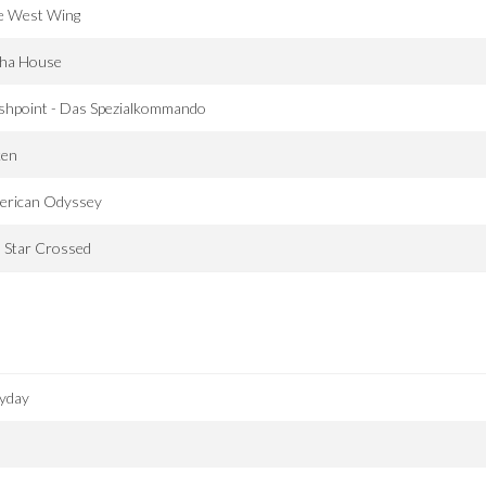
e West Wing
pha House
shpoint - Das Spezialkommando
ken
erican Odyssey
ll Star Crossed
yday
l