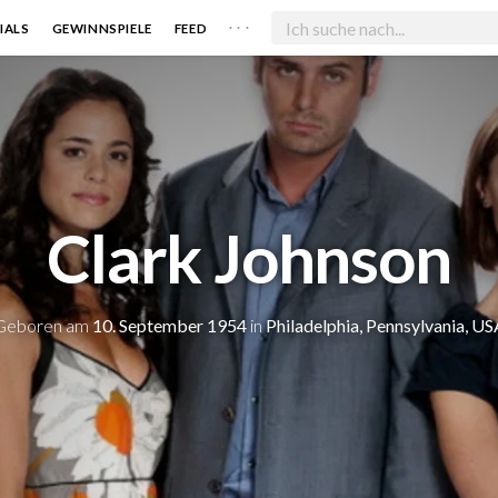
. . .
IALS
GEWINNSPIELE
FEED
Clark Johnson
Geboren am
10. September 1954
in
Philadelphia, Pennsylvania, US