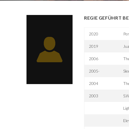
REGIE GEFÜHRT BE
2020
Pe
2019
Jua
2006
The
2005-
Sle
2004
The
2003
S.W
Lig
El