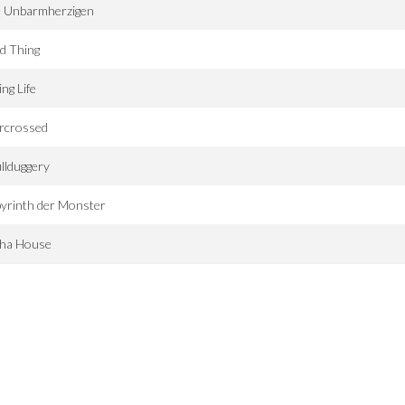
e Unbarmherzigen
d Thing
ng Life
arcrossed
llduggery
yrinth der Monster
pha House