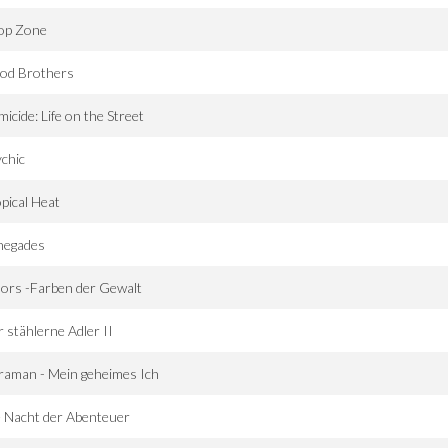
op Zone
ood Brothers
icide: Life on the Street
chic
pical Heat
negades
ors -Farben der Gewalt
 stählerne Adler II
raman - Mein geheimes Ich
 Nacht der Abenteuer