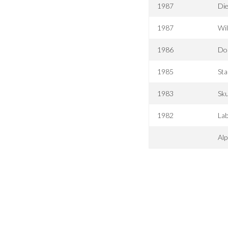
1987
Di
1987
Wil
1986
Doi
1985
St
1983
Sku
1982
Lab
Al