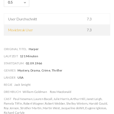
0.5
User Durchschnitt
7.3
Moviebreak User
7.3
ORIGINAL TITEL
Harper
LAUFZEIT
121 Minuten
STARTDATUM
02.09.1966
GENRES
Mystery, Drama, Crime, Thriller
LÄNDER
USA
REGIE
Jack Smight
DREHBUCH
William Goldman
Ross Macdonald
CAST
Paul Newman
,
Lauren Bacall
,
Julie Harris
,
Arthur Hill
,
Janet Leigh
,
Pamela Tiffin
,
Robert Wagner
,
Robert Webber
,
Shelley Winters
,
Harold Gould
,
Roy Jenson
,
Strother Martin
,
Martin West
,
Jacqueline deWit
,
Eugene Iglesias
,
Richard Carlyle