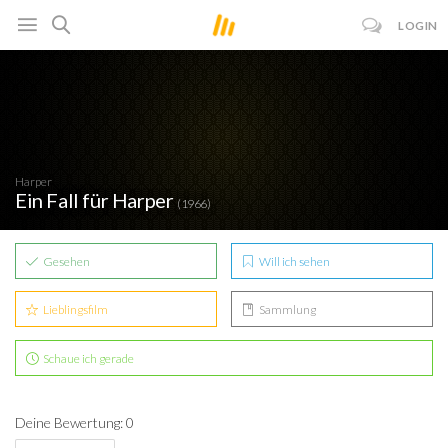
LOGIN
Harper
Ein Fall für Harper
(1966)
Gesehen
Will ich sehen
Lieblingsfilm
Sammlung
Schaue ich gerade
Deine Bewertung: 0