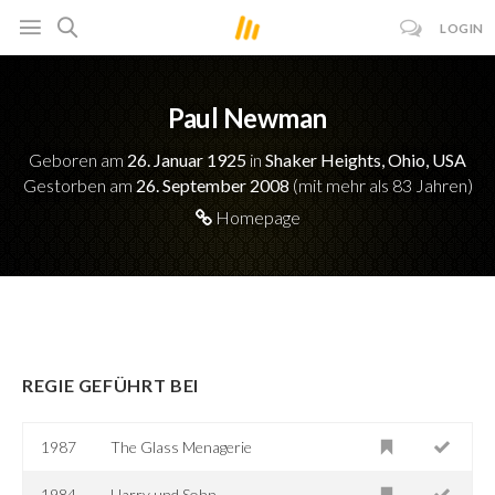
LOGIN
Paul Newman
Geboren am
26. Januar 1925
in
Shaker Heights, Ohio, USA
Gestorben am
26. September 2008
(mit mehr als 83 Jahren)
Homepage
REGIE GEFÜHRT BEI
1987
The Glass Menagerie
1984
Harry und Sohn