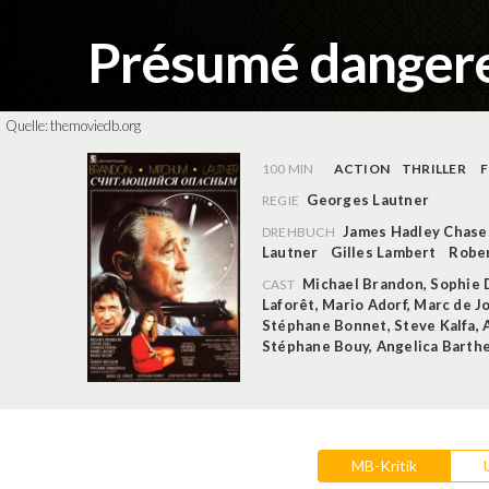
Présumé danger
Quelle:
themoviedb.org
100 MIN
ACTION
THRILLER
Georges Lautner
REGIE
James Hadley Chase
DREHBUCH
Lautner
Gilles Lambert
Rober
Michael Brandon
,
Sophie 
CAST
Laforêt
,
Mario Adorf
,
Marc de J
Stéphane Bonnet
,
Steve Kalfa
,
Stéphane Bouy
,
Angelica Barth
MB-Kritik