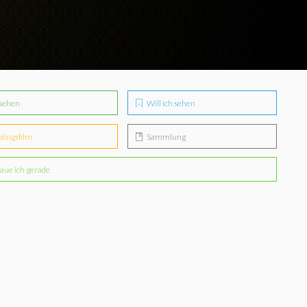
sehen
Will ich sehen
blingsfilm
Sammlung
aue ich gerade