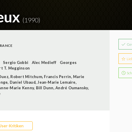
eux
(1990)
Ge
FRANCE
Lie
Sergio Gobbi
Alec Medieff
Georges
t T. Megginson
Sch
Duez
,
Robert Mitchum
,
Francis Perrin
,
Marie
onge
,
Daniel Ubaud
,
Jean-Marie Lemaire
,
Anne-Marie Kenny
,
Bill Dunn
,
André Oumansky
,
e
User-Kritiken