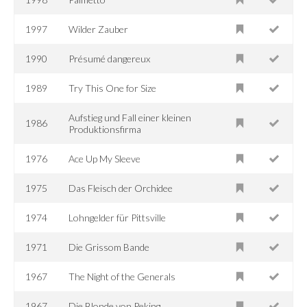
1997
Wilder Zauber
1990
Présumé dangereux
1989
Try This One for Size
Aufstieg und Fall einer kleinen
1986
Produktionsfirma
1976
Ace Up My Sleeve
1975
Das Fleisch der Orchidee
1974
Lohngelder für Pittsville
1971
Die Grissom Bande
1967
The Night of the Generals
1967
Die Blonde von Peking