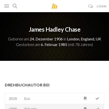
LOGIN
James Hadley Chase
Geboren am
24. Dezember 1906
in
London, England, UK
Gestorben am
6. Februar 1985
(mit 78 Jahren)
DREHBUCHAUTOR BEI
2018
Eva
1998
Palmetto