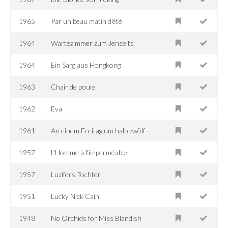
1965
Par un beau matin d'été
1964
Wartezimmer zum Jenseits
1964
Ein Sarg aus Hongkong
1963
Chair de poule
1962
Eva
1961
An einem Freitag um halb zwölf
1957
L'Homme à l'imperméable
1957
Luzifers Tochter
1951
Lucky Nick Cain
1948
No Orchids for Miss Blandish