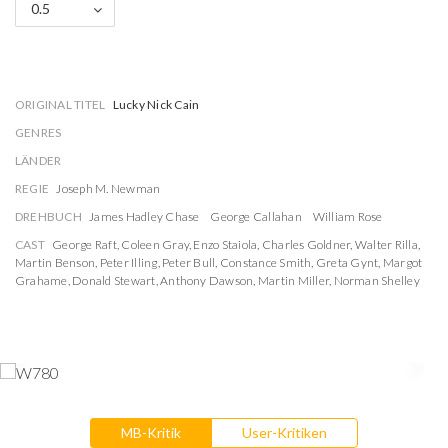
0.5
ORIGINAL TITEL
Lucky Nick Cain
GENRES
LÄNDER
REGIE
Joseph M. Newman
DREHBUCH
James Hadley Chase
George Callahan
William Rose
CAST
George Raft
,
Coleen Gray
,
Enzo Staiola
,
Charles Goldner
,
Walter Rilla
,
Martin Benson
,
Peter Illing
,
Peter Bull
,
Constance Smith
,
Greta Gynt
,
Margot
Grahame
,
Donald Stewart
,
Anthony Dawson
,
Martin Miller
,
Norman Shelley
MB-Kritik
User-Kritiken