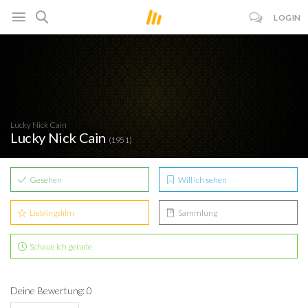
LOGIN
Lucky Nick Cain
Lucky Nick Cain
(1951)
Gesehen
Will ich sehen
Lieblingsfilm
Sammlung
Schaue ich gerade
Deine Bewertung: 0