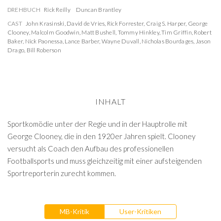
DREHBUCH
Rick Reilly
Duncan Brantley
CAST
John Krasinski
,
David de Vries
,
Rick Forrester
,
Craig S. Harper
,
George
Clooney
,
Malcolm Goodwin
,
Matt Bushell
,
Tommy Hinkley
,
Tim Griffin
,
Robert
Baker
,
Nick Paonessa
,
Lance Barber
,
Wayne Duvall
,
Nicholas Bourdages
,
Jason
Drago
,
Bill Roberson
INHALT
Sportkomödie unter der Regie und in der Hauptrolle mit
George Clooney, die in den 1920er Jahren spielt. Clooney
versucht als Coach den Aufbau des professionellen
Footballsports und muss gleichzeitig mit einer aufsteigenden
Sportreporterin zurecht kommen.
MB-Kritik
User-Kritiken