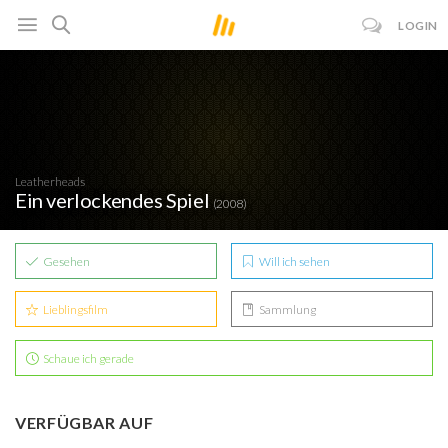
LOGIN
Leatherheads
Ein verlockendes Spiel
(2008)
Gesehen
Will ich sehen
Lieblingsfilm
Sammlung
Schaue ich gerade
VERFÜGBAR AUF